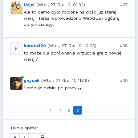
Uzjel
(Wto., 27 Gru. 11, 01:32)
#37
Ale to demo było robione na dość już starej
wersji. Teraz wprowadzono WebGL'a i ogólną
optymalizację.
karolo320
(Wto., 27 Gru. 11, 10:03)
#38
K
to może dla porównania wrzuccie grę z nowej
wersji?
gnysek
(Wto., 27 Gru. 11, 11:56)
#39
Spróbuję dzisiaj po pracy
1
2
3
Twoja opinia:
b
i
u