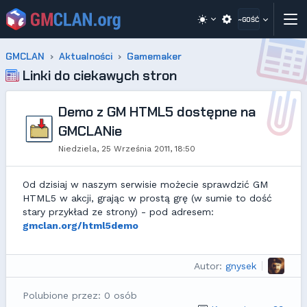
~GOŚĆ
GMCLAN
Aktualności
Gamemaker
Linki do ciekawych stron
Demo z GM HTML5 dostępne na
GMCLANie
Niedziela, 25 Września 2011, 18:50
Od dzisiaj w naszym serwisie możecie sprawdzić GM
HTML5 w akcji, grając w prostą grę (w sumie to dość
stary przykład ze strony) - pod adresem:
gmclan.org/html5demo
Autor:
gnysek
Polubione przez: 0 osób