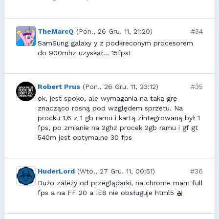
TheMarcQ
(Pon., 26 Gru. 11, 21:20)
#34
SamSung galaxy y z podkreconym procesorem
do 900mhz uzyskał... 15fps!
Robert Prus
(Pon., 26 Gru. 11, 23:12)
#35
ok, jest spoko, ale wymagania na taką grę
znacząco rosną pod względem sprzetu. Na
procku 1,6 z 1 gb ramu i kartą zintegrowaną był 1
fps, po zmianie na 2ghz procek 2gb ramu i gf gt
540m jest optymalne 30 fps
HuderLord
(Wto., 27 Gru. 11, 00:51)
#36
Dużo zależy od przeglądarki, na chrome mam full
fps a na FF 20 a IE8 nie obsługuje html5