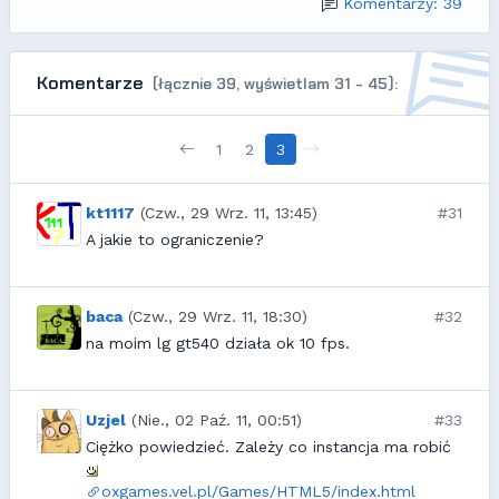
Komentarzy: 39
Komentarze
(łącznie 39, wyświetlam 31 - 45):
1
2
3
kt1117
(Czw., 29 Wrz. 11, 13:45)
#31
A jakie to ograniczenie?
baca
(Czw., 29 Wrz. 11, 18:30)
#32
na moim lg gt540 działa ok 10 fps.
Uzjel
(Nie., 02 Paź. 11, 00:51)
#33
Ciężko powiedzieć. Zależy co instancja ma robić
oxgames.vel.pl/Games/HTML5/index.html