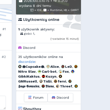
2026.100.0.1075
•
0.21.0
wydana 8 dni temu
= IDE,
= Runtime,
= GMRT
Użytkownicy online
#1
1
użytkownik aktywny:
gości: 1,
d
(~ostatnie 15 minut)
Discord
#2
35 użytkowników online na
discordzie
:
🧁Cupcake🧁
,
Alice
,
LeD
,
Nitro Slav
,
Carl-bot
,
Fox
,
GibkiKaktus
,
Kuzyn
,
GMRussell
,
Tidżi
,
fervi
,
𝕳𝖚𝖌𝖔 𝕲𝖔𝖓𝖝𝖆𝖑𝖊𝖝
,
𝕯𝖎𝖆𝖓𝖆
,
Threef
,
s...
,
Pako
,
Murrri
,
HappyOrange
,
Dyno
,
Deusald
,
Forum
Discord
szmalu
,
Korodzik
,
Sporek
,
OdrzuconyKrakers
,
Kandif
,
Shoutbox