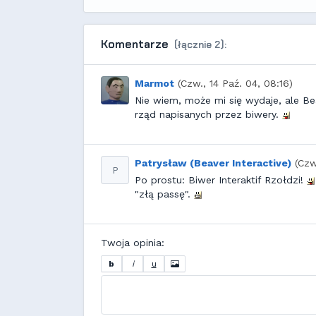
Komentarze
(łącznie 2):
Marmot
(Czw., 14 Paź. 04, 08:16)
Nie wiem, może mi się wydaje, ale 
rząd napisanych przez biwery.
Patrysław (Beaver Interactive)
(Czw
P
Po prostu: Biwer Interaktif Rzołdzi!
"złą passę".
Twoja opinia:
b
i
u