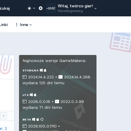
Witaj, twórco gier!
zukaj
~GOŚĆ
Niezalogowany
inki
Inne
Najnowsze wersje GameMakera:
STABILNA
2024.14.4.222 •
2024.14.4.268
wydana 125 dni temu
LTS
2026.0.0.16 •
2022.0.3.99
wydana 71 dni temu
P
BETA
2026.100.0.1110 •
e: 2