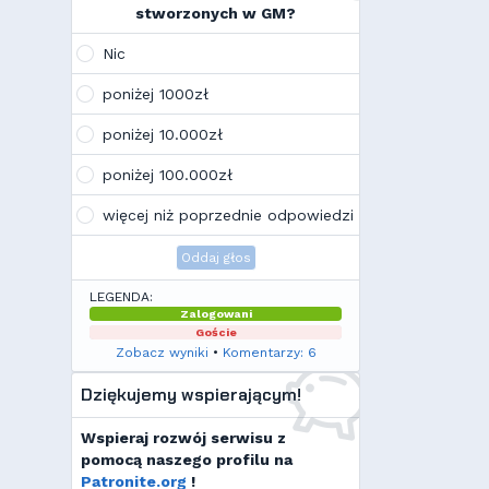
na swoim laptopie
stworzonych w GM?
Wojo
(10:21, 12.02.26)
Tak, po zmianach gmclan przeżywa
Nic
drugą młodość. Najnowsze trendy
wskazują, że ten rok będzie rokiem
poniżej 1000zł
Linuxa, rokiem odejścia od
Facebooka i rokiem odejścia od
poniżej 10.000zł
discorda na rzecz forów
internetowych
poniżej 100.000zł
Kamilek
(21:57, 08.12.25)
K
Ale klimat tu znowu wrócić!
więcej niż poprzednie odpowiedzi
Oddaj głos
LEGENDA:
Zalogowani
Goście
Zobacz wyniki
•
Komentarzy: 6
Dziękujemy wspierającym!
Wspieraj rozwój serwisu z
pomocą naszego profilu na
Patronite.org
!