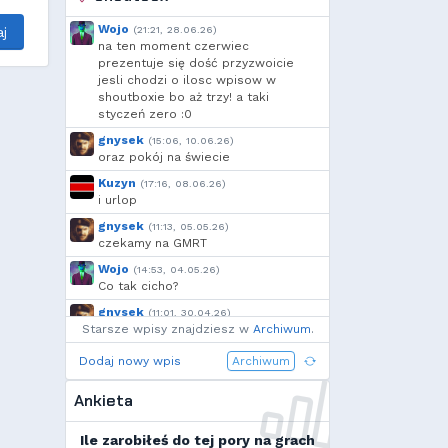
Danieo
,
bagno
,
Arrekin
,
g...
,
szynka
,
moeglich
,
Wojo
(21:21, 28.06.26)
j
Krzysiek1250
,
h...
,
exigo
,
na ten moment czerwiec
xVANiLL
prezentuje się dość przyzwoicie
jesli chodzi o ilosc wpisow w
shoutboxie bo aż trzy! a taki
styczeń zero :0
gnysek
(15:06, 10.06.26)
oraz pokój na świecie
Kuzyn
(17:16, 08.06.26)
i urlop
gnysek
(11:13, 05.05.26)
czekamy na GMRT
Wojo
(14:53, 04.05.26)
Co tak cicho?
gnysek
(11:01, 30.04.26)
Starsze wpisy znajdziesz w
Grill panie, grill.
Archiwum
.
Wojo
(14:18, 29.04.26)
Dodaj nowy wpis
Archiwum
Jak planujecie spędzić najbliższą
majówkę?
Ankieta
Wojo
(13:15, 13.03.26)
Ja zainstalowałem sobie Linux mint
Ile zarobiłeś do tej pory na grach