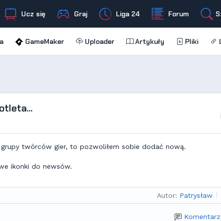
Ucz się
Graj
Liga 24
Forum
S
a
GameMaker
Uploader
Artykuły
Pliki
L
tleta...
 o grupy twórców gier, to pozwoliłem sobie dodać nową.
owe ikonki do newsów.
Autor:
Patrysław
Komentarz