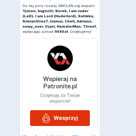
Do tej pory rozwój GMCLAN.org wsparli:
Tymon, bagnz0r, Borek, I am vader
(LeD), I am Lord (Huderlord), Sutikku,
SimianVirus7, tramur, Chell, Adriann,
nowy_user, Uzjel, HamsterMan, Threef
,
wpłacając ponad
9595zł
. Dziękujemy!