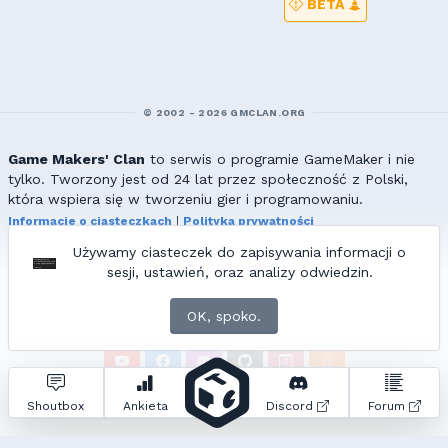
BETA
© 2002 - 2026 GMCLAN.ORG
Game Makers' Clan
to serwis o programie GameMaker i nie
tylko. Tworzony jest od 24 lat przez społeczność z Polski,
która wspiera się w tworzeniu gier i programowaniu.
Informacje o ciasteczkach
|
Polityka prywatności
|
Redakcja & kontakt
Używamy ciasteczek do zapisywania informacji o
Wszelkie prawa zastrzeżone. Kopiowanie materiałów bez zgody
sesji, ustawień, oraz analizy odwiedzin.
redakcji zabronione!
© 2002-2017 Ranmus, © 2017-2026
{=|=} fable_inside();
OK, spoko.
ZNAJDZIESZ NAS TAKŻE NA:
Zapytań do bazy:
22
• Czas generowania:
3.50
s.
Shoutbox
Ankieta
Discord
Forum