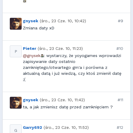
gnysek
(śro., 23 Cze. 10, 10:42)
#9
Zmiana daty xD
Pieter
(śro., 23 Cze. 10, 11:23)
#10
P
@gnysek
: wystarczy, że yoyogames wprowadzi
zapisywanie daty ostatnio
zamkniętego/otwartego gm'a i porówna z
aktualną datą i już wiedzą, czy ktoś zmienił datę
;(
gnysek
(śro., 23 Cze. 10, 11:42)
#11
ta, a jak zmienisz datę przed zamknięciem ?
Garry692
(śro., 23 Cze. 10, 11:52)
#12
G