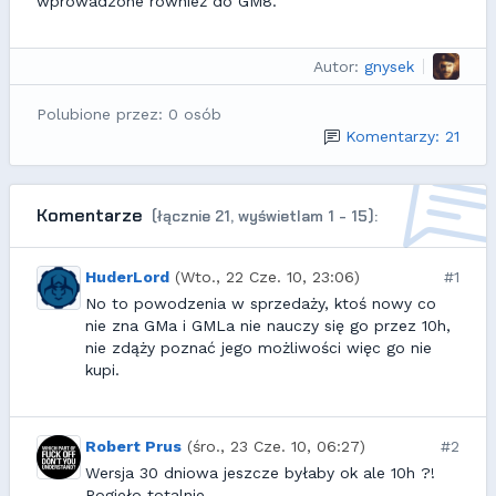
wprowadzone również do GM8.
Autor:
gnysek
Polubione przez: 0 osób
Komentarzy: 21
Komentarze
(łącznie 21, wyświetlam 1 - 15):
HuderLord
(Wto., 22 Cze. 10, 23:06)
#1
No to powodzenia w sprzedaży, ktoś nowy co
nie zna GMa i GMLa nie nauczy się go przez 10h,
nie zdąży poznać jego możliwości więc go nie
kupi.
Robert Prus
(śro., 23 Cze. 10, 06:27)
#2
Wersja 30 dniowa jeszcze byłaby ok ale 10h ?!
Pogieło totalnie.