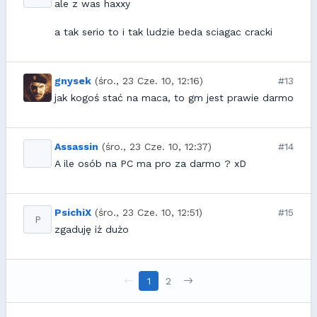
ale z was haxxy
a tak serio to i tak ludzie beda sciagac cracki
gnysek
(śro., 23 Cze. 10, 12:16)
#13
jak kogoś stać na maca, to gm jest prawie darmo
Assassin
(śro., 23 Cze. 10, 12:37)
#14
A ile osób na PC ma pro za darmo ? xD
PsichiX
(śro., 23 Cze. 10, 12:51)
#15
P
zgaduję iż dużo
1
2