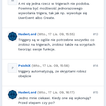
M
A mi się jedna rzecz w trigerach nie podoba.
Powinna być możliwość jednorazowego
wywołania trigera, tak jak np. wywołuje się
UserEvent albo Create.
HuderLord
(Wto., 17 Lis. 09, 15:55)
#13
Triggery są w ogóle nie potrzebne wszystko co
zrobisz na trigerach, zrobisz także na scryptach
tworząc swoje funkcje.
PsichiX
(Wto., 17 Lis. 09, 15:58)
#14
P
triggery automatyzują, ze skryptami robisz
obejście
HuderLord
(Wto., 17 Lis. 09, 16:17)
#15
Jedno mnie ciekawi. Kiedy one się wykonują?
Przed stepem czy po?