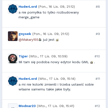
HuderLord
(Pon., 16 Lis. 09, 21:12)
#8
a nie pomyłka to tylko rozbudowany
merge_game
gnysek
(Pon., 16 Lis. 09, 21:12)
#9
@Makary155
: już jest
Tiger
(Wto., 17 Lis. 09, 10:59)
#10
Mi tam się podoba nowy edytor kodu GML
.
HuderLord
(Wto., 17 Lis. 09, 15:14)
#11
a mi nie kolorki zmienili i trzeba ustawić sobie
własne samemu takie jakie były.
Modnar23
(Wto., 17 Lis. 09, 15:41)
#12