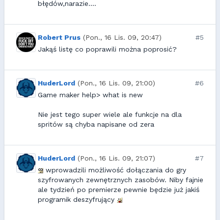
błędów,narazie....
Robert Prus
(Pon., 16 Lis. 09, 20:47)
#5
Jakąś listę co poprawili można poprosić?
HuderLord
(Pon., 16 Lis. 09, 21:00)
#6
Game maker help> what is new
Nie jest tego super wiele ale funkcje na dla
spritów są chyba napisane od zera
HuderLord
(Pon., 16 Lis. 09, 21:07)
#7
wprowadzili możliwość dołączania do gry
szyfrowanych zewnętrznych zasobów. Niby fajnie
ale tydzień po premierze pewnie będzie już jakiś
programik deszyfrujący