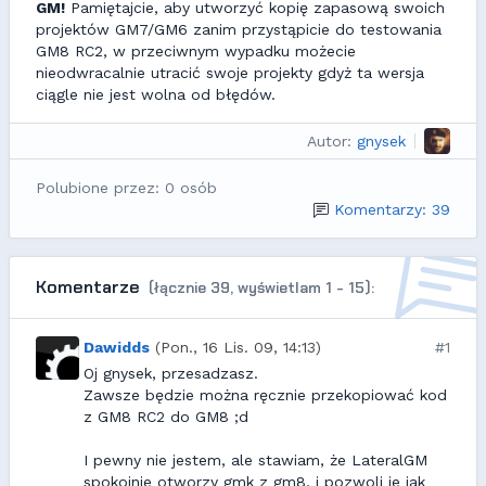
GM!
Pamiętajcie, aby utworzyć kopię zapasową swoich
projektów GM7/GM6 zanim przystąpicie do testowania
GM8 RC2, w przeciwnym wypadku możecie
nieodwracalnie utracić swoje projekty gdyż ta wersja
ciągle nie jest wolna od błędów.
Autor:
gnysek
Polubione przez: 0 osób
Komentarzy: 39
Komentarze
(łącznie 39, wyświetlam 1 - 15):
Dawidds
(Pon., 16 Lis. 09, 14:13)
#1
Oj gnysek, przesadzasz.
Zawsze będzie można ręcznie przekopiować kod
z GM8 RC2 do GM8 ;d
I pewny nie jestem, ale stawiam, że LateralGM
spokojnie otworzy gmk z gm8, i pozwoli je jak