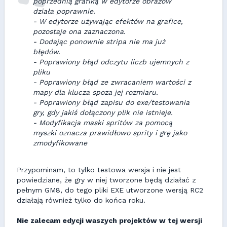
poprzednią grafiką w edytorze obrazów
działa poprawnie.
- W edytorze używając efektów na grafice,
pozostaje ona zaznaczona.
- Dodając ponownie stripa nie ma już
błędów.
- Poprawiony błąd odczytu liczb ujemnych z
pliku
- Poprawiony błąd ze zwracaniem wartości z
mapy dla klucza spoza jej rozmiaru.
- Poprawiony błąd zapisu do exe/testowania
gry, gdy jakiś dołączony plik nie istnieje.
- Modyfikacja maski spritów za pomocą
myszki oznacza prawidłowo sprity i grę jako
zmodyfikowane
Przypominam, to tylko testowa wersja i nie jest
powiedziane, że gry w niej tworzone będą działać z
pełnym GM8, do tego pliki EXE utworzone wersją RC2
działają również tylko do końca roku.
Nie zalecam edycji waszych projektów w tej wersji