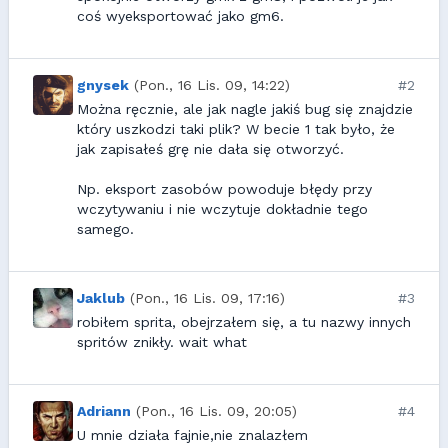
coś wyeksportować jako gm6.
gnysek
(Pon., 16 Lis. 09, 14:22)
#2
Można ręcznie, ale jak nagle jakiś bug się znajdzie
który uszkodzi taki plik? W becie 1 tak było, że
jak zapisałeś grę nie dała się otworzyć.
Np. eksport zasobów powoduje błędy przy
wczytywaniu i nie wczytuje dokładnie tego
samego.
Jaklub
(Pon., 16 Lis. 09, 17:16)
#3
robiłem sprita, obejrzałem się, a tu nazwy innych
spritów znikły. wait what
Adriann
(Pon., 16 Lis. 09, 20:05)
#4
U mnie działa fajnie,nie znalazłem