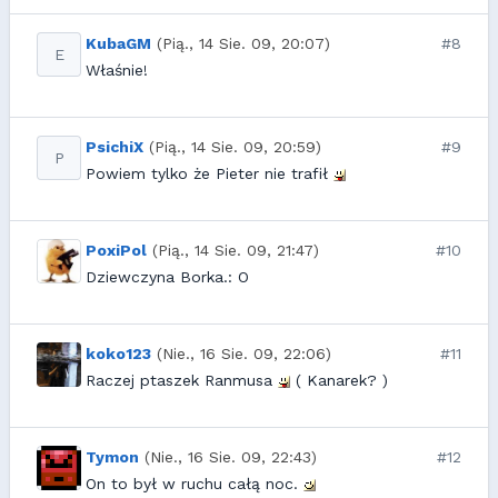
KubaGM
(Pią., 14 Sie. 09, 20:07)
#8
E
Właśnie!
PsichiX
(Pią., 14 Sie. 09, 20:59)
#9
P
Powiem tylko że Pieter nie trafił
PoxiPol
(Pią., 14 Sie. 09, 21:47)
#10
Dziewczyna Borka.: O
koko123
(Nie., 16 Sie. 09, 22:06)
#11
Raczej ptaszek Ranmusa
( Kanarek? )
Tymon
(Nie., 16 Sie. 09, 22:43)
#12
On to był w ruchu całą noc.