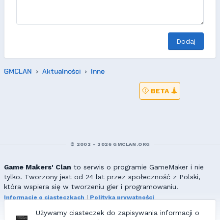
Dodaj
GMCLAN
Aktualności
Inne
BETA
© 2002 - 2026 GMCLAN.ORG
Game Makers' Clan
to serwis o programie GameMaker i nie
tylko. Tworzony jest od 24 lat przez społeczność z Polski,
która wspiera się w tworzeniu gier i programowaniu.
Informacje o ciasteczkach
|
Polityka prywatności
|
Redakcja & kontakt
Używamy ciasteczek do zapisywania informacji o
Wszelkie prawa zastrzeżone. Kopiowanie materiałów bez zgody