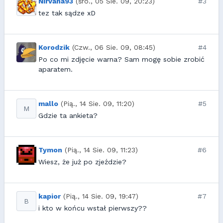
Nirvana93
(śro., 05 Sie. 09, 20:23)
#3
tez tak sądze xD
Korodzik
(Czw., 06 Sie. 09, 08:45)
#4
Po co mi zdjęcie warna? Sam mogę sobie zrobić
aparatem.
mallo
(Pią., 14 Sie. 09, 11:20)
#5
M
Gdzie ta ankieta?
Tymon
(Pią., 14 Sie. 09, 11:23)
#6
Wiesz, że już po zjeździe?
kapior
(Pią., 14 Sie. 09, 19:47)
#7
B
i kto w końcu wstał pierwszy??