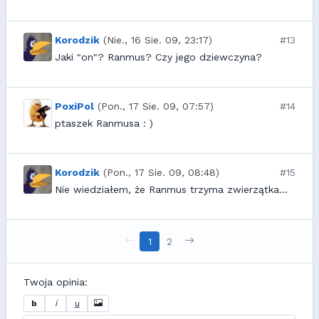
Korodzik
(Nie., 16 Sie. 09, 23:17)
#13
Jaki "on"? Ranmus? Czy jego dziewczyna?
PoxiPol
(Pon., 17 Sie. 09, 07:57)
#14
ptaszek Ranmusa : )
Korodzik
(Pon., 17 Sie. 09, 08:48)
#15
Nie wiedziałem, że Ranmus trzyma zwierzątka...
1
2
Twoja opinia:
b
i
u