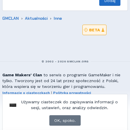
Dodaj
GMCLAN
Aktualności
Inne
BETA
© 2002 - 2026 GMCLAN.ORG
Game Makers' Clan
to serwis o programie GameMaker i nie
tylko. Tworzony jest od 24 lat przez społeczność z Polski,
która wspiera się w tworzeniu gier i programowaniu.
Informacje o ciasteczkach
|
Polityka prywatności
|
Redakcja & kontakt
Używamy ciasteczek do zapisywania informacji o
Wszelkie prawa zastrzeżone. Kopiowanie materiałów bez zgody
sesji, ustawień, oraz analizy odwiedzin.
redakcji zabronione!
© 2002-2017 Ranmus, © 2017-2026
{=|=} fable_inside();
OK, spoko.
ZNAJDZIESZ NAS TAKŻE NA: