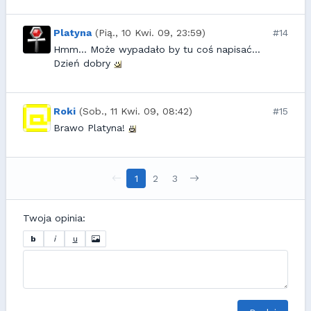
Platyna
(Pią., 10 Kwi. 09, 23:59)
#14
Hmm... Może wypadało by tu coś napisać...
Dzień dobry
Roki
(Sob., 11 Kwi. 09, 08:42)
#15
Brawo Platyna!
1
2
3
Twoja opinia:
b
i
u