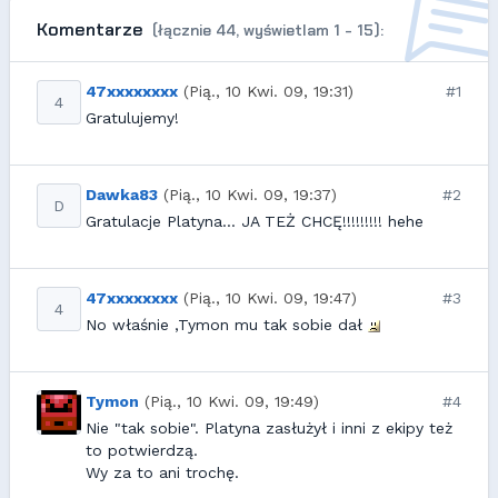
Komentarze
(łącznie 44, wyświetlam 1 - 15):
47xxxxxxxx
(Pią., 10 Kwi. 09, 19:31)
#1
4
Gratulujemy!
Dawka83
(Pią., 10 Kwi. 09, 19:37)
#2
D
Gratulacje Platyna... JA TEŻ CHCĘ!!!!!!!!! hehe
47xxxxxxxx
(Pią., 10 Kwi. 09, 19:47)
#3
4
No właśnie ,Tymon mu tak sobie dał
Tymon
(Pią., 10 Kwi. 09, 19:49)
#4
Nie "tak sobie". Platyna zasłużył i inni z ekipy też
to potwierdzą.
Wy za to ani trochę.