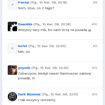
Pental
(Pią., 10 Kwi. 09, 20:18)
#9
P
Nom, lizus, co z tego?
Dawidds
(Pią., 10 Kwi. 09, 20:26)
#10
Wszyscy tacy mili, bo sami liczą na posadę
Kofel
(Pią., 10 Kwi. 09, 22:00)
#11
K
heh, lol.
gnysek
(Pią., 10 Kwi. 09, 23:25)
#12
Zobaczycie, kiedyś nawet Ranmusowi zabiorę
posadę, O!
Dark Maximal
(Pią., 10 Kwi. 09, 23:51)
#13
I tak wszyscy umrzemy.