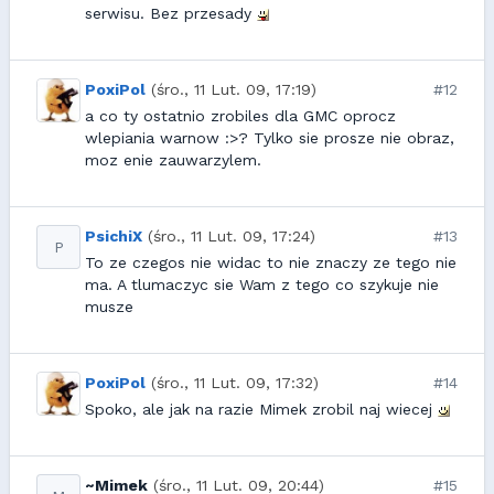
serwisu. Bez przesady
PoxiPol
(śro., 11 Lut. 09, 17:19)
#12
a co ty ostatnio zrobiles dla GMC oprocz
wlepiania warnow :>? Tylko sie prosze nie obraz,
moz enie zauwarzylem.
PsichiX
(śro., 11 Lut. 09, 17:24)
#13
P
To ze czegos nie widac to nie znaczy ze tego nie
ma. A tlumaczyc sie Wam z tego co szykuje nie
musze
PoxiPol
(śro., 11 Lut. 09, 17:32)
#14
Spoko, ale jak na razie Mimek zrobil naj wiecej
~Mimek
(śro., 11 Lut. 09, 20:44)
#15