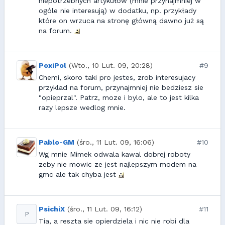
niepotrzebnych artykułów (mnie przynajmniej w
ogóle nie interesują) w dodatku, np. przykłady
które on wrzuca na stronę główną dawno już są
na forum.
PoxiPol
(Wto., 10 Lut. 09, 20:28)
#9
Chemi, skoro taki pro jestes, zrob interesujacy
przyklad na forum, przynajmniej nie bedziesz sie
"opieprzal". Patrz, moze i bylo, ale to jest kilka
razy lepsze wedlog mnie.
Pablo-GM
(śro., 11 Lut. 09, 16:06)
#10
Wg mnie Mimek odwala kawal dobrej roboty
zeby nie mowic ze jest najlepszym modem na
gmc ale tak chyba jest
PsichiX
(śro., 11 Lut. 09, 16:12)
#11
P
Tia, a reszta sie opierdziela i nic nie robi dla