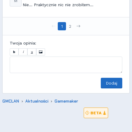
M
Nie... Praktycznie nic nie zrobiłem...
1
2
Twoja opinia:
b
i
u
Dodaj
GMCLAN
Aktualności
Gamemaker
BETA