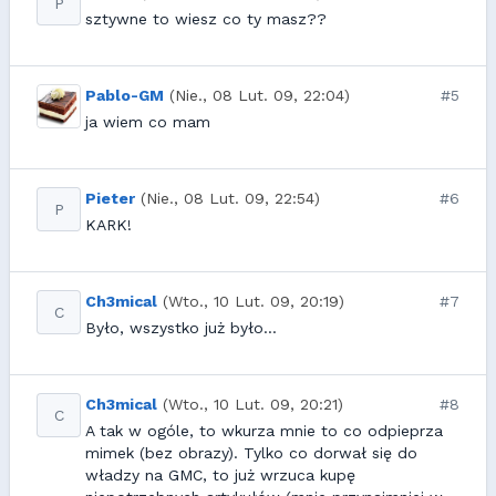
P
sztywne to wiesz co ty masz??
Pablo-GM
(Nie., 08 Lut. 09, 22:04)
#5
ja wiem co mam
Pieter
(Nie., 08 Lut. 09, 22:54)
#6
P
KARK!
Ch3mical
(Wto., 10 Lut. 09, 20:19)
#7
C
Było, wszystko już było...
Ch3mical
(Wto., 10 Lut. 09, 20:21)
#8
C
A tak w ogóle, to wkurza mnie to co odpieprza
mimek (bez obrazy). Tylko co dorwał się do
władzy na GMC, to już wrzuca kupę