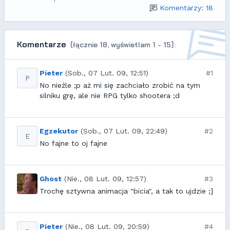
Komentarzy: 18
Komentarze
(łącznie 18, wyświetlam 1 - 15):
Pieter
(Sob., 07 Lut. 09, 12:51)
#1
P
No nieźle ;p aż mi się zachciało zrobić na tym
silniku grę, ale nie RPG tylko shootera ;d
Egzekutor
(Sob., 07 Lut. 09, 22:49)
#2
E
No fajne to oj fajne
Ghost
(Nie., 08 Lut. 09, 12:57)
#3
Trochę sztywna animacja "bicia", a tak to ujdzie ;]
Pieter
(Nie., 08 Lut. 09, 20:59)
#4