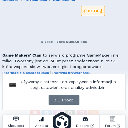
BETA
© 2002 - 2026 GMCLAN.ORG
Game Makers' Clan
to serwis o programie GameMaker i nie
tylko. Tworzony jest od 24 lat przez społeczność z Polski,
która wspiera się w tworzeniu gier i programowaniu.
Informacje o ciasteczkach
|
Polityka prywatności
|
Redakcja & kontakt
Używamy ciasteczek do zapisywania informacji o
Wszelkie prawa zastrzeżone. Kopiowanie materiałów bez zgody
sesji, ustawień, oraz analizy odwiedzin.
redakcji zabronione!
© 2002-2017 Ranmus, © 2017-2026
{=|=} fable_inside();
OK, spoko.
ZNAJDZIESZ NAS TAKŻE NA:
Zapytań do bazy:
16
• Czas generowania:
0.90
s.
Shoutbox
Ankieta
Discord
Forum