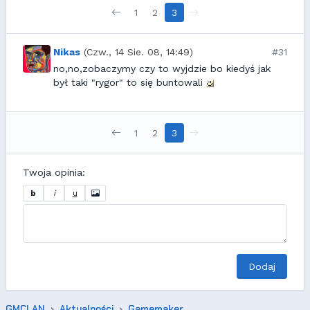
1
2
3
Nikas
(Czw., 14 Sie. 08, 14:49)
#31
no,no,zobaczymy czy to wyjdzie bo kiedyś jak
był taki "rygor" to się buntowali
1
2
3
Twoja opinia:
b
i
u
Dodaj
GMCLAN
Aktualności
Gamemaker