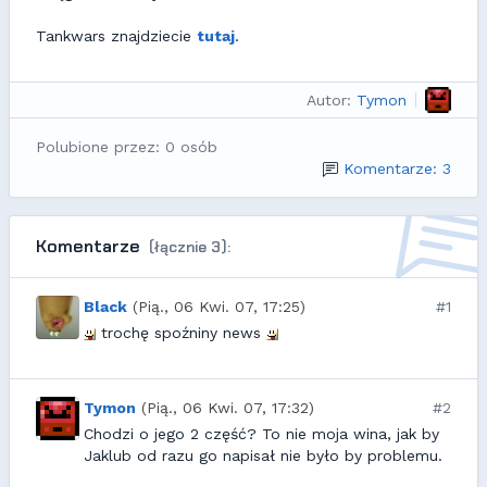
Tankwars znajdziecie
tutaj
.
Autor:
Tymon
Polubione przez: 0 osób
Komentarze: 3
Komentarze
(łącznie 3):
Black
(Pią., 06 Kwi. 07, 17:25)
#1
trochę spoźniny news
Tymon
(Pią., 06 Kwi. 07, 17:32)
#2
Chodzi o jego 2 część? To nie moja wina, jak by
Jaklub od razu go napisał nie było by problemu.