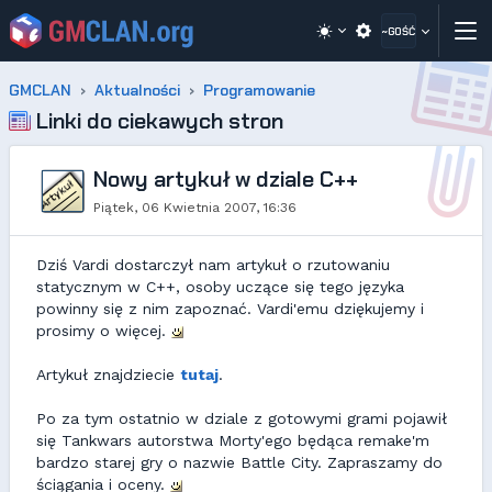
~GOŚĆ
GMCLAN
Aktualności
Programowanie
Linki do ciekawych stron
Nowy artykuł w dziale C++
Piątek, 06 Kwietnia 2007, 16:36
Dziś Vardi dostarczył nam artykuł o rzutowaniu
statycznym w C++, osoby uczące się tego języka
powinny się z nim zapoznać. Vardi'emu dziękujemy i
prosimy o więcej.
Artykuł znajdziecie
tutaj
.
Po za tym ostatnio w dziale z gotowymi grami pojawił
się Tankwars autorstwa Morty'ego będąca remake'm
bardzo starej gry o nazwie Battle City. Zapraszamy do
ściągania i oceny.