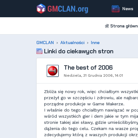
News
Strona główn
GMCLAN
Aktualności
Inne
Linki do ciekawych stron
The best of 2006
Niedziela, 31 Grudnia 2006, 14:01
Zbliża się nowy rok, więc chciałbym wszystki
przeżył go w szczęściu i zdrowiu, ale najba
porządne produkcje w Game Makerze.
I właśnie do tego chciałbym nawiązać w po
wśród wszystkich gier i dem jakie w tym mij
stronie takiej alei sławy, gdzie umieścilibyś
dążenia do tego celu. Czekam na wasze propo
zdecydujemy którą z waszych produkcji okrz