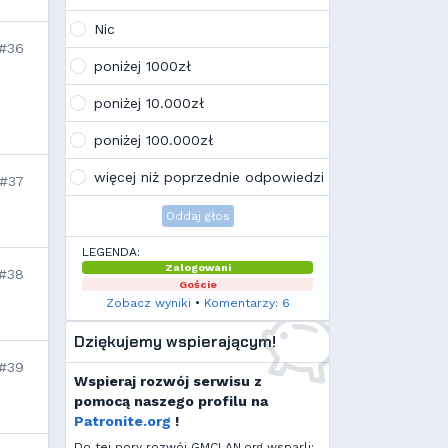
Wojo
(10:21, 12.02.26)
Tak, po zmianach gmclan przeżywa
Nic
drugą młodość. Najnowsze trendy
#36
wskazują, że ten rok będzie rokiem
poniżej 1000zł
Linuxa, rokiem odejścia od
Facebooka i rokiem odejścia od
poniżej 10.000zł
discorda na rzecz forów
internetowych
poniżej 100.000zł
Kamilek
(21:57, 08.12.25)
K
Ale klimat tu znowu wrócić!
więcej niż poprzednie odpowiedzi
#37
Oddaj głos
LEGENDA:
Zalogowani
#38
Goście
Zobacz wyniki
•
Komentarzy: 6
Dziękujemy wspierającym!
#39
Wspieraj rozwój serwisu z
pomocą naszego profilu na
Patronite.org
!
Do tej pory rozwój GMCLAN.org wsparli: