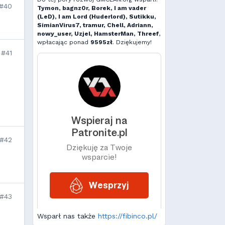
#40
Tymon, bagnz0r, Borek, I am vader
(LeD), I am Lord (Huderlord), Sutikku,
SimianVirus7, tramur, Chell, Adriann,
nowy_user, Uzjel, HamsterMan, Threef
,
wpłacając ponad
9595zł
. Dziękujemy!
#41
#42
#43
Wsparł nas także
https://fibinco.pl/