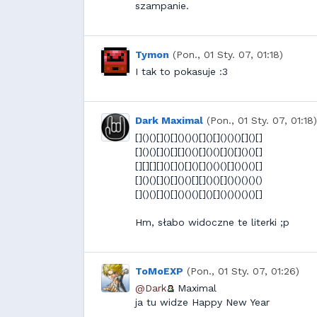
szampanie.
Tymon
(Pon., 01 Sty. 07, 01:18)
I tak to pokasuje :3
Dark Maximal
(Pon., 01 Sty. 07, 01:18)
[]()()[]()[]()()()[]()[]()()()[]()[]
[]()()[]()[][]()()[]()()[]()[]()()[]
[][][][]()[]()[]()[]()()()[]()()()[]
[]()()[]()[]()()[][]()()[]()()()()()
[]()()[]()[]()()()[]()[]()()()()()[]
Hm, słabo widoczne te literki ;p
ToMoEXP
(Pon., 01 Sty. 07, 01:26)
@Dark
Maximal
ja tu widze Happy New Year