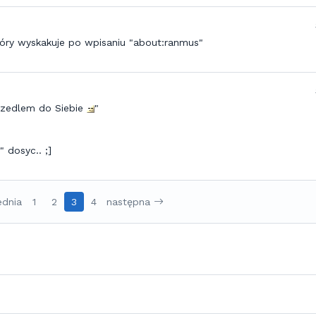
tóry wyskakuje po wpisaniu "about:ranmus"
szedlem do Siebie
"
" dosyc.. ;]
ednia
1
2
3
4
następna