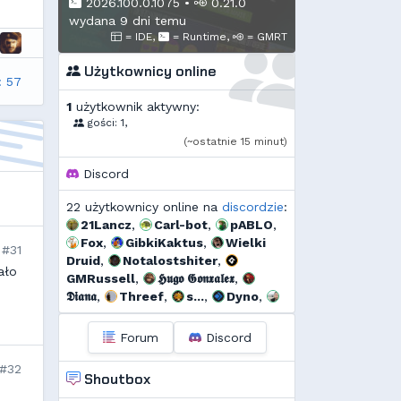
2026.100.0.1075
•
0.21.0
wydana 9 dni temu
= IDE,
= Runtime,
= GMRT
Użytkownicy online
: 57
1
użytkownik aktywny:
gości: 1,
(~ostatnie 15 minut)
Discord
22 użytkownicy online na
discordzie
:
21Lancz
,
Carl-bot
,
pABLO
,
Fox
,
GibkiKaktus
,
Wielki
#31
Druid
,
Notalostshiter
,
ało
GMRussell
,
𝕳𝖚𝖌𝖔 𝕲𝖔𝖓𝖝𝖆𝖑𝖊𝖝
,
𝕯𝖎𝖆𝖓𝖆
,
Threef
,
s...
,
Dyno
,
szmalu
,
Korodzik
,
bagno
,
Arrekin
,
Voytec
,
GreenClover
,
Forum
Discord
Borek
,
Krzysiek1250
,
xVANiLL
#32
Shoutbox