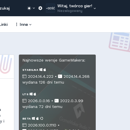
Witaj, twórco gier!
zukaj
~GOŚĆ
Niezalogowany
inki
Inne
Najnowsze wersje GameMakera:
STABILNA
2024.14.4.222 •
2024.14.4.268
wydana 126 dni temu
LTS
2026.0.0.16 •
2022.0.3.99
wydana 72 dni temu
a
m
BETA
y i
2026.100.0.1110 •