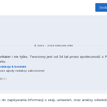
Doda
© 2002 - 2026 GMCLAN.ORG
aker i nie tylko. Tworzony jest od 24 lat przez społeczność z Po
niu.
edakcja & kontakt
ez zgody redakcji zabronione!
de();
do zapisywania informacji o sesji, ustawień, oraz analizy odwiedz