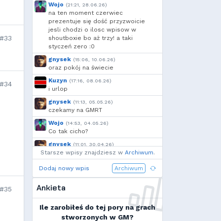
Wojo
(21:21, 28.06.26)
na ten moment czerwiec
prezentuje się dość przyzwoicie
jesli chodzi o ilosc wpisow w
#33
shoutboxie bo aż trzy! a taki
styczeń zero :0
gnysek
(15:06, 10.06.26)
oraz pokój na świecie
Kuzyn
(17:16, 08.06.26)
#34
i urlop
gnysek
(11:13, 05.05.26)
czekamy na GMRT
Wojo
(14:53, 04.05.26)
Co tak cicho?
gnysek
(11:01, 30.04.26)
Starsze wpisy znajdziesz w
Grill panie, grill.
Archiwum
.
Wojo
(14:18, 29.04.26)
Dodaj nowy wpis
Archiwum
Jak planujecie spędzić najbliższą
majówkę?
Ankieta
#35
Wojo
(13:15, 13.03.26)
Ja zainstalowałem sobie Linux mint
Ile zarobiłeś do tej pory na grach
na swoim laptopie
stworzonych w GM?