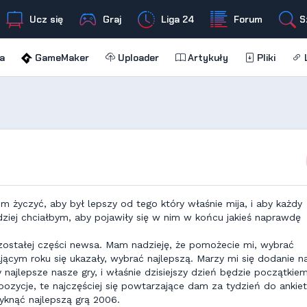
Ucz się
Graj
Liga 24
Forum
S
a
GameMaker
Uploader
Artykuły
Pliki
L
m życzyć, aby był lepszy od tego który właśnie mija, i aby każdy
rdziej chciałbym, aby pojawiły się w nim w końcu jakieś naprawdę
zostałej części newsa. Mam nadzieję, że pomożecie mi, wybrać
ającym roku się ukazały, wybrać najlepszą. Marzy mi się dodanie n
my najlepsze nasze gry, i właśnie dzisiejszy dzień będzie początkie
zycje, te najczęściej się powtarzające dam za tydzień do ankiet
yknąć najlepszą grą 2006.