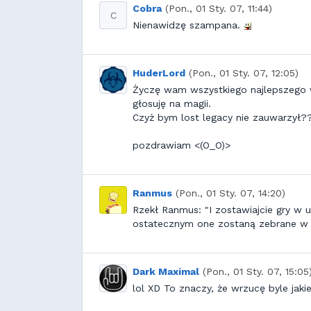
Cobra
(Pon., 01 Sty. 07, 11:44)
C
Nienawidzę szampana.
HuderLord
(Pon., 01 Sty. 07, 12:05)
Życzę wam wszystkiego najlepszego 
głosuję na magii.
Czyż bym lost legacy nie zauwarz
pozdrawiam <(O_O)>
Ranmus
(Pon., 01 Sty. 07, 14:20)
Rzekł Ranmus: "I zostawiajcie gry w u
ostatecznym one zostaną zebrane w c
Dark Maximal
(Pon., 01 Sty. 07, 15:05
lol XD To znaczy, że wrzucę byle jaki