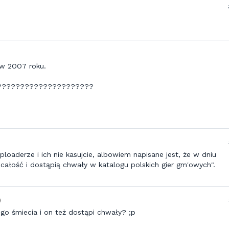
w 2OO7 roku.
ył??????????????????????
ploaderze i ich nie kasujcie, albowiem napisane jest, że w dniu
ałość i dostąpią chwały w katalogu polskich gier gm'owych".
)
ego śmiecia i on też dostąpi chwały? ;p