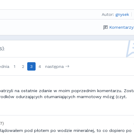
Autor:
gnysek
Komentarzy
5):
ednia
1
2
3
4
następna
 patrzyli na ostatnie zdanie w moim poprzednim komentarzu. Zost
odków odurzających otumaniających marmotowy mózg (czyt.
17)
ylądowałem pod płotem po wodzie mineralnej, to co dopiero po