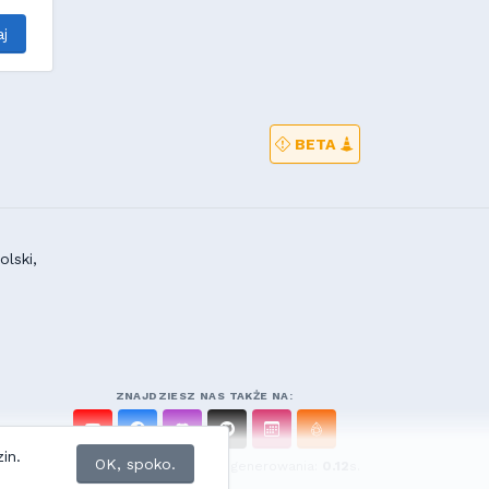
j
BETA
lski,
ZNAJDZIESZ NAS TAKŻE NA:
in.
OK, spoko.
Zapytań do bazy:
23
• Czas generowania:
0.12
s.