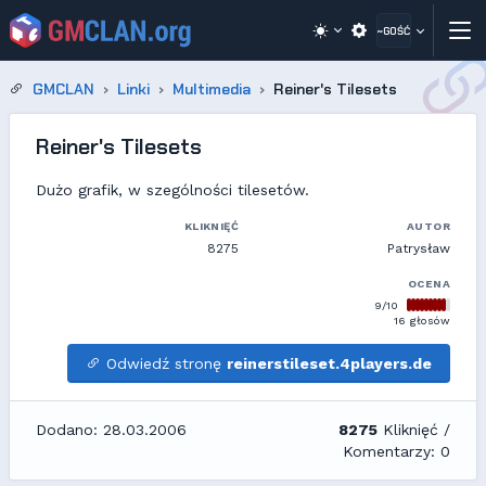
~GOŚĆ
GMCLAN
Linki
Multimedia
Reiner's Tilesets
Reiner's Tilesets
Dużo grafik, w szególności tilesetów.
KLIKNIĘĆ
AUTOR
8275
Patrysław
OCENA
9/10
16 głosów
Odwiedź stronę
reinerstileset.4players.de
Dodano: 28.03.2006
8275
Kliknięć /
Komentarzy: 0