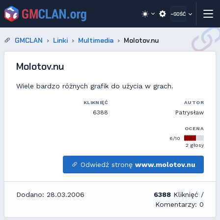
~GOŚĆ
GMCLAN
Linki
Multimedia
Molotov.nu
Molotov.nu
Wiele bardzo różnych grafik do użycia w grach.
KLIKNIĘĆ
AUTOR
6388
Patrysław
OCENA
6/10
2 głosy
Odwiedź stronę
www.molotov.nu
Dodano: 28.03.2006
6388
Kliknięć /
Komentarzy: 0