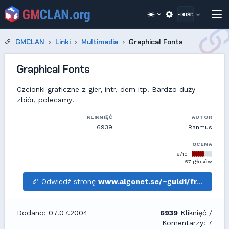
~GOŚĆ
GMCLAN
Linki
Multimedia
Graphical Fonts
Graphical Fonts
Czcionki graficzne z gier, intr, dem itp. Bardzo duży
zbiór, polecamy!
KLIKNIĘĆ
AUTOR
6939
Ranmus
OCENA
6/10
57 głosów
Odwiedź stronę
www.algonet.se/~guld1/freefont.htm
Dodano: 07.07.2004
6939
Kliknięć /
Komentarzy: 7