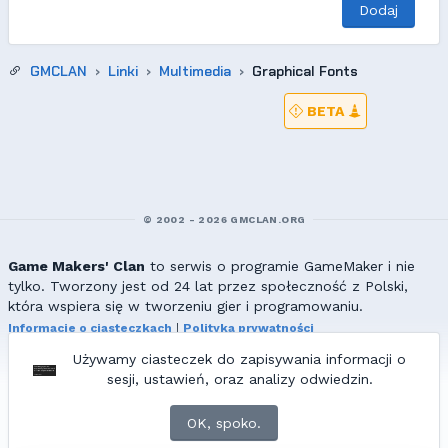
Dodaj
GMCLAN
Linki
Multimedia
Graphical Fonts
BETA
© 2002 - 2026 GMCLAN.ORG
Game Makers' Clan
to serwis o programie GameMaker i nie
tylko. Tworzony jest od 24 lat przez społeczność z Polski,
która wspiera się w tworzeniu gier i programowaniu.
Informacje o ciasteczkach
|
Polityka prywatności
|
Redakcja & kontakt
Używamy ciasteczek do zapisywania informacji o
Wszelkie prawa zastrzeżone. Kopiowanie materiałów bez zgody
sesji, ustawień, oraz analizy odwiedzin.
redakcji zabronione!
© 2002-2017 Ranmus, © 2017-2026
{=|=} fable_inside();
OK, spoko.
ZNAJDZIESZ NAS TAKŻE NA: