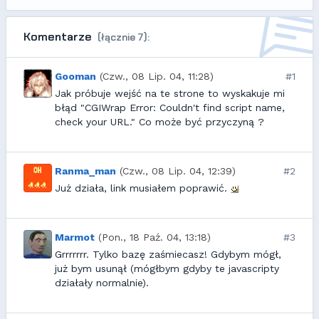
Komentarze
(łącznie 7):
Gooman
(Czw., 08 Lip. 04, 11:28)
#1
Jak próbuje wejść na te strone to wyskakuje mi
błąd "CGIWrap Error: Couldn't find script name,
check your URL." Co może być przyczyną ?
Ranma_man
(Czw., 08 Lip. 04, 12:39)
#2
Już działa, link musiałem poprawić.
Marmot
(Pon., 18 Paź. 04, 13:18)
#3
Grrrrrrr. Tylko bazę zaśmiecasz! Gdybym mógł,
już bym usunął (mógłbym gdyby te javascripty
działały normalnie).