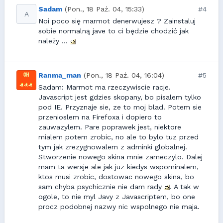
Sadam
(Pon., 18 Paź. 04, 15:33)
#4
A
Noi poco się marmot denerwujesz ? Zainstaluj
sobie normalną jave to ci będzie chodzić jak
należy ...
Ranma_man
(Pon., 18 Paź. 04, 16:04)
#5
Sadam: Marmot ma rzeczywiscie racje.
Javascript jest gdzies skopany, bo pisalem tylko
pod IE. Przyznaje sie, ze to moj blad. Potem sie
przenioslem na Firefoxa i dopiero to
zauwazylem. Pare poprawek jest, niektore
mialem potem zrobic, no ale to bylo tuz przed
tym jak zrezygnowalem z adminki globalnej.
Stworzenie nowego skina mnie zameczylo. Dalej
mam ta wersje ale jak juz kiedys wspominalem,
ktos musi zrobic, dostowac nowego skina, bo
sam chyba psychicznie nie dam rady
. A tak w
ogole, to nie myl Javy z Javascriptem, bo one
procz podobnej nazwy nic wspolnego nie maja.