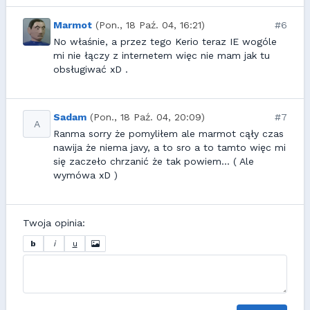
Marmot
(Pon., 18 Paź. 04, 16:21)
#6
No właśnie, a przez tego Kerio teraz IE wogóle
mi nie łączy z internetem więc nie mam jak tu
obsługiwać xD .
Sadam
(Pon., 18 Paź. 04, 20:09)
#7
A
Ranma sorry że pomyliłem ale marmot cąły czas
nawija że niema javy, a to sro a to tamto więc mi
się zaczeło chrzanić że tak powiem... ( Ale
wymówa xD )
Twoja opinia:
b
i
u