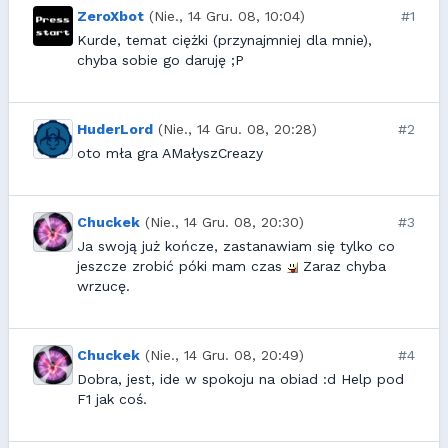
ZeroXbot
(Nie., 14 Gru. 08, 10:04)
#1
Kurde, temat ciężki (przynajmniej dla mnie),
chyba sobie go daruję ;P
HuderLord
(Nie., 14 Gru. 08, 20:28)
#2
oto mła gra AMałyszCreazy
Chuckek
(Nie., 14 Gru. 08, 20:30)
#3
Ja swoją już kończe, zastanawiam się tylko co
jeszcze zrobić póki mam czas
Zaraz chyba
wrzucę.
Chuckek
(Nie., 14 Gru. 08, 20:49)
#4
Dobra, jest, ide w spokoju na obiad :d Help pod
F1 jak coś.