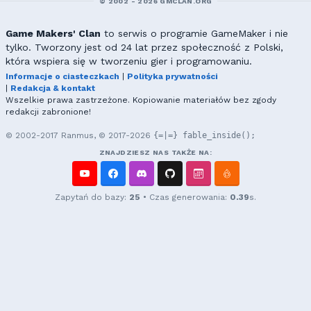
© 2002 - 2026 GMCLAN.ORG
Game Makers' Clan
to serwis o programie GameMaker i nie
tylko. Tworzony jest od 24 lat przez społeczność z Polski,
która wspiera się w tworzeniu gier i programowaniu.
Informacje o ciasteczkach
|
Polityka prywatności
|
Redakcja & kontakt
Wszelkie prawa zastrzeżone. Kopiowanie materiałów bez zgody
redakcji zabronione!
© 2002-2017 Ranmus, © 2017-2026
{=|=} fable_inside();
ZNAJDZIESZ NAS TAKŻE NA:
Zapytań do bazy:
25
• Czas generowania:
0.39
s.