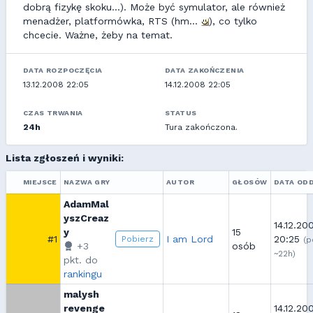
dobrą fizykę skoku...). Może być symulator, ale również
menadżer, platformówka, RTS (hm...
), co tylko
chcecie. Ważne, żeby na temat.
DATA ROZPOCZĘCIA
DATA ZAKOŃCZENIA
13.12.2008 22:05
14.12.2008 22:05
CZAS TRWANIA
STATUS
24h
Tura zakończona.
Lista zgłoszeń i wyniki:
MIEJSCE
NAZWA GRY
AUTOR
GŁOSÓW
DATA OD
AdamMal
yszCreaz
14.12.20
y
15
#1
I am Lord
20:25
Pobierz
(p
+3
osób
~22h)
pkt. do
rankingu
malysh
revenge
14.12.20