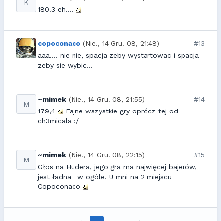
K
180.3 eh....
copoconaco
(Nie., 14 Gru. 08, 21:48)
#13
aaa.... nie nie, spacja zeby wystartowac i spacja
zeby sie wybic...
~mimek
(Nie., 14 Gru. 08, 21:55)
#14
M
179,4
Fajne wszystkie gry oprócz tej od
ch3micala :/
~mimek
(Nie., 14 Gru. 08, 22:15)
#15
M
Głos na Hudera, jego gra ma najwięcej bajerów,
jest ładna i w ogóle. U mni na 2 miejscu
Copoconaco