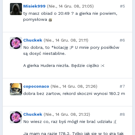
Misiek999
(Nie., 14 Gru. 08, 21:05)
#5
ty masz obiad o 20:49 ? a gierka nie powiem,
pomysłowa
Chuckek
(Nie., 14 Gru. 08, 21:11)
#6
No dobra, to *kolację ;P U mnie pory posiłków
są dosyć niestabilne.
A gierka Hudera niezła. Będzie ciężko :<
copoconaco
(Nie., 14 Gru. 08, 21:26)
#7
dobra bez zartow, rekord skoczni wynosi 180.2 m
Chuckek
(Nie., 14 Gru. 08, 21:32)
#8
No wiesz co, raz byś mógł nie brać udziału ;(
Ja mam na razie 178.2. Tylko jak sie w to gra tak