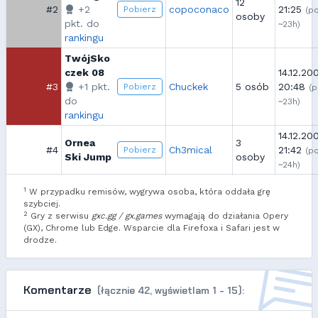
12
#2
+2
copoconaco
21:25
Pobierz
(p
osoby
pkt. do
~23h)
rankingu
TwójSko
czek 08
14.12.20
#3
+1 pkt.
Chuckek
5 osób
20:48
Pobierz
(
do
~23h)
rankingu
14.12.20
Ornea
3
#4
Ch3mical
21:42
Pobierz
(p
Ski Jump
osoby
~24h)
1
W przypadku remisów, wygrywa osoba, która oddała grę
szybciej.
2
Gry z serwisu
gxc.gg / gx.games
wymagają do działania Opery
(GX), Chrome lub Edge. Wsparcie dla Firefoxa i Safari jest w
drodze.
Komentarze
(łącznie 42, wyświetlam 1 - 15):