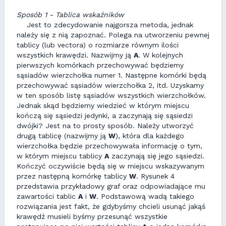
Sposób 1 - Tablica wskaźników
Jest to zdecydowanie najgorsza metoda, jednak
należy się z nią zapoznać. Polega na utworzeniu pewnej
tablicy (lub vectora) o rozmiarze równym ilości
wszystkich krawędzi. Nazwijmy ją
A
. W kolejnych
pierwszych komórkach przechowywać będziemy
sąsiadów wierzchołka numer 1. Następne komórki będą
przechowywać sąsiadów wierzchołka 2, itd. Uzyskamy
w ten sposób listę sąsiadów wszystkich wierzchołków.
Jednak skąd będziemy wiedzieć w którym miejscu
kończą się sąsiedzi jedynki, a zaczynają się sąsiedzi
dwójki? Jest na to prosty sposób. Należy utworzyć
drugą tablicę (nazwijmy ją
W
), która dla każdego
wierzchołka będzie przechowywała informację o tym,
w którym miejscu tablicy
A
zaczynają się jego sąsiedzi.
Kończyć oczywiście będą się w miejscu wskazywanym
przez następną komórkę tablicy
W
. Rysunek 4
przedstawia przykładowy graf oraz odpowiadające mu
zawartości tablic
A
i
W
. Podstawową wadą takiego
rozwiązania jest fakt, że gdybyśmy chcieli usunąć jakąś
krawędź musieli byśmy przesunąć wszystkie