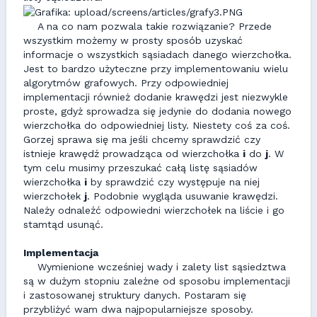
A na co nam pozwala takie rozwiązanie? Przede
wszystkim możemy w prosty sposób uzyskać
informacje o wszystkich sąsiadach danego wierzchołka.
Jest to bardzo użyteczne przy implementowaniu wielu
algorytmów grafowych. Przy odpowiedniej
implementacji również dodanie krawędzi jest niezwykle
proste, gdyż sprowadza się jedynie do dodania nowego
wierzchołka do odpowiedniej listy. Niestety coś za coś.
Gorzej sprawa się ma jeśli chcemy sprawdzić czy
istnieje krawędź prowadząca od wierzchołka
i
do
j
. W
tym celu musimy przeszukać całą listę sąsiadów
wierzchołka
i
by sprawdzić czy występuje na niej
wierzchołek
j
. Podobnie wygląda usuwanie krawędzi.
Należy odnaleźć odpowiedni wierzchołek na liście i go
stamtąd usunąć.
Implementacja
Wymienione wcześniej wady i zalety list sąsiedztwa
są w dużym stopniu zależne od sposobu implementacji
i zastosowanej struktury danych. Postaram się
przybliżyć wam dwa najpopularniejsze sposoby.