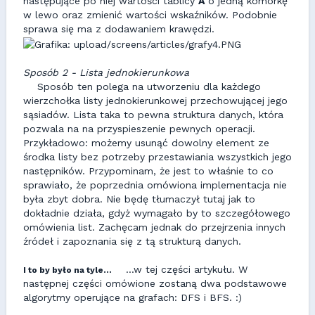
następujące po niej wartości tablicy
A
o jedną komórkę
w lewo oraz zmienić wartości wskaźników. Podobnie
sprawa się ma z dodawaniem krawędzi.
Sposób 2 - Lista jednokierunkowa
Sposób ten polega na utworzeniu dla każdego
wierzchołka listy jednokierunkowej przechowującej jego
sąsiadów. Lista taka to pewna struktura danych, która
pozwala na na przyspieszenie pewnych operacji.
Przykładowo: możemy usunąć dowolny element ze
środka listy bez potrzeby przestawiania wszystkich jego
następników. Przypominam, że jest to właśnie to co
sprawiało, że poprzednia omówiona implementacja nie
była zbyt dobra. Nie będę tłumaczył tutaj jak to
dokładnie działa, gdyż wymagało by to szczegółowego
omówienia list. Zachęcam jednak do przejrzenia innych
źródeł i zapoznania się z tą strukturą danych.
...w tej części artykułu. W
I to by było na tyle...
następnej części omówione zostaną dwa podstawowe
algorytmy operujące na grafach: DFS i BFS. :)