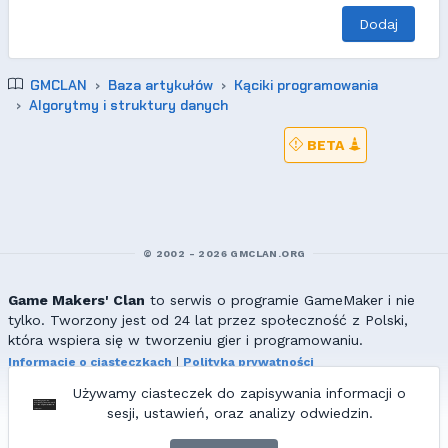
Dodaj
GMCLAN
Baza artykułów
Kąciki programowania
Algorytmy i struktury danych
BETA
© 2002 - 2026 GMCLAN.ORG
Game Makers' Clan
to serwis o programie GameMaker i nie
tylko. Tworzony jest od 24 lat przez społeczność z Polski,
która wspiera się w tworzeniu gier i programowaniu.
Informacje o ciasteczkach
|
Polityka prywatności
|
Redakcja & kontakt
Używamy ciasteczek do zapisywania informacji o
Wszelkie prawa zastrzeżone. Kopiowanie materiałów bez zgody
sesji, ustawień, oraz analizy odwiedzin.
redakcji zabronione!
© 2002-2017 Ranmus, © 2017-2026
{=|=} fable_inside();