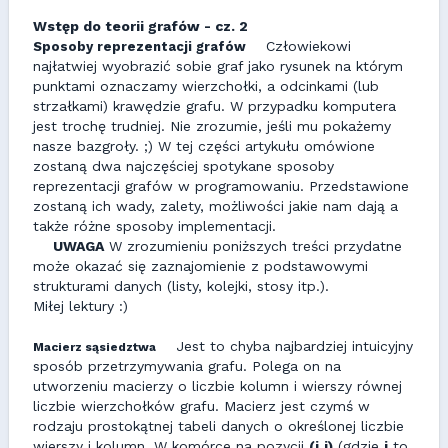
Wstęp do teorii grafów - cz. 2
Człowiekowi
Sposoby reprezentacji grafów
najłatwiej wyobrazić sobie graf jako rysunek na którym
punktami oznaczamy wierzchołki, a odcinkami (lub
strzałkami) krawędzie grafu. W przypadku komputera
jest trochę trudniej. Nie zrozumie, jeśli mu pokażemy
nasze bazgroły. ;) W tej części artykułu omówione
zostaną dwa najczęściej spotykane sposoby
reprezentacji grafów w programowaniu. Przedstawione
zostaną ich wady, zalety, możliwości jakie nam dają a
także różne sposoby implementacji.
UWAGA
W zrozumieniu poniższych treści przydatne
może okazać się zaznajomienie z podstawowymi
strukturami danych (listy, kolejki, stosy itp.).
Miłej lektury :)
Jest to chyba najbardziej intuicyjny
Macierz sąsiedztwa
sposób przetrzymywania grafu. Polega on na
utworzeniu macierzy o liczbie kolumn i wierszy równej
liczbie wierzchołków grafu. Macierz jest czymś w
rodzaju prostokątnej tabeli danych o określonej liczbie
wierszy i kolumn. W komórce na pozycji
(i,j)
(gdzie
i
to