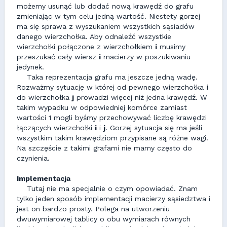
możemy usunąć lub dodać nową krawędź do grafu
zmieniając w tym celu jedną wartość. Niestety gorzej
ma się sprawa z wyszukaniem wszystkich sąsiadów
danego wierzchołka. Aby odnaleźć wszystkie
wierzchołki połączone z wierzchołkiem
i
musimy
przeszukać cały wiersz
i
macierzy w poszukiwaniu
jedynek.
Taka reprezentacja grafu ma jeszcze jedną wadę.
Rozważmy sytuację w której od pewnego wierzchołka
i
do wierzchołka
j
prowadzi więcej niż jedna krawędź. W
takim wypadku w odpowiedniej komórce zamiast
wartości 1 mogli byśmy przechowywać liczbę krawędzi
łączących wierzchołki
i
i
j
. Gorzej sytuacja się ma jeśli
wszystkim takim krawędziom przypisane są różne wagi.
Na szczęście z takimi grafami nie mamy często do
czynienia.
Implementacja
Tutaj nie ma specjalnie o czym opowiadać. Znam
tylko jeden sposób implementacji macierzy sąsiedztwa i
jest on bardzo prosty. Polega na utworzeniu
dwuwymiarowej tablicy o obu wymiarach równych