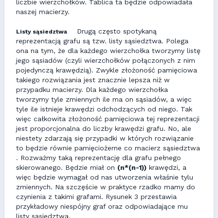
liczbie wierzchołków. Tablica ta będzie odpowiadała
naszej macierzy.
Drugą często spotykaną
Listy sąsiedztwa
reprezentacją grafu są tzw. listy sąsiedztwa. Polega
ona na tym, że dla każdego wierzchołka tworzymy listę
jego sąsiadów (czyli wierzchołków połączonych z nim
pojedynczą krawędzią). Zwykle złożoność pamięciowa
takiego rozwiązania jest znacznie lepsza niż w
przypadku macierzy. Dla każdego wierzchołka
tworzymy tyle zmiennych ile ma on sąsiadów, a więc
tyle ile istnieje krawędzi odchodzących od niego. Tak
więc całkowita złożoność pamięciowa tej reprezentacji
jest proporcjonalna do liczby krawędzi grafu. No, ale
niestety zdarzają się przypadki w których rozwiązanie
to będzie równie pamięciożerne co macierz sąsiedztwa
. Rozważmy taką reprezentację dla grafu pełnego
skierowanego. Będzie miał on
(n*(n-1))
krawędzi, a
więc będzie wymagał od nas utworzenia właśnie tylu
zmiennych. Na szczęście w praktyce rzadko mamy do
czynienia z takimi grafami. Rysunek 3 przestawia
przykładowy niespójny graf oraz odpowiadające mu
listy sąsiedztwa.