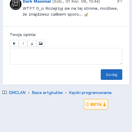
Dark Maximal
(Sob., 01 Kwi. 06, 13:44)
#7
WTF? 0_o Rozejrzyj sie na tej stronie, możliwe,
że znajdziesz całkiem sporo...
'
Twoja opinia:
b
i
u
Dodaj
GMCLAN
Baza artykułów
Kąciki programowania
BETA