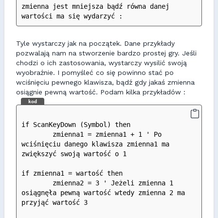
zmienna jest mniejsza bądź równa danej 
wartości ma się wydarzyć :
Tyle wystarczy jak na początek. Dane przykłady
pozwalają nam na stworzenie bardzo prostej gry. Jeśli
chodzi o ich zastosowania, wystarczy wysilić swoją
wyobraźnie. I pomyśleć co się powinno stać po
wciśnięciu pewnego klawisza, bądź gdy jakaś zmienna
osiągnie pewną wartość. Podam kilka przykładów :
kod
if ScanKeyDown (Symbol) then
	zmienna1 = zmienna1 + 1 ' Po 
wciśnięciu danego klawisza zmienna1 ma 
zwiększyć swoją wartość o 1
if zmienna1 = wartość then
	zmienna2 = 3 ' Jeżeli zmienna 1 
osiągnęła pewną wartość wtedy zmienna 2 ma 
przyjąć wartość 3