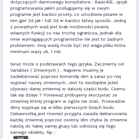
dotyczących darmowego kompilatora : Basic4Gl. Język
programowania jakim posługujemy się w owym
programie jest bardzo prosty, co umożliwia pisanie w
nim gier 2d jak i full 3d w bardzo łatwy sposób. Jedną
z poważnych wad jest brak możliwości pisania
własnych funkcji co nas trochę ogranicza, jednak dla
mnie wymagających programistów nie jest to żadnym
problemem. Inną wadą może być też waga pliku która
minimum wazy ok. 1 mb.
teraz może o podstawach tego języka. Zaczniemy od
Variables ( Zmiennych ) . Najpierw musimy je
zadeklarować poprzez komendę dim a zaraz po niej
wypisać nazwy zmiennych. Jest to niezbędne jeżeli
używasz danej zmiennej w dalszej części kodu. Czemu
tak się dzieje ? Ponieważ próbujemy skorzystać ze
zmiennej której program w ogóle nie znać. Przeważnie
dimy wypisuje się w kilku pierwszych liniach kodu.
Ciekawostką jest również przyjęta zasada deklarowania
każdej zmiennej poprzez osobny dim chyba że zmienne
należą do takiej samej grupy lub odnoszą się tego
samego obiektu. Np :
kod