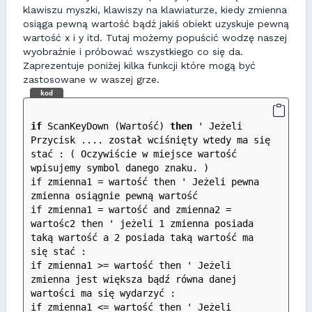
klawiszu myszki, klawiszy na klawiaturze, kiedy zmienna
osiąga pewną wartość bądź jakiś obiekt uzyskuje pewną
wartość x i y itd. Tutaj możemy popuścić wodzę naszej
wyobraźnie i próbować wszystkiego co się da.
Zaprezentuje poniżej kilka funkcji które mogą być
zastosowane w waszej grze.
kod
if
 ScanKeyDown (Wartość) 
then
 ' Jeżeli 
Przycisk .... został wciśnięty wtedy ma się 
stać : ( Oczywiście w miejsce wartość 
wpisujemy symbol danego znaku. )
if zmienna1 = wartość then ' Jeżeli pewna 
zmienna osiągnie pewną wartość
if zmienna1 = wartość and zmienna2 = 
wartośc2 then ' jeżeli 1 zmienna posiada 
taką wartość a 2 posiada taką wartość ma 
się stać : 
if zmienna1 >= wartość then ' Jeżeli 
zmienna jest większa bądź równa danej 
wartości ma się wydarzyć :
if zmienna1 <= wartość then ' Jeżeli 