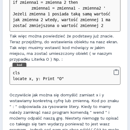
if zmienna1 = zmienna 2 then
	zmienna1 = zmienna1 - zmienna2 ' 
Jeżeli zmienna 1 posiada taką samą wartość 
jak zmienna 2 wtedy, wartość zmiennej 1 ma 
zostać zmniejszona o wartość zmiennej 2
Tak więc można powiedzieć że podstawy już znacie.
Teraz przejdźmy, do wstawienia obiektu na nasz ekran.
Tak więc musimy wstawić kod mówiący w jakim
miejscu, ma zostać umieszczony obiekt ( w naszym
przypadku Literka O ) Np. :
kod
cls
locate x, y: Print "O"
Oczywiście jak można się domyślić zamiast x i y
wstawiamy konkretną cyfrę lub zmienną. Kod po znaku
" : " odpowiada za rysowanie litery. Kiedy to mamy
należy zamknąć nasz program komendą " wend " i
możemy odpalić naszą grę. Niestety niemogę tu opisać
co takiego się tam wydarzy ponieważ to jest wasz
program. Jednak coś nam nie chce pójść/ Cóż to może