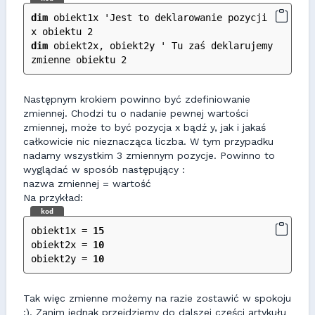
dim
 obiekt1x 'Jest to deklarowanie pozycji 
x obiektu 2
dim
 obiekt2x, obiekt2y ' Tu zaś deklarujemy 
zmienne obiektu 2
Następnym krokiem powinno być zdefiniowanie
zmiennej. Chodzi tu o nadanie pewnej wartości
zmiennej, może to być pozycja x bądź y, jak i jakaś
całkowicie nic nieznacząca liczba. W tym przypadku
nadamy wszystkim 3 zmiennym pozycje. Powinno to
wyglądać w sposób następujący :
nazwa zmiennej = wartość
Na przykład:
kod
obiekt1x = 
15
obiekt2x = 
10
obiekt2y = 
10
Tak więc zmienne możemy na razie zostawić w spokoju
:). Zanim jednak przejdziemy do dalszej części artykułu