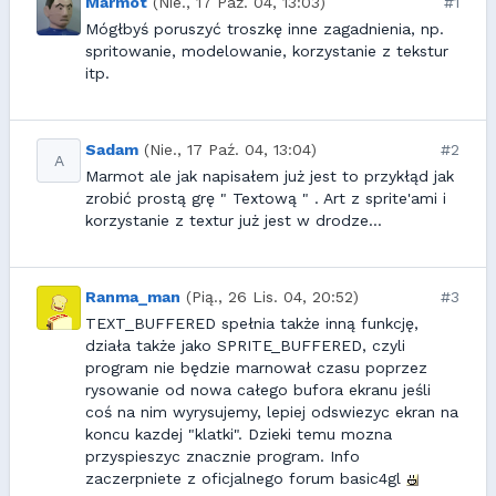
Marmot
(Nie., 17 Paź. 04, 13:03)
#1
Mógłbyś poruszyć troszkę inne zagadnienia, np.
spritowanie, modelowanie, korzystanie z tekstur
itp.
Sadam
(Nie., 17 Paź. 04, 13:04)
#2
A
Marmot ale jak napisałem już jest to przykłąd jak
zrobić prostą grę " Textową " . Art z sprite'ami i
korzystanie z textur już jest w drodze...
Ranma_man
(Pią., 26 Lis. 04, 20:52)
#3
TEXT_BUFFERED spełnia także inną funkcję,
działa także jako SPRITE_BUFFERED, czyli
program nie będzie marnował czasu poprzez
rysowanie od nowa całego bufora ekranu jeśli
coś na nim wyrysujemy, lepiej odswiezyc ekran na
koncu kazdej "klatki". Dzieki temu mozna
przyspieszyc znacznie program. Info
zaczerpniete z oficjalnego forum basic4gl