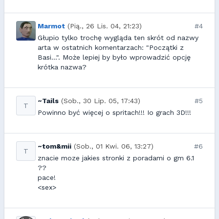
Marmot
(Pią., 26 Lis. 04, 21:23)
#4
Głupio tylko trochę wygląda ten skrót od nazwy
arta w ostatnich komentarzach: "Początki z
Basi...". Może lepiej by było wprowadzić opcję
krótka nazwa?
~Tails
(Sob., 30 Lip. 05, 17:43)
#5
T
Powinno być więcej o spritach!!! Io grach 3D!!!
~tom&mii
(Sob., 01 Kwi. 06, 13:27)
#6
T
znacie moze jakies stronki z poradami o gm 6.1
??
pace!
<sex>