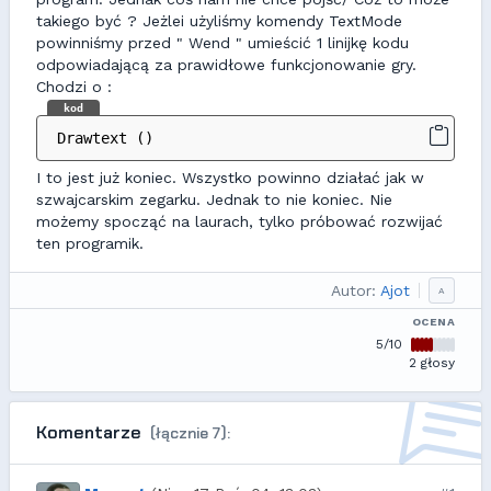
takiego być ? Jeżlei użyliśmy komendy TextMode
powinniśmy przed " Wend " umieścić 1 linijkę kodu
odpowiadającą za prawidłowe funkcjonowanie gry.
Chodzi o :
kod
 Drawtext ()
I to jest już koniec. Wszystko powinno działać jak w
szwajcarskim zegarku. Jednak to nie koniec. Nie
możemy spocząć na laurach, tylko próbować rozwijać
ten programik.
Autor:
Ajot
A
OCENA
5/10
2 głosy
Komentarze
(łącznie 7):