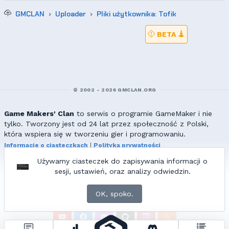
GMCLAN
Uploader
Pliki użytkownika: Tofik
BETA
© 2002 - 2026 GMCLAN.ORG
Game Makers' Clan
to serwis o programie GameMaker i nie
tylko. Tworzony jest od 24 lat przez społeczność z Polski,
która wspiera się w tworzeniu gier i programowaniu.
Informacje o ciasteczkach
|
Polityka prywatności
|
Redakcja & kontakt
Używamy ciasteczek do zapisywania informacji o
Wszelkie prawa zastrzeżone. Kopiowanie materiałów bez zgody
sesji, ustawień, oraz analizy odwiedzin.
redakcji zabronione!
© 2002-2017 Ranmus, © 2017-2026
{=|=} fable_inside();
OK, spoko.
ZNAJDZIESZ NAS TAKŻE NA: