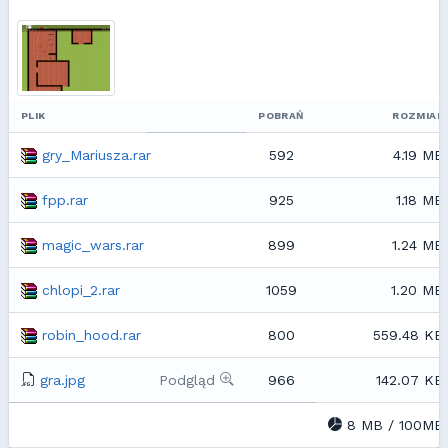
PLIK
POBRAŃ
ROZMIAR
gry_Mariusza.rar
592
4.19 MB
fpp.rar
925
1.18 MB
magic_wars.rar
899
1.24 MB
chlopi_2.rar
1059
1.20 MB
robin_hood.rar
800
559.48 KB
gra.jpg
Podgląd
966
142.07 KB
8 MB / 100MB