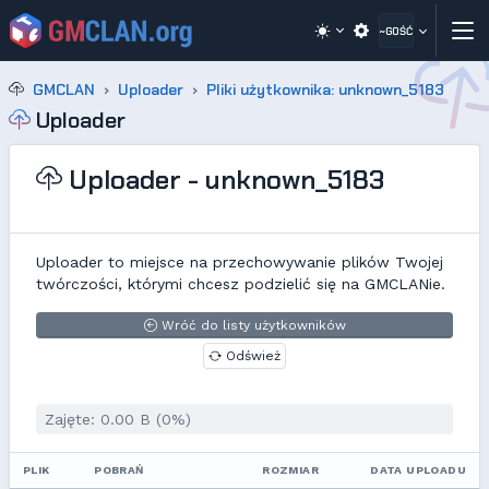
~GOŚĆ
GMCLAN
Uploader
Pliki użytkownika: unknown_5183
Uploader
Uploader - unknown_5183
Uploader to miejsce na przechowywanie plików Twojej
twórczości, którymi chcesz podzielić się na GMCLANie.
Wróć do listy użytkowników
Odśwież
Zajęte: 0.00 B (0%)
PLIK
POBRAŃ
ROZMIAR
DATA UPLOADU