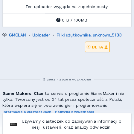
Ten uploader wygląda na zupełnie pusty.
0 B / 100MB
GMCLAN
Uploader
Pliki użytkownika: unknown_5183
BETA
© 2002 - 2026 GMCLAN.ORG
Game Makers' Clan
to serwis o programie GameMaker i nie
tylko. Tworzony jest od 24 lat przez społeczność z Polski,
która wspiera się w tworzeniu gier i programowaniu.
Informacje o ciasteczkach
|
Polityka prywatności
|
Redakcja & kontakt
Używamy ciasteczek do zapisywania informacji o
Wszelkie prawa zastrzeżone. Kopiowanie materiałów bez zgody
sesji, ustawień, oraz analizy odwiedzin.
redakcji zabronione!