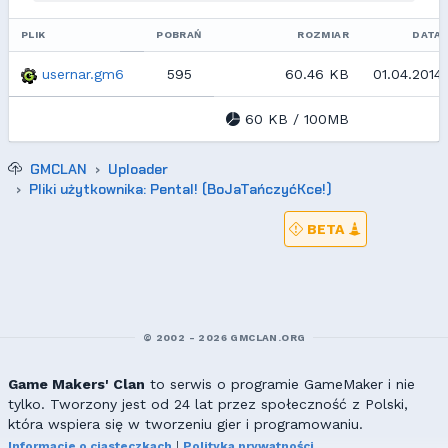
PLIK
POBRAŃ
ROZMIAR
DATA
usernar.gm6
595
60.46 KB
01.04.2014 
60 KB / 100MB
GMCLAN
Uploader
Pliki użytkownika: Pental! (BoJaTańczyćKce!)
BETA
© 2002 - 2026 GMCLAN.ORG
Game Makers' Clan
to serwis o programie GameMaker i nie
tylko. Tworzony jest od 24 lat przez społeczność z Polski,
która wspiera się w tworzeniu gier i programowaniu.
Informacje o ciasteczkach
|
Polityka prywatności