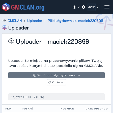
~GOŚĆ
GMCLAN
Uploader
Pliki użytkownika: maciek220896
Uploader
Uploader - maciek220896
Uploader to miejsce na przechowywanie plików Twojej
twórczości, którymi chcesz podzielić się na GMCLANie.
Wróć do listy użytkowników
Odśwież
Zajęte: 0.00 B (0%)
PLIK
POBRAŃ
ROZMIAR
DATA UPLOADU