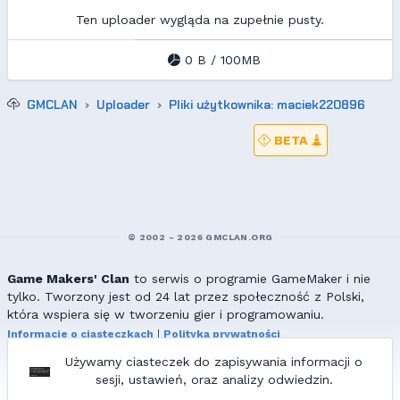
Ten uploader wygląda na zupełnie pusty.
0 B / 100MB
GMCLAN
Uploader
Pliki użytkownika: maciek220896
BETA
© 2002 - 2026 GMCLAN.ORG
Game Makers' Clan
to serwis o programie GameMaker i nie
tylko. Tworzony jest od 24 lat przez społeczność z Polski,
która wspiera się w tworzeniu gier i programowaniu.
Informacje o ciasteczkach
|
Polityka prywatności
|
Redakcja & kontakt
Używamy ciasteczek do zapisywania informacji o
Wszelkie prawa zastrzeżone. Kopiowanie materiałów bez zgody
sesji, ustawień, oraz analizy odwiedzin.
redakcji zabronione!