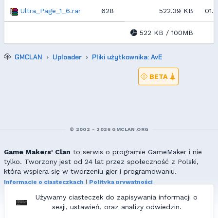
Ultra_Page_1_6.rar
628
522.39 KB
01.0
522 KB / 100MB
GMCLAN
Uploader
Pliki użytkownika: AvE
BETA
© 2002 - 2026 GMCLAN.ORG
Game Makers' Clan
to serwis o programie GameMaker i nie
tylko. Tworzony jest od 24 lat przez społeczność z Polski,
która wspiera się w tworzeniu gier i programowaniu.
Informacje o ciasteczkach
|
Polityka prywatności
|
Redakcja & kontakt
Używamy ciasteczek do zapisywania informacji o
Wszelkie prawa zastrzeżone. Kopiowanie materiałów bez zgody
sesji, ustawień, oraz analizy odwiedzin.
redakcji zabronione!