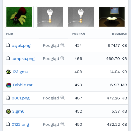
PLIK
POBRAŃ
ROZMIAR
pajak.png
Podgląd
424
974.17 KB
lampka.png
Podgląd
466
469.70 KB
123.gmk
408
14.04 KB
Tabble.rar
423
6.97 MB
0001.png
Podgląd
487
472.26 KB
2.gm6
452
5.37 KB
0122.png
Podgląd
450
432.22 KB