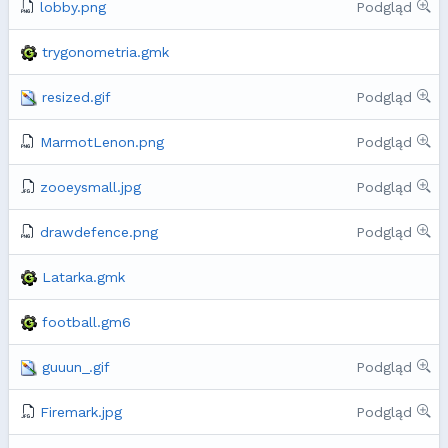
lobby.png
Podgląd
trygonometria.gmk
resized.gif
Podgląd
MarmotLenon.png
Podgląd
zooeysmall.jpg
Podgląd
drawdefence.png
Podgląd
Latarka.gmk
football.gm6
guuun_.gif
Podgląd
Firemark.jpg
Podgląd