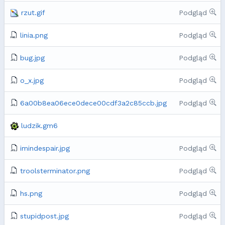
rzut.gif
Podgląd
linia.png
Podgląd
bug.jpg
Podgląd
o_x.jpg
Podgląd
6a00b8ea06ece0dece00cdf3a2c85ccb.jpg
Podgląd
ludzik.gm6
imindespair.jpg
Podgląd
troolsterminator.png
Podgląd
hs.png
Podgląd
stupidpost.jpg
Podgląd