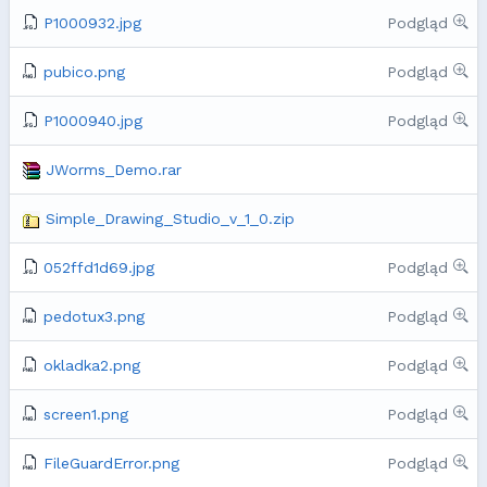
P1000932.jpg
Podgląd
pubico.png
Podgląd
P1000940.jpg
Podgląd
JWorms_Demo.rar
Simple_Drawing_Studio_v_1_0.zip
052ffd1d69.jpg
Podgląd
pedotux3.png
Podgląd
okladka2.png
Podgląd
screen1.png
Podgląd
FileGuardError.png
Podgląd