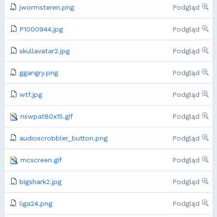
jwormsteren.png
Podgląd
P1000944.jpg
Podgląd
skullavatar2.jpg
Podgląd
ggangry.png
Podgląd
wtf.jpg
Podgląd
nswpat80x15.gif
Podgląd
audioscrobbler_button.png
Podgląd
mcscreen.gif
Podgląd
bigshark2.jpg
Podgląd
liga24.png
Podgląd