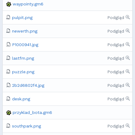
waypointy.gm6
pulpit.png
Podgląd
newerth.png
Podgląd
P1000941.jpg
Podgląd
lastfm.png
Podgląd
puzzle.png
Podgląd
2b2d6802f4.jpg
Podgląd
desk.png
Podgląd
przyklad_bota.gm6
southpark.png
Podgląd