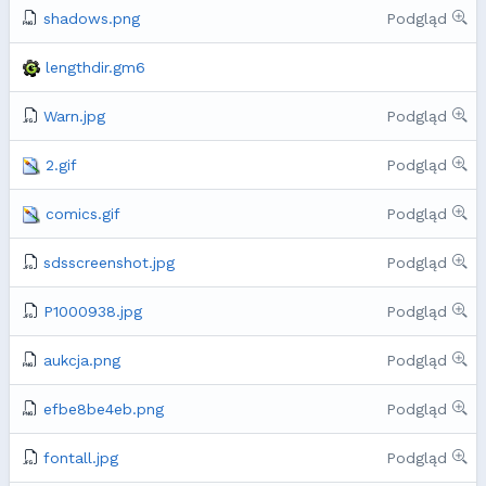
shadows.png
Podgląd
lengthdir.gm6
Warn.jpg
Podgląd
2.gif
Podgląd
comics.gif
Podgląd
sdsscreenshot.jpg
Podgląd
P1000938.jpg
Podgląd
aukcja.png
Podgląd
efbe8be4eb.png
Podgląd
fontall.jpg
Podgląd