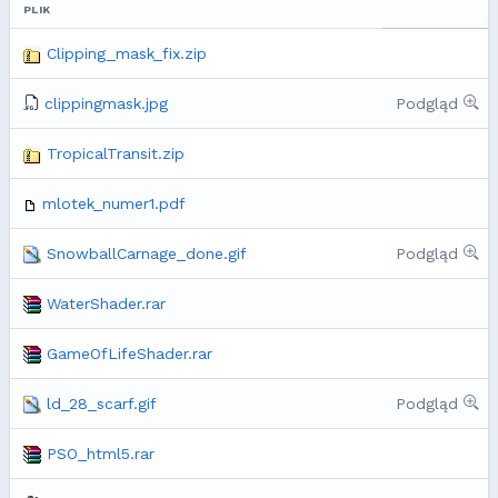
PLIK
Clipping_mask_fix.zip
clippingmask.jpg
Podgląd
TropicalTransit.zip
mlotek_numer1.pdf
SnowballCarnage_done.gif
Podgląd
WaterShader.rar
GameOfLifeShader.rar
ld_28_scarf.gif
Podgląd
PSO_html5.rar