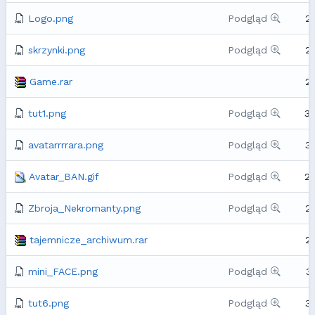
Logo.png
Podgląd
2
skrzynki.png
Podgląd
2
Game.rar
2
tut1.png
Podgląd
3
avatarrrrara.png
Podgląd
3
Avatar_BAN.gif
Podgląd
2
Zbroja_Nekromanty.png
Podgląd
2
tajemnicze_archiwum.rar
2
mini_FACE.png
Podgląd
3
tut6.png
Podgląd
3