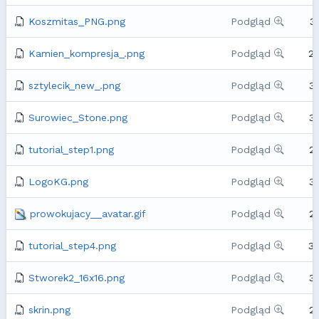
Koszmitas_PNG.png
Podgląd
3
Kamien_kompresja_.png
Podgląd
2
sztylecik_new_.png
Podgląd
3
Surowiec_Stone.png
Podgląd
3
tutorial_step1.png
Podgląd
2
LogoKG.png
Podgląd
3
prowokujacy__avatar.gif
Podgląd
2
tutorial_step4.png
Podgląd
3
Stworek2_16x16.png
Podgląd
3
skrin.png
Podgląd
2