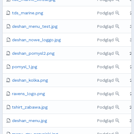
tds_marine.png
Podgląd
2
deshan_menu_test.jpg
Podgląd
3
deshan_nowe_loggo.jpg
Podgląd
3
deshan_pomysl2.png
Podgląd
2
pomysl_1.jpg
Podgląd
2
deshan_kolka.png
Podgląd
2
ravens_logo.png
Podgląd
2
tshirt_zabawa.jpg
Podgląd
2
deshan_menu.jpg
Podgląd
3
menu_gry_przyciski.jpg
Podgląd
3