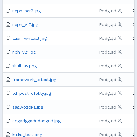
neph_scr2.jpg
Podgląd
2
neph_v17.jpg
Podgląd
3
alien_whaaat.jpg
Podgląd
2
nph_v21.jpg
Podgląd
3
skull_av.png
Podgląd
3
framework_ldtest.jpg
Podgląd
3
td_post_efekty.jpg
Podgląd
2
zagwozdka.jpg
Podgląd
2
adgadggadadadgad.jpg
Podgląd
3
kulka_test.png
Podgląd
3