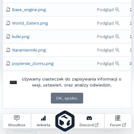
Base_engine.png
Podgląd
2
World_Eaters.png
Podgląd
2
kulki.png
Podgląd
2
Naramienniki.png
Podgląd
3
popiersie_zlomu.png
Podgląd
3
Symbol.png
Podgląd
3
Używamy ciasteczek do zapisywania informacji o
sesji, ustawień, oraz analizy odwiedzin.
Maczuga.png
Podgląd
3
OK, spoko.
wtf.jpg
Podgląd
2
tut3.png
Podgląd
3
Shoutbox
Ankieta
Discord
Forum
Wariacja.png
Podgląd
2