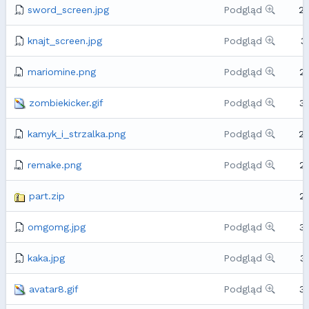
sword_screen.jpg
Podgląd
2
knajt_screen.jpg
Podgląd
3
mariomine.png
Podgląd
2
zombiekicker.gif
Podgląd
3
kamyk_i_strzalka.png
Podgląd
2
remake.png
Podgląd
2
part.zip
2
omgomg.jpg
Podgląd
3
kaka.jpg
Podgląd
3
avatar8.gif
Podgląd
3