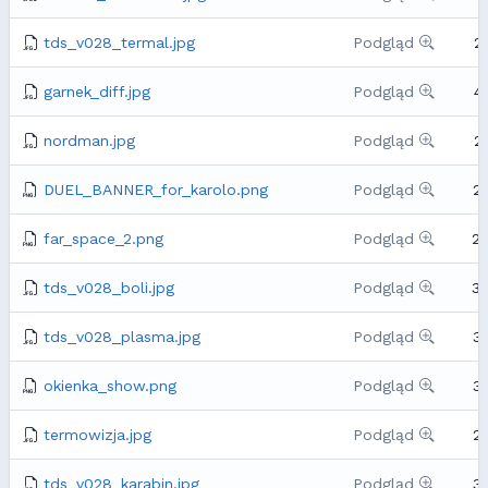
tds_v028_termal.jpg
Podgląd
2
garnek_diff.jpg
Podgląd
4
nordman.jpg
Podgląd
2
DUEL_BANNER_for_karolo.png
Podgląd
2
far_space_2.png
Podgląd
2
tds_v028_boli.jpg
Podgląd
3
tds_v028_plasma.jpg
Podgląd
3
okienka_show.png
Podgląd
3
termowizja.jpg
Podgląd
2
tds_v028_karabin.jpg
Podgląd
3