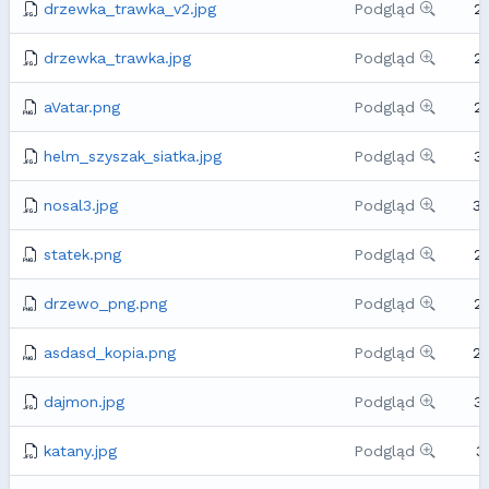
drzewka_trawka_v2.jpg
Podgląd
2
drzewka_trawka.jpg
Podgląd
2
aVatar.png
Podgląd
2
helm_szyszak_siatka.jpg
Podgląd
3
nosal3.jpg
Podgląd
3
statek.png
Podgląd
2
drzewo_png.png
Podgląd
2
asdasd_kopia.png
Podgląd
2
dajmon.jpg
Podgląd
3
katany.jpg
Podgląd
3