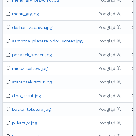
menu_gry.jpg
Podgląd
3
deshan_zabawa.jpg
Podgląd
3
samotna_planeta_2do1_screen.jpg
Podgląd
2
posazek_screen.jpg
Podgląd
2
miecz_celtow.jpg
Podgląd
3
stateczek_zrzut.jpg
Podgląd
2
dino_zrzut.jpg
Podgląd
2
buzka_tekstura.jpg
Podgląd
2
pilkarzyk.jpg
Podgląd
3