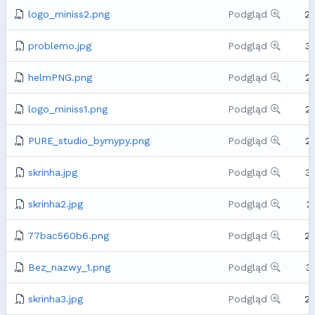
logo_miniss2.png
Podgląd
2
problemo.jpg
Podgląd
3
helmPNG.png
Podgląd
2
logo_miniss1.png
Podgląd
2
PURE_studio_bymypy.png
Podgląd
2
skrinha.jpg
Podgląd
3
skrinha2.jpg
Podgląd
2
77bac560b6.png
Podgląd
2
Bez_nazwy_1.png
Podgląd
3
skrinha3.jpg
Podgląd
2