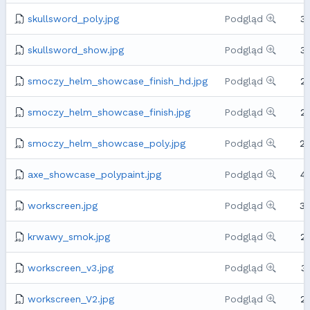
skullsword_poly.jpg
Podgląd
3
skullsword_show.jpg
Podgląd
3
smoczy_helm_showcase_finish_hd.jpg
Podgląd
2
smoczy_helm_showcase_finish.jpg
Podgląd
2
smoczy_helm_showcase_poly.jpg
Podgląd
2
axe_showcase_polypaint.jpg
Podgląd
4
workscreen.jpg
Podgląd
3
krwawy_smok.jpg
Podgląd
2
workscreen_v3.jpg
Podgląd
3
workscreen_V2.jpg
Podgląd
2