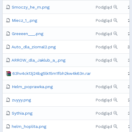
Smoczy_he_m.png
Podgląd
2
Miecz_1_.png
Podgląd
2
Greeeen___.png
Podgląd
2
Auto_dla_ziomal2.png
Podgląd
3
ARROW_dla_Jaklub_a_.png
Podgląd
3
63hv4ck13j24bg5lk15m1fbh2kw4k63n.rar
2
Helm_poprawka.png
Podgląd
3
zuyyy.png
Podgląd
2
Sythia.png
Podgląd
3
helm_hoplita.png
Podgląd
2