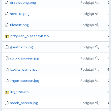
drzewopng.png
Podgląd
2
hero1111.png
Podgląd
3
tilesett.png
Podgląd
2
przyklad_plaszczyk.zip
2
greathelm.jpg
Podgląd
2
swordzscreen.jpg
Podgląd
4
klockz_game.jpg
Podgląd
4
irrgamescreen.jpg
Podgląd
3
irrgame.zip
2
mech_screen.jpg
Podgląd
4