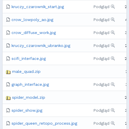
kruczy_czarownik_start.jpg
Podgląd
2
crow_lowpoly_ao.jpg
Podgląd
4
crow_diffuse_work.jpg
Podgląd
3
kruczy_czarownik_ubranko.jpg
Podgląd
2
scifi_interface.jpg
Podgląd
2
male_quad.zip
2
graph_interface.jpg
Podgląd
3
spider_model.zip
2
spider_show.jpg
Podgląd
3
spider_queen_retopo_process.jpg
Podgląd
2