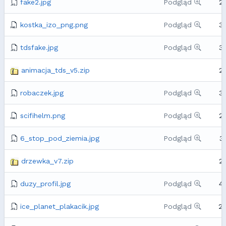
fake2.jpg
Podgląd
2
kostka_izo_png.png
Podgląd
3
tdsfake.jpg
Podgląd
3
animacja_tds_v5.zip
2
robaczek.jpg
Podgląd
3
scifihelm.png
Podgląd
2
6_stop_pod_ziemia.jpg
Podgląd
3
drzewka_v7.zip
2
duzy_profil.jpg
Podgląd
4
ice_planet_plakacik.jpg
Podgląd
2