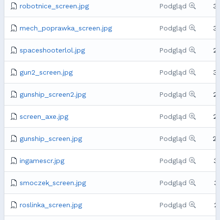
robotnice_screen.jpg
Podgląd
3
mech_poprawka_screen.jpg
Podgląd
3
spaceshooterlol.jpg
Podgląd
2
gun2_screen.jpg
Podgląd
3
gunship_screen2.jpg
Podgląd
2
screen_axe.jpg
Podgląd
2
gunship_screen.jpg
Podgląd
2
ingamescr.jpg
Podgląd
3
smoczek_screen.jpg
Podgląd
3
roslinka_screen.jpg
Podgląd
2