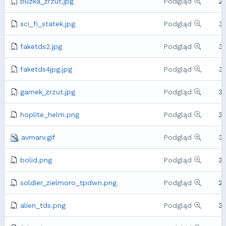
buzka_zrzut.jpg
Podgląd
2
sci_fi_statek.jpg
Podgląd
3
faketds2.jpg
Podgląd
3
faketds4jpg.jpg
Podgląd
3
garnek_zrzut.jpg
Podgląd
3
hoplite_helm.png
Podgląd
3
avmarv.gif
Podgląd
3
bolid.png
Podgląd
3
soldier_zielmoro_tpdwn.png
Podgląd
2
alien_tds.png
Podgląd
3