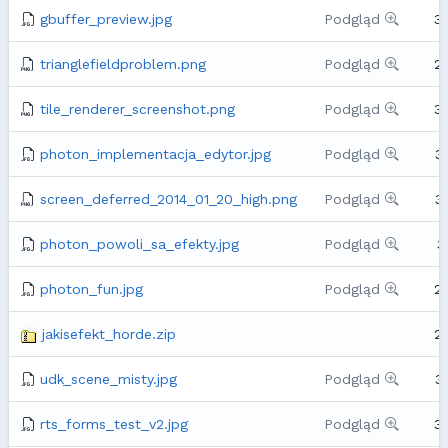
gbuffer_preview.jpg
Podgląd
3
trianglefieldproblem.png
Podgląd
2
tile_renderer_screenshot.png
Podgląd
3
photon_implementacja_edytor.jpg
Podgląd
3
screen_deferred_2014_01_20_high.png
Podgląd
3
photon_powoli_sa_efekty.jpg
Podgląd
3
photon_fun.jpg
Podgląd
2
jakisefekt_horde.zip
2
udk_scene_misty.jpg
Podgląd
3
rts_forms_test_v2.jpg
Podgląd
3