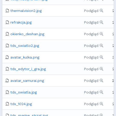
thermalvision2.jpg
Podgląd
2
refrakcja.jpg
Podgląd
2
okienko_deshan.jpg
Podgląd
2
tds_swiatlo2.jpg
Podgląd
2
avatar_kulka.png
Podgląd
3
tds_edytor_i_gra.jpg
Podgląd
2
avatar_samurai.png
Podgląd
2
tds_swiatla.jpg
Podgląd
2
tds_1024.jpg
Podgląd
2
tds_marine_strzal.jpg
Podgląd
3