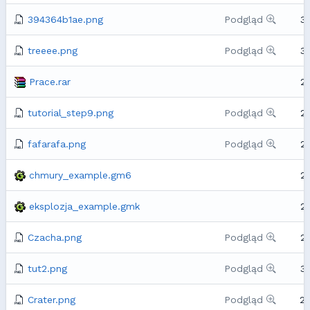
394364b1ae.png
Podgląd
3
treeee.png
Podgląd
3
Prace.rar
2
tutorial_step9.png
Podgląd
2
fafarafa.png
Podgląd
2
chmury_example.gm6
2
eksplozja_example.gmk
2
Czacha.png
Podgląd
2
tut2.png
Podgląd
3
Crater.png
Podgląd
2