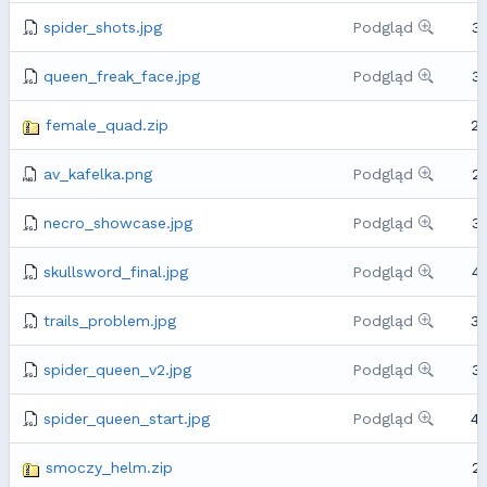
spider_shots.jpg
Podgląd
3
queen_freak_face.jpg
Podgląd
3
female_quad.zip
2
av_kafelka.png
Podgląd
2
necro_showcase.jpg
Podgląd
3
skullsword_final.jpg
Podgląd
4
trails_problem.jpg
Podgląd
3
spider_queen_v2.jpg
Podgląd
3
spider_queen_start.jpg
Podgląd
4
smoczy_helm.zip
2