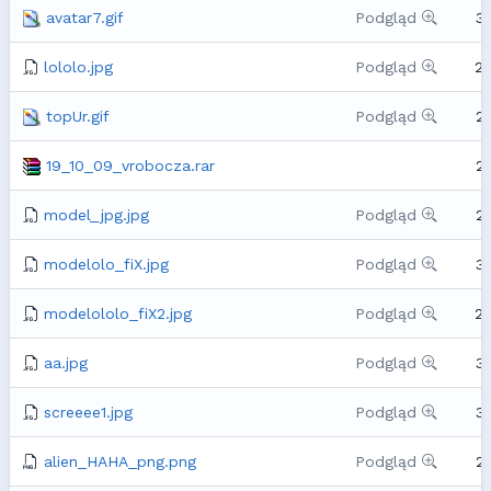
avatar7.gif
Podgląd
3
lololo.jpg
Podgląd
2
topUr.gif
Podgląd
2
19_10_09_vrobocza.rar
2
model_jpg.jpg
Podgląd
2
modelolo_fiX.jpg
Podgląd
3
modelololo_fiX2.jpg
Podgląd
2
aa.jpg
Podgląd
3
screeee1.jpg
Podgląd
3
alien_HAHA_png.png
Podgląd
2