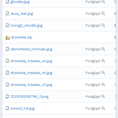
glowka.jpg
Podgląd
2
duzy_kat.jpg
Podgląd
3
mozg2_model.jpg
Podgląd
2
drzewka.zip
2
demohead_normals.jpg
Podgląd
3
drzewka_trawka_v4.jpg
Podgląd
3
drzewka_trawka_v5.jpg
Podgląd
2
drzewka_trawka_v3.jpg
Podgląd
3
1221235309795_f.png
Podgląd
2
sword_hd.jpg
Podgląd
3