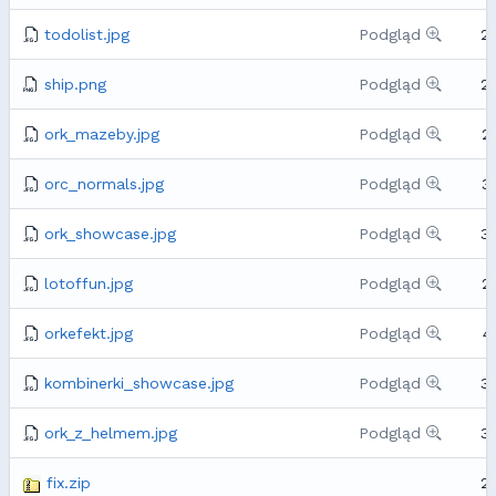
todolist.jpg
Podgląd
2
ship.png
Podgląd
2
ork_mazeby.jpg
Podgląd
2
orc_normals.jpg
Podgląd
3
ork_showcase.jpg
Podgląd
3
lotoffun.jpg
Podgląd
2
orkefekt.jpg
Podgląd
4
kombinerki_showcase.jpg
Podgląd
3
ork_z_helmem.jpg
Podgląd
3
fix.zip
2