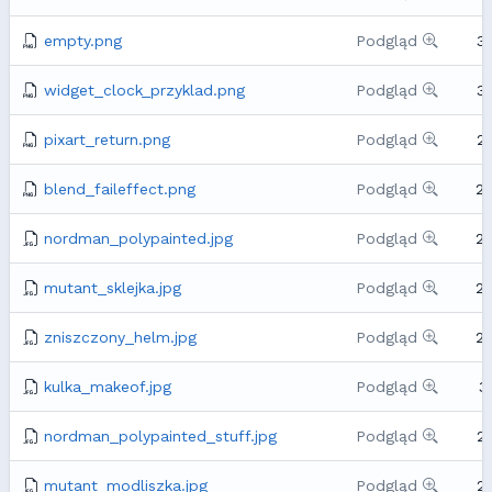
empty.png
Podgląd
3
widget_clock_przyklad.png
Podgląd
3
pixart_return.png
Podgląd
2
blend_faileffect.png
Podgląd
2
nordman_polypainted.jpg
Podgląd
2
mutant_sklejka.jpg
Podgląd
2
zniszczony_helm.jpg
Podgląd
2
kulka_makeof.jpg
Podgląd
3
nordman_polypainted_stuff.jpg
Podgląd
2
mutant_modliszka.jpg
Podgląd
2