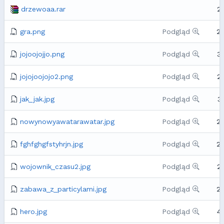
drzewoaa.rar
2
gra.png
Podgląd
2
jojoojojjo.png
Podgląd
3
jojojoojojo2.png
Podgląd
2
jak_jak.jpg
Podgląd
3
nowynowyawatarawatar.jpg
Podgląd
2
fghfghgfstyhrjn.jpg
Podgląd
2
wojownik_czasu2.jpg
Podgląd
2
zabawa_z_particylami.jpg
Podgląd
2
hero.jpg
Podgląd
4