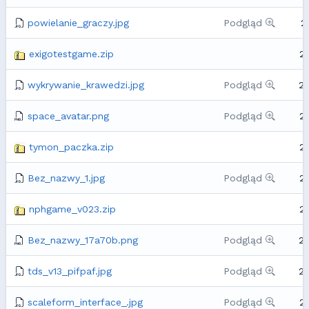
powielanie_graczy.jpg
Podgląd
2
exigotestgame.zip
2
wykrywanie_krawedzi.jpg
Podgląd
2
space_avatar.png
Podgląd
2
tymon_paczka.zip
2
Bez_nazwy_1.jpg
Podgląd
2
nphgame_v023.zip
2
Bez_nazwy_17a70b.png
Podgląd
2
tds_v13_pifpaf.jpg
Podgląd
2
scaleform_interface_.jpg
Podgląd
2