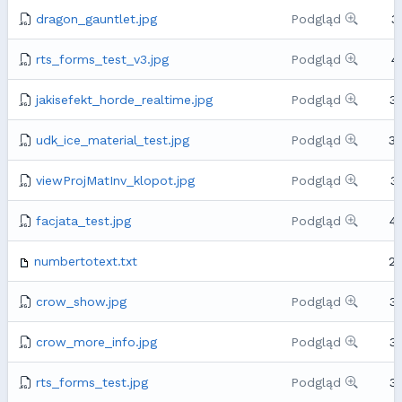
dragon_gauntlet.jpg
Podgląd
3
rts_forms_test_v3.jpg
Podgląd
4
jakisefekt_horde_realtime.jpg
Podgląd
3
udk_ice_material_test.jpg
Podgląd
3
viewProjMatInv_klopot.jpg
Podgląd
3
facjata_test.jpg
Podgląd
4
numbertotext.txt
2
crow_show.jpg
Podgląd
3
crow_more_info.jpg
Podgląd
3
rts_forms_test.jpg
Podgląd
3