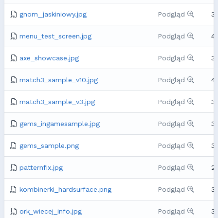
gnom_jaskiniowy.jpg
Podgląd
3
menu_test_screen.jpg
Podgląd
4
axe_showcase.jpg
Podgląd
3
match3_sample_v10.jpg
Podgląd
4
match3_sample_v3.jpg
Podgląd
3
gems_ingamesample.jpg
Podgląd
3
gems_sample.png
Podgląd
3
patternfix.jpg
Podgląd
2
kombinerki_hardsurface.png
Podgląd
3
ork_wiecej_info.jpg
Podgląd
3