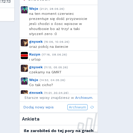
:12:13
Wojo
(21:21, 28.06.26)
na ten moment czerwiec
prezentuje się dość przyzwoicie
jesli chodzi o ilosc wpisow w
shoutboxie bo aż trzy! a taki
styczeń zero :0
gnysek
(15:06, 10.06.26)
oraz pokój na świecie
Kuzyn
(17:16, 08.06.26)
i urlop
gnysek
(11:13, 05.05.26)
czekamy na GMRT
Wojo
(14:53, 04.05.26)
Co tak cicho?
gnysek
(11:01, 30.04.26)
Starsze wpisy znajdziesz w
Grill panie, grill.
Archiwum
.
Wojo
(14:18, 29.04.26)
Dodaj nowy wpis
Archiwum
Jak planujecie spędzić najbliższą
majówkę?
Ankieta
Wojo
(13:15, 13.03.26)
Ja zainstalowałem sobie Linux mint
Ile zarobiłeś do tej pory na grach