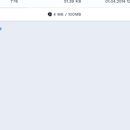
776
51.39 KB
01.04.2014 12
4 MB / 100MB
i