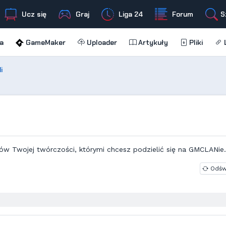
Ucz się
Graj
Liga 24
Forum
S
a
GameMaker
Uploader
Artykuły
Pliki
L
i
ów Twojej twórczości, którymi chcesz podzielić się na GMCLANie.
Odśw