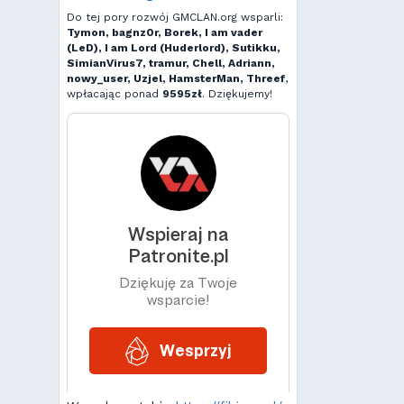
Do tej pory rozwój GMCLAN.org wsparli:
Tymon, bagnz0r, Borek, I am vader
(LeD), I am Lord (Huderlord), Sutikku,
SimianVirus7, tramur, Chell, Adriann,
nowy_user, Uzjel, HamsterMan, Threef
,
wpłacając ponad
9595zł
. Dziękujemy!