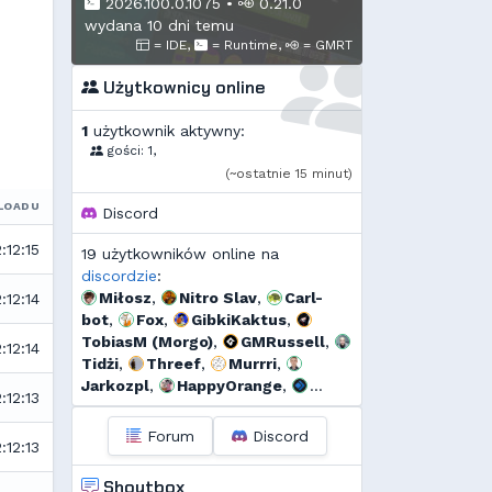
2026.100.0.1075
•
0.21.0
wydana 10 dni temu
= IDE,
= Runtime,
= GMRT
Użytkownicy online
1
użytkownik aktywny:
gości: 1,
(~ostatnie 15 minut)
LOADU
Discord
:12:15
19 użytkowników online na
discordzie
:
Miłosz
,
Nitro Slav
,
Carl-
:12:14
bot
,
Fox
,
GibkiKaktus
,
TobiasM (Morgo)
,
GMRussell
,
:12:14
Tidżi
,
Threef
,
Murrri
,
Jarkozpl
,
HappyOrange
,
:12:13
Dyno
,
szmalu
,
Ulti
,
bagno
,
l...
,
Cebul
,
Add92
Forum
Discord
:12:13
Shoutbox