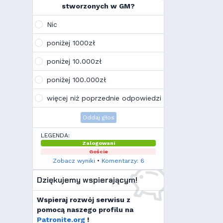
na swoim laptopie
stworzonych w GM?
Wojo
(10:21, 12.02.26)
Tak, po zmianach gmclan przeżywa
Nic
drugą młodość. Najnowsze trendy
wskazują, że ten rok będzie rokiem
poniżej 1000zł
Linuxa, rokiem odejścia od
Facebooka i rokiem odejścia od
poniżej 10.000zł
discorda na rzecz forów
internetowych
poniżej 100.000zł
Kamilek
(21:57, 08.12.25)
K
Ale klimat tu znowu wrócić!
więcej niż poprzednie odpowiedzi
Oddaj głos
LEGENDA:
Zalogowani
Goście
Zobacz wyniki
•
Komentarzy: 6
Dziękujemy wspierającym!
Wspieraj rozwój serwisu z
pomocą naszego profilu na
Patronite.org
!