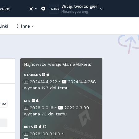
Witaj, twórco gier!
zukaj
~GOŚĆ
Niezalogowany
inki
Inne
Najnowsze wersje GameMakera:
STABILNA
2024.14.4.222 •
2024.14.4.268
wydana 127 dni temu
LTS
ież
2026.0.0.16 •
2022.0.3.99
wydana 73 dni temu
BETA
2026.100.0.1110 •