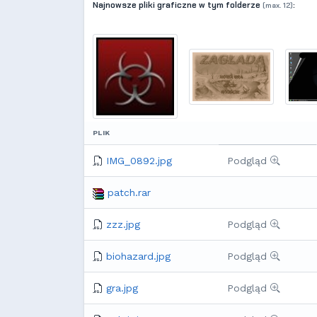
Najnowsze pliki graficzne w tym folderze
:
(max. 12)
PLIK
IMG_0892.jpg
Podgląd
patch.rar
zzz.jpg
Podgląd
biohazard.jpg
Podgląd
gra.jpg
Podgląd