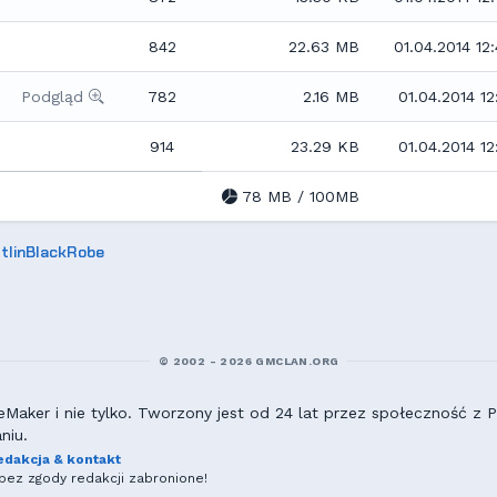
842
22.63 MB
01.04.2014 12
Podgląd
782
2.16 MB
01.04.2014 12
914
23.29 KB
01.04.2014 12
78 MB / 100MB
stlinBlackRobe
© 2002 - 2026 GMCLAN.ORG
aker i nie tylko. Tworzony jest od 24 lat przez społeczność z Po
niu.
edakcja & kontakt
ez zgody redakcji zabronione!