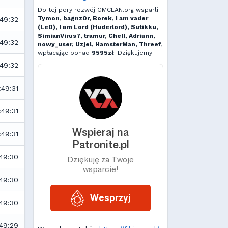
Do tej pory rozwój GMCLAN.org wsparli:
Tymon, bagnz0r, Borek, I am vader
:49:32
(LeD), I am Lord (Huderlord), Sutikku,
SimianVirus7, tramur, Chell, Adriann,
:49:32
nowy_user, Uzjel, HamsterMan, Threef
,
wpłacając ponad
9595zł
. Dziękujemy!
:49:32
:49:31
:49:31
:49:31
:49:30
:49:30
:49:30
:49:29