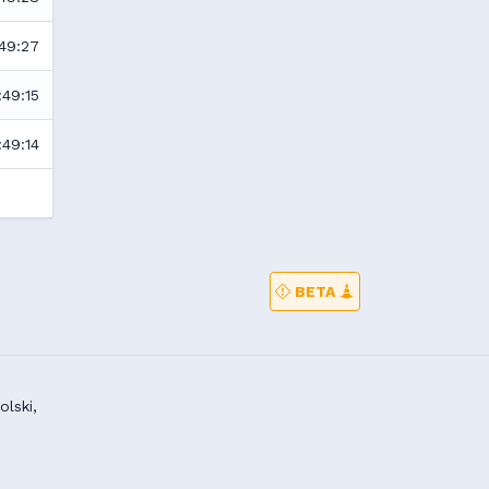
:49:27
:49:15
:49:14
BETA
lski,