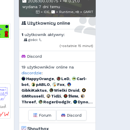
2026.100.0.1075
•
0.21.0
wydana 7 dni temu
= IDE,
= Runtime,
= GMRT
Użytkownicy online
1
użytkownik aktywny:
gości: 1,
(~ostatnie 15 minut)
Discord
19 użytkowników online na
discordzie
:
HappyOrange
,
LeD
,
Carl-
bot
,
pABLO
,
Fox
,
GibkiKaktus
,
Wielki Druid
,
GMRussell
,
Tidżi
,
𝕯𝖎𝖆𝖓𝖆
,
Threef
,
RogerDodg3r
,
Dyno
,
szmalu
,
Korodzik
,
bagno
,
Arrekin
,
Krzysiek1250
,
Forum
Discord
xVANiLL
Shoutbox