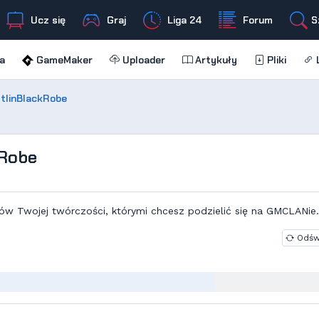
Ucz się
Graj
Liga 24
Forum
S
a
GameMaker
Uploader
Artykuły
Pliki
L
stlinBlackRobe
kRobe
ów Twojej twórczości, którymi chcesz podzielić się na GMCLANie.
Odśw