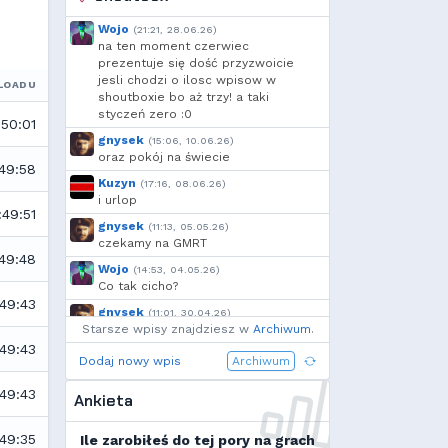
Wojo
(21:21, 28.06.26)
na ten moment czerwiec
prezentuje się dość przyzwoicie
jesli chodzi o ilosc wpisow w
LOADU
shoutboxie bo aż trzy! a taki
styczeń zero :0
:50:01
gnysek
(15:06, 10.06.26)
oraz pokój na świecie
:49:58
Kuzyn
(17:16, 08.06.26)
i urlop
:49:51
gnysek
(11:13, 05.05.26)
czekamy na GMRT
:49:48
Wojo
(14:53, 04.05.26)
Co tak cicho?
:49:43
gnysek
(11:01, 30.04.26)
Starsze wpisy znajdziesz w
Grill panie, grill.
Archiwum
.
:49:43
Wojo
(14:18, 29.04.26)
Dodaj nowy wpis
Archiwum
Jak planujecie spędzić najbliższą
majówkę?
:49:43
Ankieta
Wojo
(13:15, 13.03.26)
Ja zainstalowałem sobie Linux mint
:49:35
Ile zarobiłeś do tej pory na grach