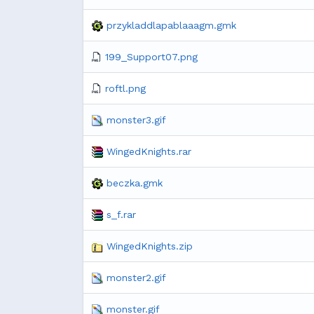
przykladdlapablaaagm.gmk
199_Support07.png
roftl.png
monster3.gif
WingedKnights.rar
beczka.gmk
s_f.rar
WingedKnights.zip
monster2.gif
monster.gif