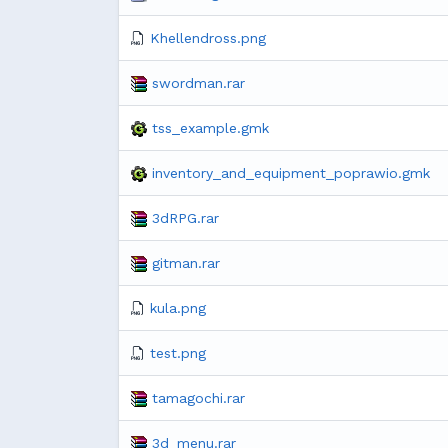
Khellendross.png
swordman.rar
tss_example.gmk
inventory_and_equipment_poprawio.gmk
3dRPG.rar
gitman.rar
kula.png
test.png
tamagochi.rar
3d_menu.rar