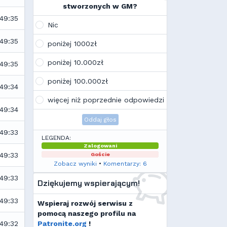
na swoim laptopie
stworzonych w GM?
Wojo
(10:21, 12.02.26)
:49:35
Tak, po zmianach gmclan przeżywa
Nic
drugą młodość. Najnowsze trendy
wskazują, że ten rok będzie rokiem
:49:35
poniżej 1000zł
Linuxa, rokiem odejścia od
Facebooka i rokiem odejścia od
poniżej 10.000zł
:49:35
discorda na rzecz forów
internetowych
poniżej 100.000zł
:49:34
Kamilek
(21:57, 08.12.25)
K
Ale klimat tu znowu wrócić!
więcej niż poprzednie odpowiedzi
:49:34
Oddaj głos
:49:33
LEGENDA:
Zalogowani
Goście
:49:33
Zobacz wyniki
•
Komentarzy: 6
:49:33
Dziękujemy wspierającym!
:49:33
Wspieraj rozwój serwisu z
pomocą naszego profilu na
:49:32
Patronite.org
!