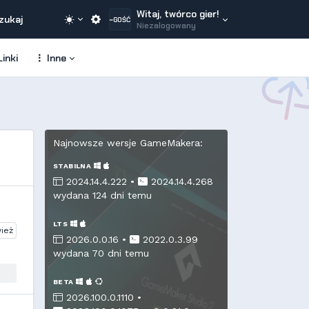
Witaj, twórco gier!
zukaj
~GOŚĆ
Niezalogowany
inki
Inne
Najnowsze wersje GameMakera:
STABILNA
2024.14.4.222 •
2024.14.4.268
wydana 124 dni temu
LTS
ież
2026.0.0.16 •
2022.0.3.99
wydana 70 dni temu
BETA
2026.100.0.1110 •