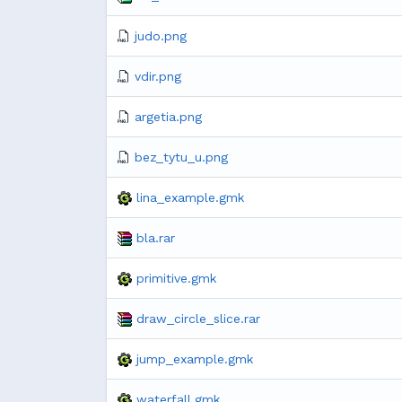
judo.png
vdir.png
argetia.png
bez_tytu_u.png
lina_example.gmk
bla.rar
primitive.gmk
draw_circle_slice.rar
jump_example.gmk
waterfall.gmk