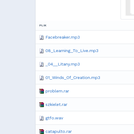
PLIK
Facebreaker.mp3
08_Learning_To_Live.mp3
_04__Litany.mp3
01_Winds_Of_Creation.mp3
problem.rar
szkielet.rar
gtfo.wav
catapulto.rar