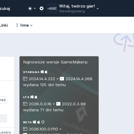
Witaj, twórco gier!
zukaj
~GOŚĆ
Niezalogowany
inki
Inne
Najnowsze wersje GameMakera:
STABILNA
2024.14.4.222 •
2024.14.4.268
wydana 125 dni temu
LTS
ież
2026.0.0.16 •
2022.0.3.99
wydana 71 dni temu
BETA
2026.100.0.1110 •
LOADU