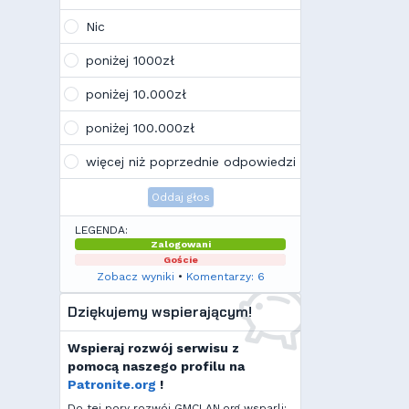
Wojo
(10:21, 12.02.26)
Tak, po zmianach gmclan przeżywa
Nic
drugą młodość. Najnowsze trendy
wskazują, że ten rok będzie rokiem
poniżej 1000zł
Linuxa, rokiem odejścia od
Facebooka i rokiem odejścia od
poniżej 10.000zł
discorda na rzecz forów
internetowych
poniżej 100.000zł
Kamilek
(21:57, 08.12.25)
K
Ale klimat tu znowu wrócić!
więcej niż poprzednie odpowiedzi
Oddaj głos
LEGENDA:
Zalogowani
Goście
Zobacz wyniki
•
Komentarzy: 6
Dziękujemy wspierającym!
Wspieraj rozwój serwisu z
pomocą naszego profilu na
Patronite.org
!
Do tej pory rozwój GMCLAN.org wsparli: