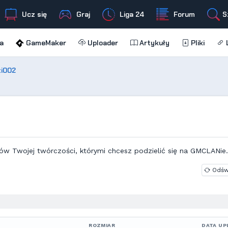
Ucz się
Graj
Liga 24
Forum
S
a
GameMaker
Uploader
Artykuły
Pliki
L
ti002
ów Twojej twórczości, którymi chcesz podzielić się na GMCLANie.
Odśw
ROZMIAR
DATA UP