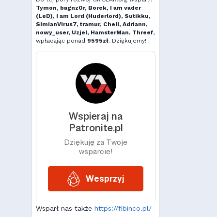
Tymon, bagnz0r, Borek, I am vader
(LeD), I am Lord (Huderlord), Sutikku,
SimianVirus7, tramur, Chell, Adriann,
nowy_user, Uzjel, HamsterMan, Threef
,
wpłacając ponad
9595zł
. Dziękujemy!
Wsparł nas także
https://fibinco.pl/