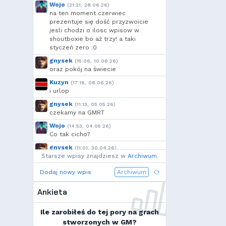
Marco
,
Ulti
,
Kandif
,
bagno
,
Wojo
(21:21, 28.06.26)
Arrekin
,
Mtax
,
g...
,
na ten moment czerwiec
GreenClover
,
szynka
,
Cebul
,
prezentuje się dość przyzwoicie
jesli chodzi o ilosc wpisow w
moeglich
,
Add92
,
h...
,
shoutboxie bo aż trzy! a taki
Shockah
styczeń zero :0
gnysek
(15:06, 10.06.26)
oraz pokój na świecie
Kuzyn
(17:16, 08.06.26)
i urlop
gnysek
(11:13, 05.05.26)
czekamy na GMRT
Wojo
(14:53, 04.05.26)
Co tak cicho?
gnysek
(11:01, 30.04.26)
Starsze wpisy znajdziesz w
Grill panie, grill.
Archiwum
.
Wojo
(14:18, 29.04.26)
Dodaj nowy wpis
Archiwum
Jak planujecie spędzić najbliższą
majówkę?
Ankieta
Wojo
(13:15, 13.03.26)
Ja zainstalowałem sobie Linux mint
Ile zarobiłeś do tej pory na grach
na swoim laptopie
stworzonych w GM?