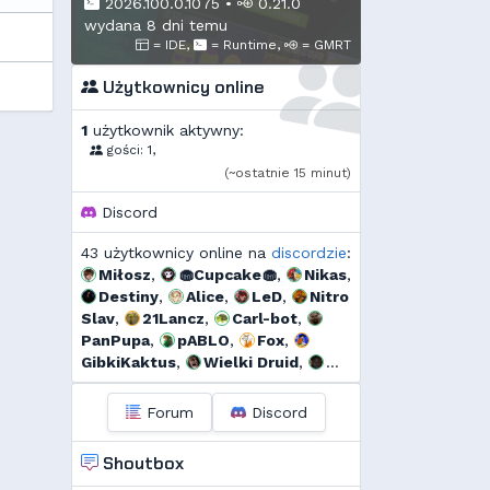
2026.100.0.1075
•
0.21.0
wydana 8 dni temu
= IDE,
= Runtime,
= GMRT
Użytkownicy online
1
użytkownik aktywny:
gości: 1,
(~ostatnie 15 minut)
Discord
43 użytkownicy online na
discordzie
:
Miłosz
,
🧁Cupcake🧁
,
Nikas
,
Destiny
,
Alice
,
LeD
,
Nitro
Slav
,
21Lancz
,
Carl-bot
,
PanPupa
,
pABLO
,
Fox
,
GibkiKaktus
,
Wielki Druid
,
Notalostshiter
,
GMRussell
,
Tidżi
,
fervi
,
Threef
,
Uzjel
,
Forum
Discord
s...
,
Murrri
,
yazaa
,
Dyno
,
🆅🅸🆃🅾74🅼
,
Deusald
,
Shoutbox
szmalu
,
Korodzik
,
sgames
,