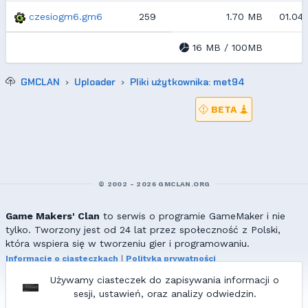
czesiogm6.gm6
259
1.70 MB
01.04.
16 MB / 100MB
GMCLAN
Uploader
Pliki użytkownika: met94
BETA
© 2002 - 2026 GMCLAN.ORG
Game Makers' Clan
to serwis o programie GameMaker i nie
tylko. Tworzony jest od 24 lat przez społeczność z Polski,
która wspiera się w tworzeniu gier i programowaniu.
Informacje o ciasteczkach
|
Polityka prywatności
|
Redakcja & kontakt
Używamy ciasteczek do zapisywania informacji o
Wszelkie prawa zastrzeżone. Kopiowanie materiałów bez zgody
sesji, ustawień, oraz analizy odwiedzin.
redakcji zabronione!