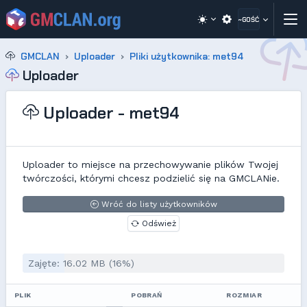
~GOŚĆ
GMCLAN
Uploader
Pliki użytkownika: met94
Uploader
Uploader - met94
Uploader to miejsce na przechowywanie plików Twojej
twórczości, którymi chcesz podzielić się na GMCLANie.
Wróć do listy użytkowników
Odśwież
Zajęte: 16.02 MB (16%)
PLIK
POBRAŃ
ROZMIAR
D