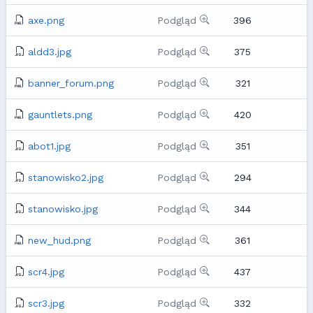
axe.png
Podgląd
396
aldd3.jpg
Podgląd
375
banner_forum.png
Podgląd
321
gauntlets.png
Podgląd
420
abot1.jpg
Podgląd
351
stanowisko2.jpg
Podgląd
294
stanowisko.jpg
Podgląd
344
new_hud.png
Podgląd
361
scr4.jpg
Podgląd
437
scr3.jpg
Podgląd
332