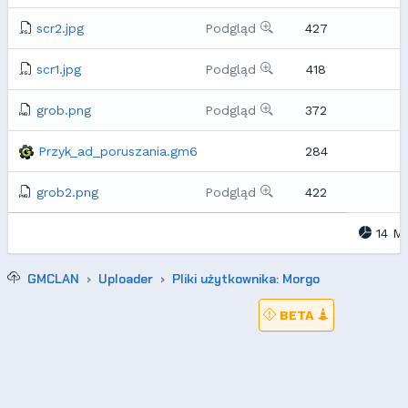
scr2.jpg
Podgląd
427
scr1.jpg
Podgląd
418
grob.png
Podgląd
372
Przyk_ad_poruszania.gm6
284
grob2.png
Podgląd
422
14 M
GMCLAN
Uploader
Pliki użytkownika: Morgo
BETA