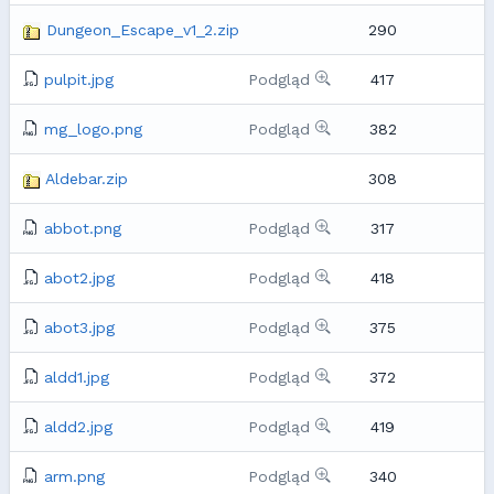
Dungeon_Escape_v1_2.zip
290
pulpit.jpg
Podgląd
417
mg_logo.png
Podgląd
382
Aldebar.zip
308
abbot.png
Podgląd
317
abot2.jpg
Podgląd
418
abot3.jpg
Podgląd
375
aldd1.jpg
Podgląd
372
aldd2.jpg
Podgląd
419
arm.png
Podgląd
340