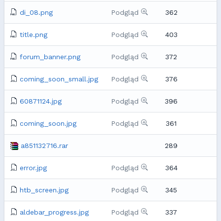
di_08.png
Podgląd
362
title.png
Podgląd
403
forum_banner.png
Podgląd
372
coming_soon_small.jpg
Podgląd
376
60871124.jpg
Podgląd
396
coming_soon.jpg
Podgląd
361
a851132716.rar
289
error.jpg
Podgląd
364
htb_screen.jpg
Podgląd
345
aldebar_progress.jpg
Podgląd
337