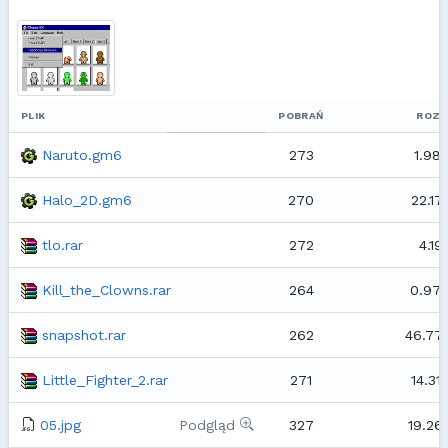
PLIK
POBRAŃ
ROZM
Naruto.gm6
273
1.98
Halo_2D.gm6
270
22.17
tlo.rar
272
4.19
Kill_the_Clowns.rar
264
0.97
snapshot.rar
262
46.77
Little_Fighter_2.rar
271
14.31
05.jpg
Podgląd
327
19.26