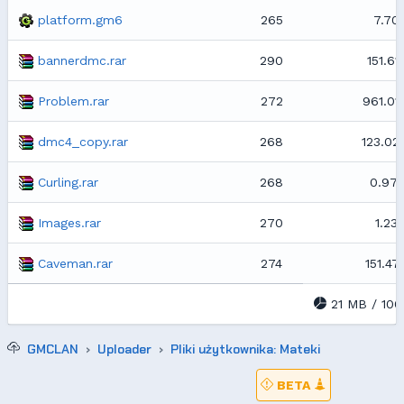
platform.gm6
265
7.70
bannerdmc.rar
290
151.61
Problem.rar
272
961.01
dmc4_copy.rar
268
123.02
Curling.rar
268
0.97
Images.rar
270
1.23
Caveman.rar
274
151.47
21 MB / 10
GMCLAN
Uploader
Pliki użytkownika: Mateki
BETA