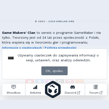
© 2002 - 2026 GMCLAN.ORG
Game Makers' Clan
to serwis o programie GameMaker i nie
tylko. Tworzony jest od 24 lat przez społeczność z Polski,
która wspiera się w tworzeniu gier i programowaniu.
Informacje o ciasteczkach
|
Polityka prywatności
|
Redakcja & kontakt
Używamy ciasteczek do zapisywania informacji o
Wszelkie prawa zastrzeżone. Kopiowanie materiałów bez zgody
sesji, ustawień, oraz analizy odwiedzin.
redakcji zabronione!
© 2002-2017 Ranmus, © 2017-2026
{=|=} fable_inside();
OK, spoko.
ZNAJDZIESZ NAS TAKŻE NA:
Zapytań do bazy:
19
• Czas generowania:
1.01
s.
Shoutbox
Ankieta
Discord
Forum