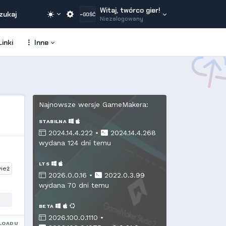
Witaj, twórco gier!
zukaj
~GOŚĆ
Niezalogowany
inki
Inne
Najnowsze wersje GameMakera:
STABILNA
2024.14.4.222 •
2024.14.4.268
wydana 124 dni temu
LTS
ież
2026.0.0.16 •
2022.0.3.99
wydana 70 dni temu
BETA
2026.100.0.1110 •
LOADU