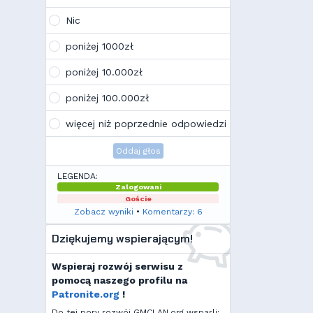
Wojo
(10:21, 12.02.26)
Tak, po zmianach gmclan przeżywa
Nic
drugą młodość. Najnowsze trendy
wskazują, że ten rok będzie rokiem
poniżej 1000zł
Linuxa, rokiem odejścia od
Facebooka i rokiem odejścia od
poniżej 10.000zł
discorda na rzecz forów
internetowych
poniżej 100.000zł
Kamilek
(21:57, 08.12.25)
K
Ale klimat tu znowu wrócić!
więcej niż poprzednie odpowiedzi
Oddaj głos
LEGENDA:
Zalogowani
Goście
Zobacz wyniki
•
Komentarzy: 6
Dziękujemy wspierającym!
Wspieraj rozwój serwisu z
pomocą naszego profilu na
Patronite.org
!
Do tej pory rozwój GMCLAN.org wsparli: