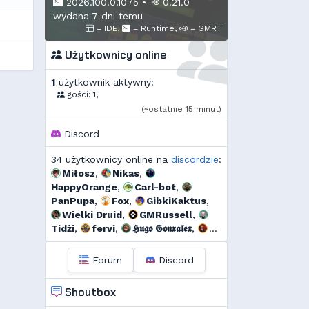
2026.100.0.1075
•
0.21.0
wydana 7 dni temu
= IDE,
= Runtime,
= GMRT
Użytkownicy online
1
użytkownik aktywny:
gości: 1,
(~ostatnie 15 minut)
Discord
34 użytkownicy online na
discordzie
:
Miłosz
,
Nikas
,
HappyOrange
,
Carl-bot
,
PanPupa
,
Fox
,
GibkiKaktus
,
Wielki Druid
,
GMRussell
,
Tidżi
,
fervi
,
𝕳𝖚𝖌𝖔 𝕲𝖔𝖓𝖝𝖆𝖑𝖊𝖝
,
𝕯𝖎𝖆𝖓𝖆
,
Kalor
,
Threef
,
RogerDodg3r
,
Uzjel
,
s...
,
Forum
Discord
Pako
,
Dyno
,
🆅🅸🆃🅾74🅼
,
szmalu
,
Korodzik
,
sgames
,
Shoutbox
Ulti
,
bagno
,
Mtax
,
g...
,