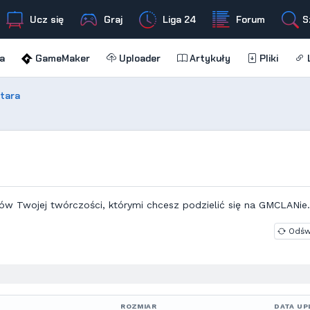
Ucz się
Graj
Liga 24
Forum
S
a
GameMaker
Uploader
Artykuły
Pliki
L
stara
ów Twojej twórczości, którymi chcesz podzielić się na GMCLANie.
Odśw
ROZMIAR
DATA UP