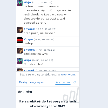
Voytec
,
Cebul
,
Borek
,
Wojo
(21:21, 28.06.26)
moeglich
,
Add92
,
Shockah
na ten moment czerwiec
prezentuje się dość przyzwoicie
jesli chodzi o ilosc wpisow w
shoutboxie bo aż trzy! a taki
styczeń zero :0
gnysek
(15:06, 10.06.26)
oraz pokój na świecie
Kuzyn
(17:16, 08.06.26)
i urlop
gnysek
(11:13, 05.05.26)
czekamy na GMRT
Wojo
(14:53, 04.05.26)
Co tak cicho?
gnysek
(11:01, 30.04.26)
Starsze wpisy znajdziesz w
Grill panie, grill.
Archiwum
.
Wojo
(14:18, 29.04.26)
Dodaj nowy wpis
Archiwum
Jak planujecie spędzić najbliższą
majówkę?
Ankieta
Wojo
(13:15, 13.03.26)
Ja zainstalowałem sobie Linux mint
Ile zarobiłeś do tej pory na grach
na swoim laptopie
stworzonych w GM?