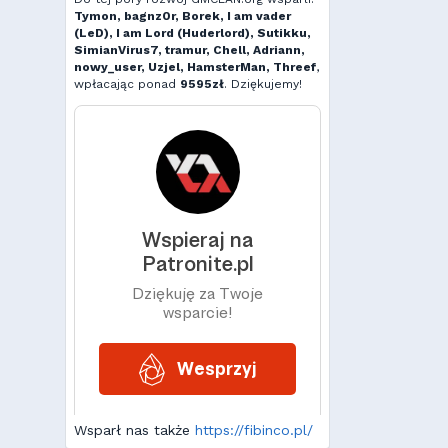
Tymon, bagnz0r, Borek, I am vader
(LeD), I am Lord (Huderlord), Sutikku,
SimianVirus7, tramur, Chell, Adriann,
nowy_user, Uzjel, HamsterMan, Threef
,
wpłacając ponad
9595zł
. Dziękujemy!
Wsparł nas także
https://fibinco.pl/