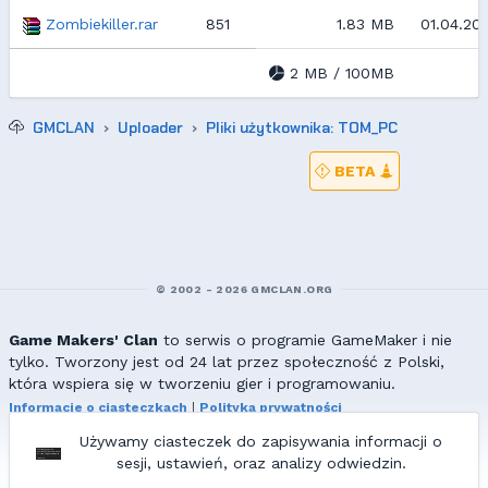
Zombiekiller.rar
851
1.83 MB
01.04.201
2 MB / 100MB
GMCLAN
Uploader
Pliki użytkownika: TOM_PC
BETA
© 2002 - 2026 GMCLAN.ORG
Game Makers' Clan
to serwis o programie GameMaker i nie
tylko. Tworzony jest od 24 lat przez społeczność z Polski,
która wspiera się w tworzeniu gier i programowaniu.
Informacje o ciasteczkach
|
Polityka prywatności
|
Redakcja & kontakt
Używamy ciasteczek do zapisywania informacji o
Wszelkie prawa zastrzeżone. Kopiowanie materiałów bez zgody
sesji, ustawień, oraz analizy odwiedzin.
redakcji zabronione!