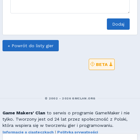
Dodaj
« Powrót do listy gier
BETA
© 2002 - 2026 GMCLAN.ORG
Game Makers' Clan
to serwis o programie GameMaker i nie
tylko. Tworzony jest od 24 lat przez społeczność z Polski,
która wspiera się w tworzeniu gier i programowaniu.
Informacje o ciasteczkach
|
Polityka prywatności
|
Redakcja & kontakt