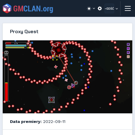
~GOŚĆ
Proxy Quest
Data premiery:
2022-09-11