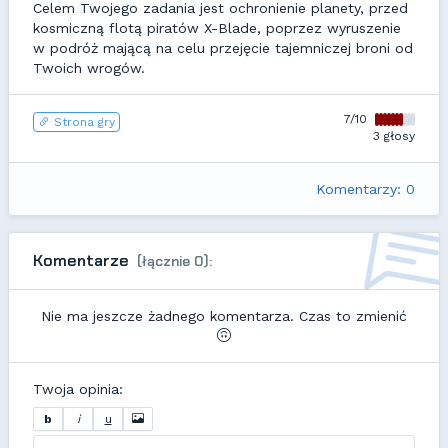
Celem Twojego zadania jest ochronienie planety, przed
kosmiczną flotą piratów X-Blade, poprzez wyruszenie
w podróż mającą na celu przejęcie tajemniczej broni od
Twoich wrogów.
7/10
Strona gry
3 głosy
Komentarzy: 0
Komentarze
(łącznie 0):
Nie ma jeszcze żadnego komentarza. Czas to zmienić
Twoja opinia:
b
i
u