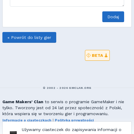
Dodaj
« Powrót do listy gier
BETA
© 2002 - 2026 GMCLAN.ORG
Game Makers' Clan
to serwis o programie GameMaker i nie
tylko. Tworzony jest od 24 lat przez społeczność z Polski,
która wspiera się w tworzeniu gier i programowaniu.
Informacje o ciasteczkach
|
Polityka prywatności
|
Redakcja & kontakt
Używamy ciasteczek do zapisywania informacji o
Wszelkie prawa zastrzeżone. Kopiowanie materiałów bez zgody