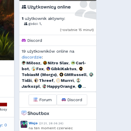
Użytkownicy online
1
użytkownik aktywny:
gości: 1,
(~ostatnie 15 minut)
Discord
19 użytkowników online na
discordzie
:
Miłosz
,
Nitro Slav
,
Carl-
bot
,
Fox
,
GibkiKaktus
,
TobiasM (Morgo)
,
GMRussell
,
Tidżi
,
Threef
,
Murrri
,
Jarkozpl
,
HappyOrange
,
Dyno
,
szmalu
,
Ulti
,
bagno
,
l...
,
Cebul
,
Add92
Forum
Discord
łosy
Shoutbox
Wojo
(21:21, 28.06.26)
y: 0
na ten moment czerwiec