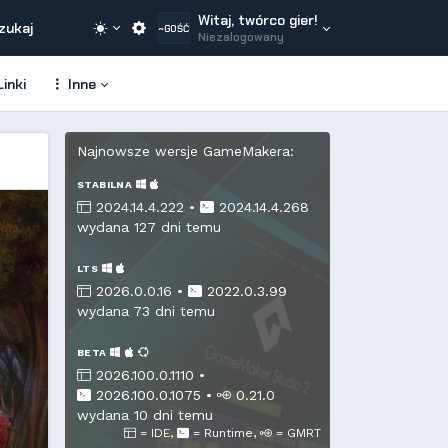
Witaj, twórco gier!
zukaj
~GOŚĆ
Niezalogowany
inki
Inne
Najnowsze wersje GameMakera:
STABILNA
2024.14.4.222 •
2024.14.4.268
wydana 127 dni temu
LTS
2026.0.0.16 •
2022.0.3.99
wydana 73 dni temu
BETA
2026.100.0.1110 •
2026.100.0.1075
•
0.21.0
wydana 10 dni temu
= IDE,
= Runtime,
= GMRT