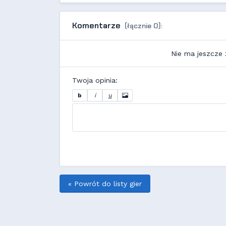
Komentarze
(łącznie 0):
Nie ma jeszcze
Twoja opinia:
b
i
u
« Powrót do listy gier