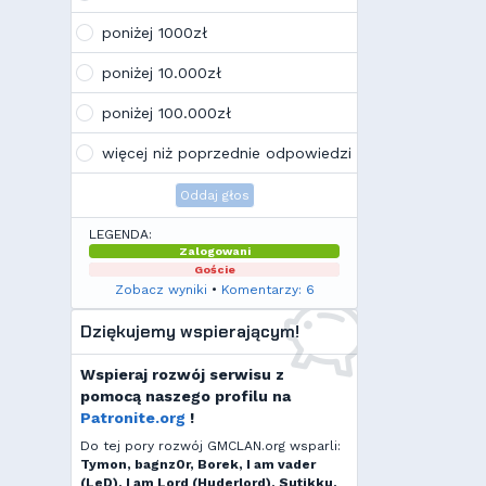
drugą młodość. Najnowsze trendy
wskazują, że ten rok będzie rokiem
poniżej 1000zł
Linuxa, rokiem odejścia od
Facebooka i rokiem odejścia od
poniżej 10.000zł
discorda na rzecz forów
internetowych
poniżej 100.000zł
Kamilek
(21:57, 08.12.25)
K
Ale klimat tu znowu wrócić!
więcej niż poprzednie odpowiedzi
Oddaj głos
LEGENDA:
Zalogowani
Goście
Zobacz wyniki
•
Komentarzy: 6
Dziękujemy wspierającym!
Wspieraj rozwój serwisu z
pomocą naszego profilu na
Patronite.org
!
Do tej pory rozwój GMCLAN.org wsparli:
Tymon, bagnz0r, Borek, I am vader
(LeD), I am Lord (Huderlord), Sutikku,