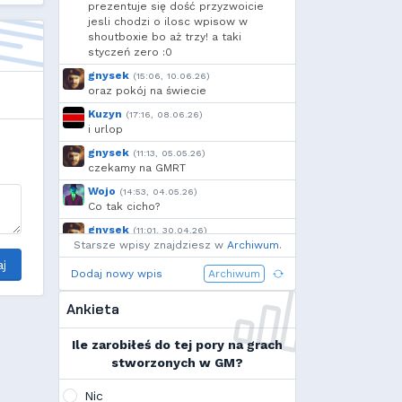
prezentuje się dość przyzwoicie
jesli chodzi o ilosc wpisow w
shoutboxie bo aż trzy! a taki
styczeń zero :0
gnysek
(15:06, 10.06.26)
oraz pokój na świecie
Kuzyn
(17:16, 08.06.26)
i urlop
gnysek
(11:13, 05.05.26)
czekamy na GMRT
Wojo
(14:53, 04.05.26)
Co tak cicho?
gnysek
(11:01, 30.04.26)
Starsze wpisy znajdziesz w
Grill panie, grill.
Archiwum
.
j
Wojo
(14:18, 29.04.26)
Dodaj nowy wpis
Archiwum
Jak planujecie spędzić najbliższą
majówkę?
Ankieta
Wojo
(13:15, 13.03.26)
Ja zainstalowałem sobie Linux mint
Ile zarobiłeś do tej pory na grach
na swoim laptopie
stworzonych w GM?
Wojo
(10:21, 12.02.26)
Tak, po zmianach gmclan przeżywa
Nic