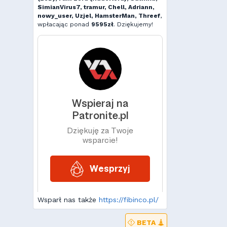
SimianVirus7, tramur, Chell, Adriann,
nowy_user, Uzjel, HamsterMan, Threef
,
wpłacając ponad
9595zł
. Dziękujemy!
Wsparł nas także
https://fibinco.pl/
BETA