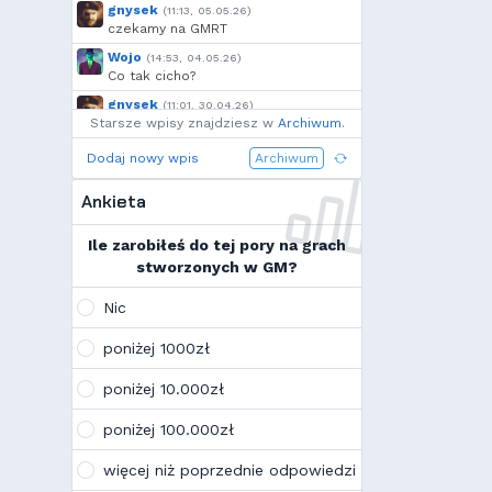
gnysek
(11:13, 05.05.26)
czekamy na GMRT
Wojo
(14:53, 04.05.26)
Co tak cicho?
gnysek
(11:01, 30.04.26)
Starsze wpisy znajdziesz w
Grill panie, grill.
Archiwum
.
Wojo
(14:18, 29.04.26)
Dodaj nowy wpis
Archiwum
Jak planujecie spędzić najbliższą
majówkę?
Ankieta
Wojo
(13:15, 13.03.26)
Ja zainstalowałem sobie Linux mint
Ile zarobiłeś do tej pory na grach
na swoim laptopie
stworzonych w GM?
Wojo
(10:21, 12.02.26)
Tak, po zmianach gmclan przeżywa
Nic
drugą młodość. Najnowsze trendy
wskazują, że ten rok będzie rokiem
poniżej 1000zł
Linuxa, rokiem odejścia od
Facebooka i rokiem odejścia od
poniżej 10.000zł
discorda na rzecz forów
internetowych
poniżej 100.000zł
Kamilek
(21:57, 08.12.25)
K
Ale klimat tu znowu wrócić!
więcej niż poprzednie odpowiedzi