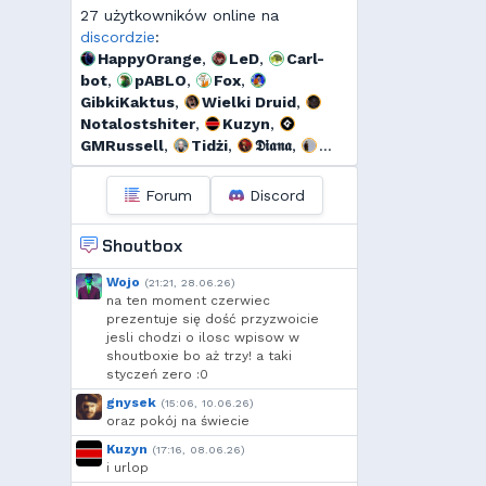
27 użytkowników online na
discordzie
:
HappyOrange
,
LeD
,
Carl-
bot
,
pABLO
,
Fox
,
GibkiKaktus
,
Wielki Druid
,
Notalostshiter
,
Kuzyn
,
GMRussell
,
Tidżi
,
𝕯𝖎𝖆𝖓𝖆
,
Threef
,
RogerDodg3r
,
s...
,
Murrri
,
Dyno
,
szmalu
,
Forum
Discord
Korodzik
,
Kandif
,
Arrekin
,
l...
,
moeglich
,
Krzysiek1250
,
Shoutbox
h...
,
exigo
,
xVANiLL
Wojo
(21:21, 28.06.26)
na ten moment czerwiec
prezentuje się dość przyzwoicie
jesli chodzi o ilosc wpisow w
shoutboxie bo aż trzy! a taki
styczeń zero :0
gnysek
(15:06, 10.06.26)
oraz pokój na świecie
Kuzyn
(17:16, 08.06.26)
i urlop