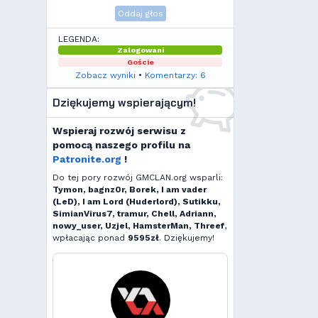
Oddaj głos
LEGENDA:
Zalogowani
Goście
Zobacz wyniki
•
Komentarzy: 6
Dziękujemy wspierającym!
Wspieraj rozwój serwisu z
pomocą naszego profilu na
Patronite.org
!
Do tej pory rozwój GMCLAN.org wsparli:
Tymon, bagnz0r, Borek, I am vader
(LeD), I am Lord (Huderlord), Sutikku,
SimianVirus7, tramur, Chell, Adriann,
nowy_user, Uzjel, HamsterMan, Threef
,
wpłacając ponad
9595zł
. Dziękujemy!