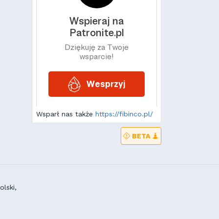
Wsparł nas także
https://fibinco.pl/
BETA
lski,