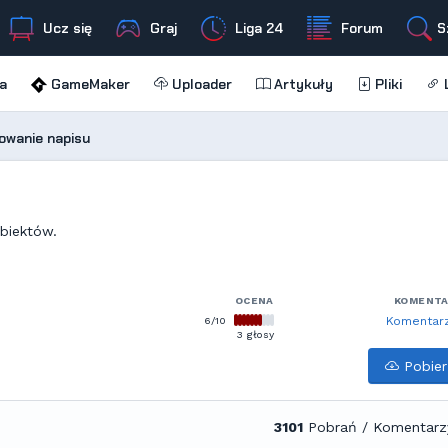
Ucz się
Graj
Liga 24
Forum
S
a
GameMaker
Uploader
Artykuły
Pliki
L
owanie napisu
biektów.
OCENA
KOMENT
6/10
Komentarz
3 głosy
Pobier
3101
Pobrań / Komentarz