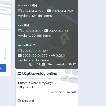
STABILNA
2024.14.4.222 •
2024.14.4.268
wydana 124 dni temu
LTS
2026.0.0.16 •
2022.0.3.99
wydana 70 dni temu
BETA
2026.100.0.1110 •
2026.100.0.1075
•
0.21.0
wydana 7 dni temu
= IDE,
= Runtime,
= GMRT
j
Użytkownicy online
1
użytkownik aktywny:
gości: 1,
(~ostatnie 15 minut)
Discord