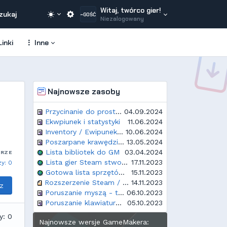
Witaj, twórco gier!
zukaj
~GOŚĆ
Niezalogowany
inki
Inne
Najnowsze zasoby
Przycinanie do prostokątnego obszaru
04.09.2024
Ekwpiunek i statystyki
11.06.2024
Inventory / Ewipunek / Plecak - proste rozwiązanie
10.06.2024
Poszarpane krawędzie w Opera GX
13.05.2024
Lista bibliotek do GM
03.04.2024
ARZE
Lista gier Steam stworzonych w GameMakerze
17.11.2023
y: 0
Gotowa lista sprzętów i rozdzielczości dla GM
15.11.2023
Rozszerzenie Steam / Steamworks
14.11.2023
z
Poruszanie myszą - top down
06.10.2023
Poruszanie klawiaturą - top down
05.10.2023
y: 0
Najnowsze wersje GameMakera: