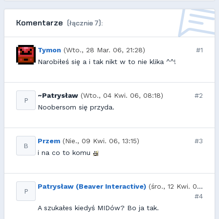
Komentarze
(łącznie 7):
Tymon
(Wto., 28 Mar. 06, 21:28)
#1
Narobiłeś się a i tak nikt w to nie klika ^^!
~Patrysław
(Wto., 04 Kwi. 06, 08:18)
#2
P
Noobersom się przyda.
Przem
(Nie., 09 Kwi. 06, 13:15)
#3
B
i na co to komu
Patrysław (Beaver Interactive)
(śro., 12 Kwi. 06, 16:09)
P
#4
A szukałes kiedyś MIDów? Bo ja tak.