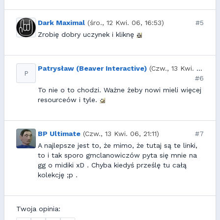
Dark Maximal
(śro., 12 Kwi. 06, 16:53)
#5
Zrobię dobry uczynek i kliknę
Patrysław (Beaver Interactive)
(Czw., 13 Kwi. 06, 09:57)
P
#6
To nie o to chodzi. Ważne żeby nowi mieli więcej
resourceów i tyle.
BP Ultimate
(Czw., 13 Kwi. 06, 21:11)
#7
A najlepsze jest to, że mimo, że tutaj są te linki,
to i tak sporo gmclanowiczów pyta się mnie na
gg o midiki xD . Chyba kiedyś prześlę tu całą
kolekcję ;p .
Twoja opinia: