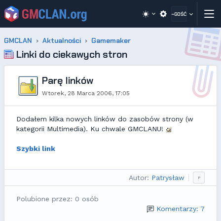
~GOŚĆ
GMCLAN
Aktualności
Gamemaker
Linki do ciekawych stron
Parę linków
Wtorek, 28 Marca 2006, 17:05
Dodałem kilka nowych linków do zasobów strony (w
kategorii Multimedia). Ku chwale GMCLANU!
Szybki link
Autor:
Patrysław
P
Polubione przez: 0 osób
Komentarzy: 7