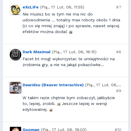
eXcLiFe
(Pią., 17 Lut. 06, 11:55)
#7
Nie musisz bo w tym nie ma nic do
udowodnienia ... totalny max roboty około 1 dnia
(ci co się mniej znają) i po sprawie, nawet więcej
efektów można dodać
Dark Maximal
(Pią., 17 Lut. 06, 18:15)
#8
Facet bt mogl wykorzystac te umiejętności na
zrobienia gry, a nie na jakąś pokazówke...
Dawidsu (Beaver Interactive)
(Pią., 17 Lut. 06, 18:37)
#9
W takim razie chętnie bym zobaczył, jakbyście
to, lepiej, zrobili.
Jeszcze lepiej w wersji
edytowalnej.
Gooman
(Pią., 17 Lut. 06, 19:03)
#10