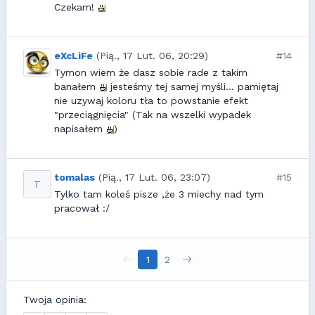
Czekam!
eXcLiFe
(Pią., 17 Lut. 06, 20:29)
#14
Tymon wiem że dasz sobie rade z takim
banałem
jesteśmy tej samej myśli... pamiętaj
nie uzywaj koloru tła to powstanie efekt
"przeciągnięcia" (Tak na wszelki wypadek
napisałem
)
tomalas
(Pią., 17 Lut. 06, 23:07)
#15
T
Tylko tam koleś pisze ,że 3 miechy nad tym
pracował :/
1
2
Twoja opinia: