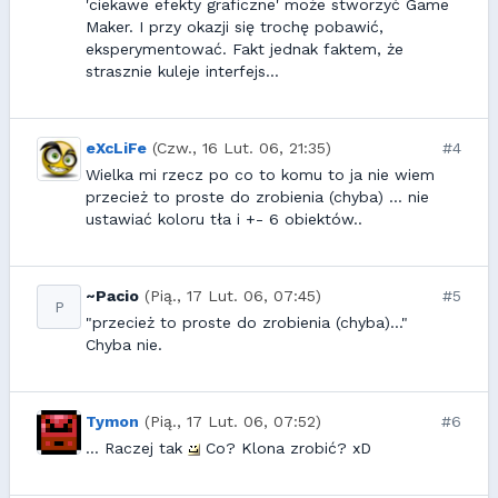
'ciekawe efekty graficzne' może stworzyć Game
Maker. I przy okazji się trochę pobawić,
eksperymentować. Fakt jednak faktem, że
strasznie kuleje interfejs...
eXcLiFe
(Czw., 16 Lut. 06, 21:35)
#4
Wielka mi rzecz po co to komu to ja nie wiem
przecież to proste do zrobienia (chyba) ... nie
ustawiać koloru tła i +- 6 obiektów..
~Pacio
(Pią., 17 Lut. 06, 07:45)
#5
P
"przecież to proste do zrobienia (chyba)..."
Chyba nie.
Tymon
(Pią., 17 Lut. 06, 07:52)
#6
... Raczej tak
Co? Klona zrobić? xD