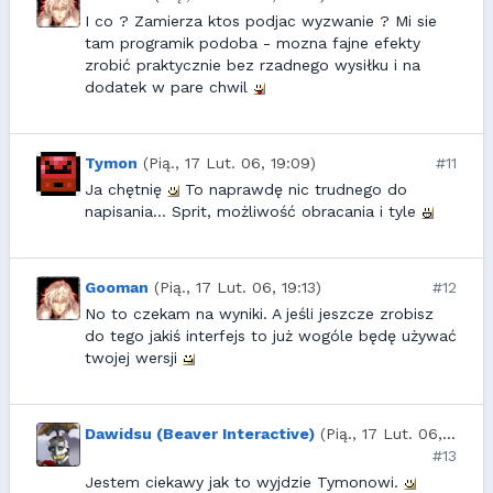
I co ? Zamierza ktos podjac wyzwanie ? Mi sie
tam programik podoba - mozna fajne efekty
zrobić praktycznie bez rzadnego wysiłku i na
dodatek w pare chwil
Tymon
(Pią., 17 Lut. 06, 19:09)
#11
Ja chętnię
To naprawdę nic trudnego do
napisania... Sprit, możliwość obracania i tyle
Gooman
(Pią., 17 Lut. 06, 19:13)
#12
No to czekam na wyniki. A jeśli jeszcze zrobisz
do tego jakiś interfejs to już wogóle będę używać
twojej wersji
Dawidsu (Beaver Interactive)
(Pią., 17 Lut. 06, 20:06)
#13
Jestem ciekawy jak to wyjdzie Tymonowi.