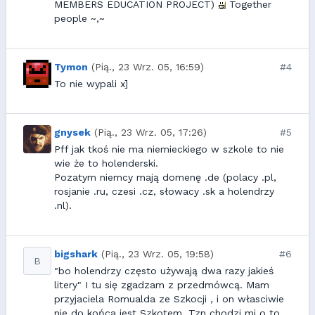
MEMBERS EDUCATION PROJECT)
Together
people ~,~
Tymon
(Pią., 23 Wrz. 05, 16:59)
#4
To nie wypali x]
gnysek
(Pią., 23 Wrz. 05, 17:26)
#5
Pff jak tkoś nie ma niemieckiego w szkole to nie
wie że to holenderski.
Pozatym niemcy mają domenę .de (polacy .pl,
rosjanie .ru, czesi .cz, słowacy .sk a holendrzy
.nl).
bigshark
(Pią., 23 Wrz. 05, 19:58)
#6
B
"bo holendrzy często używają dwa razy jakieś
litery" I tu się zgadzam z przedmówcą. Mam
przyjaciela Romualda ze Szkocji , i on własciwie
nie do końca jest Szkotem. Tzn chodzi mi o to