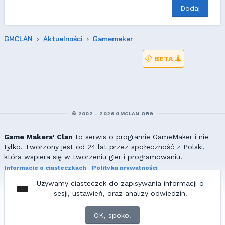
Dodaj
GMCLAN
Aktualności
Gamemaker
BETA
© 2002 - 2026 GMCLAN.ORG
Game Makers' Clan
to serwis o programie GameMaker i nie
tylko. Tworzony jest od 24 lat przez społeczność z Polski,
która wspiera się w tworzeniu gier i programowaniu.
Informacje o ciasteczkach
|
Polityka prywatności
|
Redakcja & kontakt
Używamy ciasteczek do zapisywania informacji o
Wszelkie prawa zastrzeżone. Kopiowanie materiałów bez zgody
sesji, ustawień, oraz analizy odwiedzin.
redakcji zabronione!
© 2002-2017 Ranmus, © 2017-2026
{=|=} fable_inside();
OK, spoko.
ZNAJDZIESZ NAS TAKŻE NA: