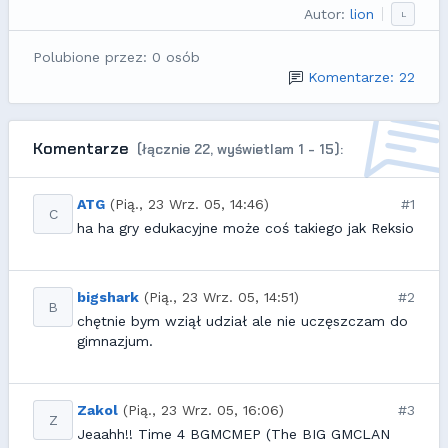
Autor:
lion
L
Polubione przez: 0 osób
Komentarze: 22
Komentarze
(łącznie 22, wyświetlam 1 - 15):
ATG
(Pią., 23 Wrz. 05, 14:46)
#1
C
ha ha gry edukacyjne może coś takiego jak Reksio
bigshark
(Pią., 23 Wrz. 05, 14:51)
#2
B
chętnie bym wziął udział ale nie uczęszczam do
gimnazjum.
Zakol
(Pią., 23 Wrz. 05, 16:06)
#3
Z
Jeaahh!! Time 4 BGMCMEP (The BIG GMCLAN