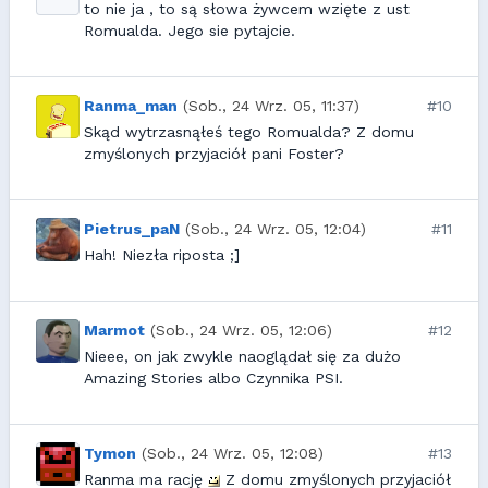
to nie ja , to są słowa żywcem wzięte z ust
Romualda. Jego sie pytajcie.
Ranma_man
(Sob., 24 Wrz. 05, 11:37)
#10
Skąd wytrzasnąłeś tego Romualda? Z domu
zmyślonych przyjaciół pani Foster?
Pietrus_paN
(Sob., 24 Wrz. 05, 12:04)
#11
Hah! Niezła riposta ;]
Marmot
(Sob., 24 Wrz. 05, 12:06)
#12
Nieee, on jak zwykle naoglądał się za dużo
Amazing Stories albo Czynnika PSI.
Tymon
(Sob., 24 Wrz. 05, 12:08)
#13
Ranma ma rację
Z domu zmyślonych przyjaciół