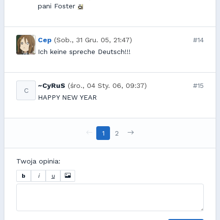
pani Foster
Cep
(Sob., 31 Gru. 05, 21:47)
#14
Ich keine spreche Deutsch!!!
~CyRuS
(śro., 04 Sty. 06, 09:37)
#15
C
HAPPY NEW YEAR
1
2
Twoja opinia:
b
i
u