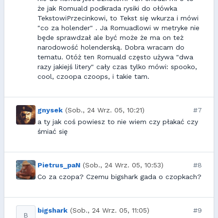
że jak Romuald podkrada rysiki do ołówka
TekstowiPrzecinkowi, to Tekst się wkurza i mówi
"co za holender" . Ja Romuadlowi w metryke nie
będe sprawdzał ale być może że ma on też
narodowość holenderską. Dobra wracam do
tematu. Otóż ten Romuald często używa "dwa
razy jakiejś litery" cały czas tylko mówi: spooko,
cool, czoopa czoops, i takie tam.
gnysek
(Sob., 24 Wrz. 05, 10:21)
#7
a ty jak coś powiesz to nie wiem czy płakać czy
śmiać się
Pietrus_paN
(Sob., 24 Wrz. 05, 10:53)
#8
Co za czopa? Czemu bigshark gada o czopkach?
bigshark
(Sob., 24 Wrz. 05, 11:05)
#9
B