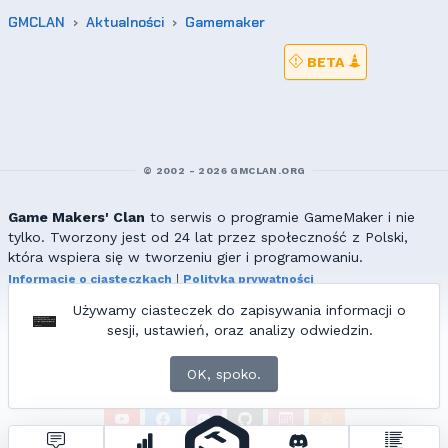
GMCLAN
Aktualności
Gamemaker
BETA
© 2002 - 2026 GMCLAN.ORG
Game Makers' Clan
to serwis o programie GameMaker i nie
tylko. Tworzony jest od 24 lat przez społeczność z Polski,
która wspiera się w tworzeniu gier i programowaniu.
Informacje o ciasteczkach
|
Polityka prywatności
|
Redakcja & kontakt
Używamy ciasteczek do zapisywania informacji o
Wszelkie prawa zastrzeżone. Kopiowanie materiałów bez zgody
sesji, ustawień, oraz analizy odwiedzin.
redakcji zabronione!
© 2002-2017 Ranmus, © 2017-2026
{=|=} fable_inside();
OK, spoko.
ZNAJDZIESZ NAS TAKŻE NA: