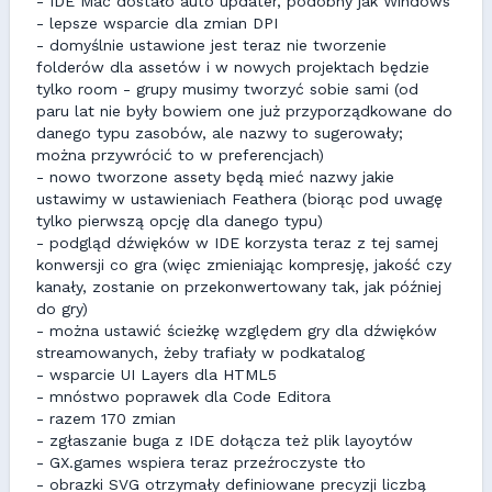
- IDE Mac dostało auto updater, podobny jak Windows
- lepsze wsparcie dla zmian DPI
- domyślnie ustawione jest teraz nie tworzenie
folderów dla assetów i w nowych projektach będzie
tylko room - grupy musimy tworzyć sobie sami (od
paru lat nie były bowiem one już przyporządkowane do
danego typu zasobów, ale nazwy to sugerowały;
można przywrócić to w preferencjach)
- nowo tworzone assety będą mieć nazwy jakie
ustawimy w ustawieniach Feathera (biorąc pod uwagę
tylko pierwszą opcję dla danego typu)
- podgląd dźwięków w IDE korzysta teraz z tej samej
konwersji co gra (więc zmieniając kompresję, jakość czy
kanały, zostanie on przekonwertowany tak, jak później
do gry)
- można ustawić ścieżkę względem gry dla dźwięków
streamowanych, żeby trafiały w podkatalog
- wsparcie UI Layers dla HTML5
- mnóstwo poprawek dla Code Editora
- razem 170 zmian
- zgłaszanie buga z IDE dołącza też plik layoytów
- GX.games wspiera teraz przeźroczyste tło
- obrazki SVG otrzymały definiowane precyzji liczbą