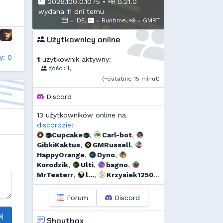
2026.100.0.1075
•
0.21.0
wydana 11 dni temu
= IDE,
= Runtime,
= GMRT
Użytkownicy online
y: 0
1
użytkownik aktywny:
gości: 1,
(~ostatnie 15 minut)
Discord
13 użytkowników online na
discordzie
:
🧁Cupcake🧁
,
Carl-bot
,
GibkiKaktus
,
GMRussell
,
HappyOrange
,
Dyno
,
Korodzik
,
Ulti
,
bagno
,
MrTesterr
,
l...
,
Krzysiek1250
,
Shockah
Forum
Discord
j
Shoutbox