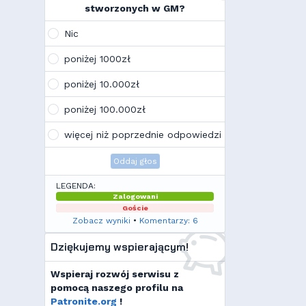
na swoim laptopie
stworzonych w GM?
Wojo
(10:21, 12.02.26)
Tak, po zmianach gmclan przeżywa
Nic
drugą młodość. Najnowsze trendy
wskazują, że ten rok będzie rokiem
poniżej 1000zł
Linuxa, rokiem odejścia od
Facebooka i rokiem odejścia od
poniżej 10.000zł
discorda na rzecz forów
internetowych
poniżej 100.000zł
Kamilek
(21:57, 08.12.25)
K
Ale klimat tu znowu wrócić!
więcej niż poprzednie odpowiedzi
Oddaj głos
LEGENDA:
Zalogowani
Goście
Zobacz wyniki
•
Komentarzy: 6
Dziękujemy wspierającym!
Wspieraj rozwój serwisu z
pomocą naszego profilu na
Patronite.org
!