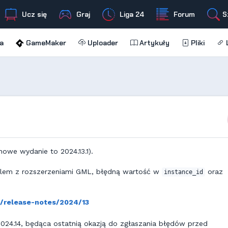
Ucz się
Graj
Liga 24
Forum
S
a
GameMaker
Uploader
Artykuły
Pliki
L
nowe wydanie to 2024.13.1).
blem z rozszerzeniami GML, błędną wartość w
oraz
instance_id
o/release-notes/2024/13
2024.14, będąca ostatnią okazją do zgłaszania błędów przed