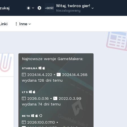
Witaj, twórco gier!
zukaj
~GOŚĆ
Niezalogowany
inki
Inne
Najnowsze wersje GameMakera:
STABILNA
2024.14.4.222 •
2024.14.4.268
wydana 128 dni temu
LTS
2026.0.0.16 •
2022.0.3.99
wydana 74 dni temu
BETA
2026.100.0.1110 •