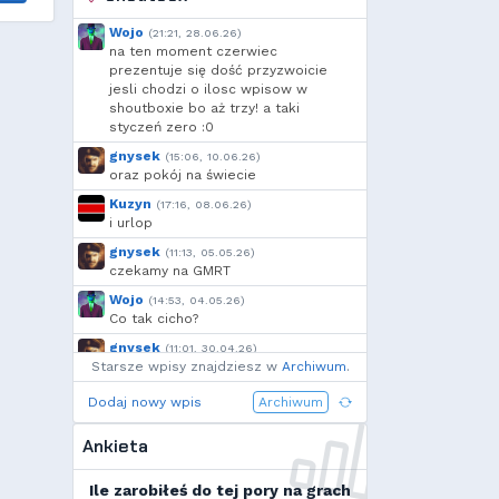
Wojo
(21:21, 28.06.26)
na ten moment czerwiec
prezentuje się dość przyzwoicie
jesli chodzi o ilosc wpisow w
shoutboxie bo aż trzy! a taki
styczeń zero :0
gnysek
(15:06, 10.06.26)
oraz pokój na świecie
Kuzyn
(17:16, 08.06.26)
i urlop
gnysek
(11:13, 05.05.26)
czekamy na GMRT
Wojo
(14:53, 04.05.26)
Co tak cicho?
gnysek
(11:01, 30.04.26)
Starsze wpisy znajdziesz w
Grill panie, grill.
Archiwum
.
Wojo
(14:18, 29.04.26)
Dodaj nowy wpis
Archiwum
Jak planujecie spędzić najbliższą
majówkę?
Ankieta
Wojo
(13:15, 13.03.26)
Ja zainstalowałem sobie Linux mint
Ile zarobiłeś do tej pory na grach