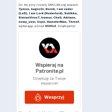
Do tej pory rozwój GMCLAN.org wsparli:
Tymon, bagnz0r, Borek, I am vader
(LeD), I am Lord (Huderlord), Sutikku,
SimianVirus7, tramur, Chell, Adriann,
nowy_user, Uzjel, HamsterMan, Threef
,
wpłacając ponad
9595zł
. Dziękujemy!