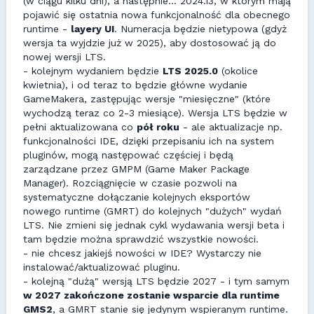
(w ciągu kilku dni), a następnie... 2024.13, w którym mają
pojawić się ostatnia nowa funkcjonalność dla obecnego
runtime -
layery UI
. Numeracja będzie nietypowa (gdyż
wersja ta wyjdzie już w 2025), aby dostosować ją do
nowej wersji LTS.
- kolejnym wydaniem będzie
LTS 2025.0
(okolice
kwietnia), i od teraz to będzie główne wydanie
GameMakera, zastępując wersje "miesięczne" (które
wychodzą teraz co 2-3 miesiące). Wersja LTS będzie w
pełni aktualizowana co
pół roku
- ale aktualizacje np.
funkcjonalności IDE, dzięki przepisaniu ich na system
pluginów, mogą następować częściej i będą
zarządzane przez GMPM (Game Maker Package
Manager). Rozciągnięcie w czasie pozwoli na
systematyczne dołączanie kolejnych eksportów
nowego runtime (GMRT) do kolejnych "dużych" wydań
LTS. Nie zmieni się jednak cykl wydawania wersji beta i
tam będzie można sprawdzić wszystkie nowości.
- nie chcesz jakiejś nowości w IDE? Wystarczy nie
instalować/aktualizować pluginu.
- kolejną "dużą" wersją LTS będzie 2027 - i tym samym
w 2027 zakończone zostanie wsparcie dla runtime
GMS2
, a GMRT stanie się jedynym wspieranym runtime.