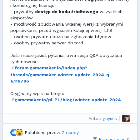
i komercyjnej licencji:
- prywatny
dostęp do kodu źródłowego
wszystkich
eksportów
- możliwość zbudowania własnej wersji z wybranymi
poprawkami, przed wyjściem kolejnej wersji LTS
- osobna prywatna baza na zgłoszenia błędów
- osobny prywatny serwer discord
Jeśli macie jakieś pytania, trwa sesja Q&A dotycząca
tych nowości:
forum.gamemaker.io/index.php?
threads/gamemaker-winter-update-2024-q-
a.116786
Oryginalny wpis na blogu:
gamemaker.io/pl-PL/blog/winter-update-2024
Autor:
gnysek
Polubione przez:
2 osoby
Komentarzy: 0