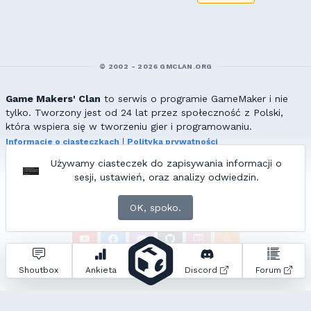
© 2002 - 2026 GMCLAN.ORG
Game Makers' Clan
to serwis o programie GameMaker i nie
tylko. Tworzony jest od 24 lat przez społeczność z Polski,
która wspiera się w tworzeniu gier i programowaniu.
Informacje o ciasteczkach
|
Polityka prywatności
|
Redakcja & kontakt
Używamy ciasteczek do zapisywania informacji o
Wszelkie prawa zastrzeżone. Kopiowanie materiałów bez zgody
sesji, ustawień, oraz analizy odwiedzin.
redakcji zabronione!
© 2002-2017 Ranmus, © 2017-2026
{=|=} fable_inside();
OK, spoko.
ZNAJDZIESZ NAS TAKŻE NA:
Zapytań do bazy:
22
• Czas generowania:
0.87
s.
Shoutbox
Ankieta
Discord
Forum