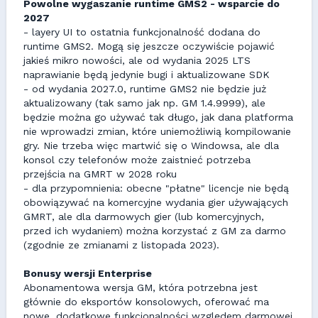
Powolne wygaszanie runtime GMS2 - wsparcie do
2027
- layery UI to ostatnia funkcjonalność dodana do
runtime GMS2. Mogą się jeszcze oczywiście pojawić
jakieś mikro nowości, ale od wydania 2025 LTS
naprawianie będą jedynie bugi i aktualizowane SDK
- od wydania 2027.0, runtime GMS2 nie będzie już
aktualizowany (tak samo jak np. GM 1.4.9999), ale
będzie można go używać tak długo, jak dana platforma
nie wprowadzi zmian, które uniemożliwią kompilowanie
gry. Nie trzeba więc martwić się o Windowsa, ale dla
konsol czy telefonów może zaistnieć potrzeba
przejścia na GMRT w 2028 roku
- dla przypomnienia: obecne "płatne" licencje nie będą
obowiązywać na komercyjne wydania gier używających
GMRT, ale dla darmowych gier (lub komercyjnych,
przed ich wydaniem) można korzystać z GM za darmo
(zgodnie ze zmianami z listopada 2023).
Bonusy wersji Enterprise
Abonamentowa wersja GM, która potrzebna jest
głównie do eksportów konsolowych, oferować ma
nowe, dodatkowe funkcjonalności względem darmowej