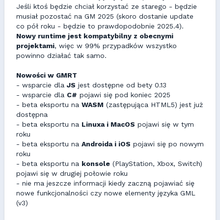
Jeśli ktoś będzie chciał korzystać ze starego - będzie
musiał pozostać na GM 2025 (skoro dostanie update
co pół roku - będzie to prawdopodobnie 2025.4).
Nowy runtime jest kompatybilny z obecnymi
projektami
, więc w 99% przypadków wszystko
powinno działać tak samo.
Nowości w GMRT
- wsparcie dla
JS
jest dostępne od bety 0.13
- wsparcie dla
C#
pojawi się pod koniec 2025
- beta eksportu na
WASM
(zastępująca HTML5) jest już
dostępna
- beta eksportu na
Linuxa i MacOS
pojawi się w tym
roku
- beta eksportu na
Androida i iOS
pojawi się po nowym
roku
- beta eksportu na
konsole
(PlayStation, Xbox, Switch)
pojawi się w drugiej połowie roku
- nie ma jeszcze informacji kiedy zaczną pojawiać się
nowe funkcjonalności czy nowe elementy języka GML
(v3)