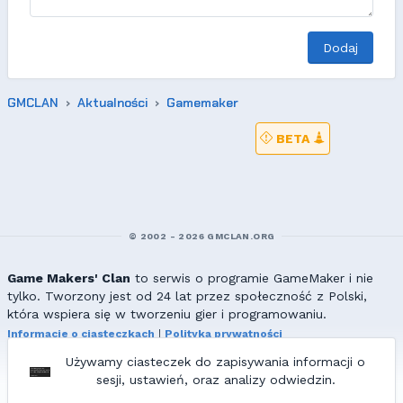
Dodaj
GMCLAN
Aktualności
Gamemaker
BETA
© 2002 - 2026 GMCLAN.ORG
Game Makers' Clan
to serwis o programie GameMaker i nie
tylko. Tworzony jest od 24 lat przez społeczność z Polski,
która wspiera się w tworzeniu gier i programowaniu.
Informacje o ciasteczkach
|
Polityka prywatności
|
Redakcja & kontakt
Używamy ciasteczek do zapisywania informacji o
Wszelkie prawa zastrzeżone. Kopiowanie materiałów bez zgody
sesji, ustawień, oraz analizy odwiedzin.
redakcji zabronione!