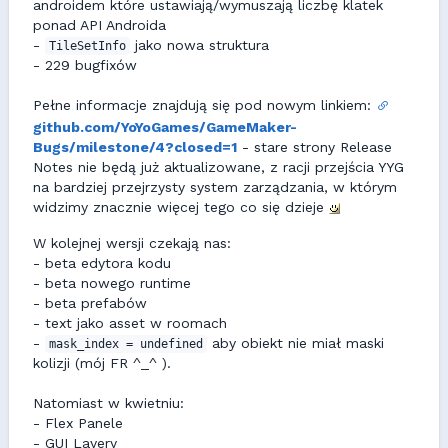
androidem które ustawiają/wymuszają liczbę klatek
ponad API Androida
-
jako nowa struktura
TileSetInfo
- 229 bugfixów
Pełne informacje znajdują się pod nowym linkiem:
github.com/YoYoGames/GameMaker-
Bugs/milestone/4?closed=1
- stare strony Release
Notes nie będą już aktualizowane, z racji przejścia YYG
na bardziej przejrzysty system zarządzania, w którym
widzimy znacznie więcej tego co się dzieje
W kolejnej wersji czekają nas:
- beta edytora kodu
- beta nowego runtime
- beta prefabów
- text jako asset w roomach
-
aby obiekt nie miał maski
mask_index = undefined
kolizji (mój FR ^_^ ).
Natomiast w kwietniu:
- Flex Panele
- GUI Layery