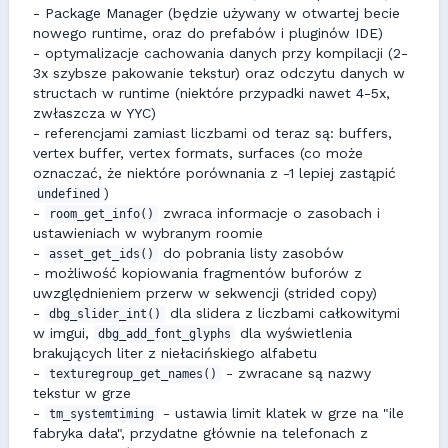
- Package Manager (będzie używany w otwartej becie
nowego runtime, oraz do prefabów i pluginów IDE)
- optymalizacje cachowania danych przy kompilacji (2-
3x szybsze pakowanie tekstur) oraz odczytu danych w
structach w runtime (niektóre przypadki nawet 4-5x,
zwłaszcza w YYC)
- referencjami zamiast liczbami od teraz są: buffers,
vertex buffer, vertex formats, surfaces (co może
oznaczać, że niektóre porównania z -1 lepiej zastąpić
)
undefined
-
zwraca informacje o zasobach i
room_get_info()
ustawieniach w wybranym roomie
-
do pobrania listy zasobów
asset_get_ids()
- możliwość kopiowania fragmentów buforów z
uwzględnieniem przerw w sekwencji (strided copy)
-
dla slidera z liczbami całkowitymi
dbg_slider_int()
w imgui,
dla wyświetlenia
dbg_add_font_glyphs
brakujących liter z niełacińskiego alfabetu
-
- zwracane są nazwy
texturegroup_get_names()
tekstur w grze
-
- ustawia limit klatek w grze na "ile
tm_systemtiming
fabryka dała", przydatne głównie na telefonach z