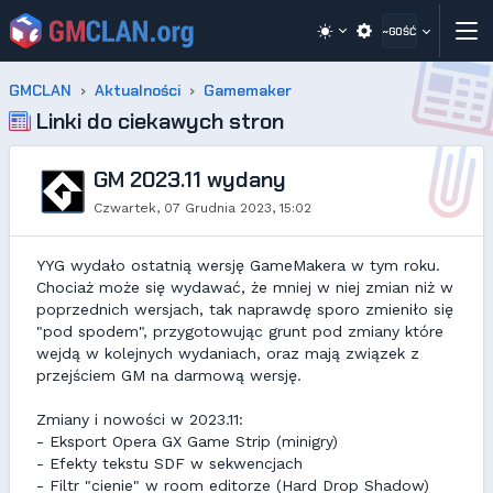
~GOŚĆ
GMCLAN
Aktualności
Gamemaker
Linki do ciekawych stron
GM 2023.11 wydany
Czwartek, 07 Grudnia 2023, 15:02
YYG wydało ostatnią wersję GameMakera w tym roku.
Chociaż może się wydawać, że mniej w niej zmian niż w
poprzednich wersjach, tak naprawdę sporo zmieniło się
"pod spodem", przygotowując grunt pod zmiany które
wejdą w kolejnych wydaniach, oraz mają związek z
przejściem GM na darmową wersję.
Zmiany i nowości w 2023.11:
- Eksport Opera GX Game Strip (minigry)
- Efekty tekstu SDF w sekwencjach
- Filtr "cienie" w room editorze (Hard Drop Shadow)