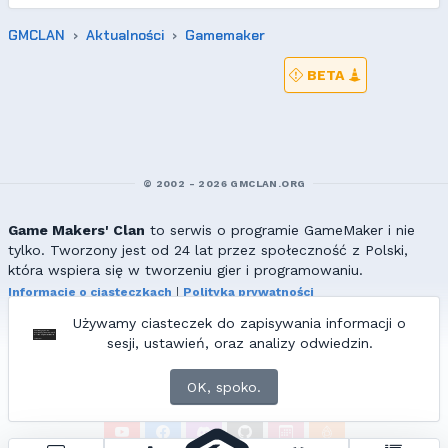
GMCLAN
Aktualności
Gamemaker
BETA
© 2002 - 2026 GMCLAN.ORG
Game Makers' Clan
to serwis o programie GameMaker i nie
tylko. Tworzony jest od 24 lat przez społeczność z Polski,
która wspiera się w tworzeniu gier i programowaniu.
Informacje o ciasteczkach
|
Polityka prywatności
|
Redakcja & kontakt
Używamy ciasteczek do zapisywania informacji o
Wszelkie prawa zastrzeżone. Kopiowanie materiałów bez zgody
sesji, ustawień, oraz analizy odwiedzin.
redakcji zabronione!
© 2002-2017 Ranmus, © 2017-2026
{=|=} fable_inside();
OK, spoko.
ZNAJDZIESZ NAS TAKŻE NA: