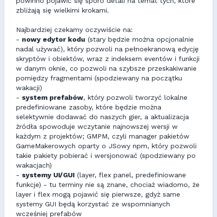
powinno pojawić się sporo detali na temat tych, które
zbliżają się wielkimi krokami.
Najbardziej czekamy oczywiście na:
-
nowy edytor kodu
(stary będzie można opcjonalnie
nadal używać), który pozwoli na pełnoekranową edycję
skryptów i obiektów, wraz z indeksem eventów i funkcji
w danym oknie, co pozwoli na szybsze przeskakiwanie
pomiędzy fragmentami (spodziewany na początku
wakacji)
-
system prefabów
, który pozwoli tworzyć lokalne
predefiniowane zasoby, które będzie można
selektywnie dodawać do naszych gier, a aktualizacja
źródła spowoduje wczytanie najnowszej wersji w
każdym z projektów; GMPM, czyli manager pakietów
GameMakerowych oparty o JSowy npm, który pozwoli
takie pakiety pobierać i wersjonować (spodziewany po
wakacjach)
-
systemy UI/GUI
(layer, flex panel, predefiniowane
funkcje) - tu terminy nie są znane, chociaż wiadomo, że
layer i flex mogą pojawić się pierwsze, gdyż same
systemy GUI będą korzystać ze wspomnianych
wcześniej prefabów