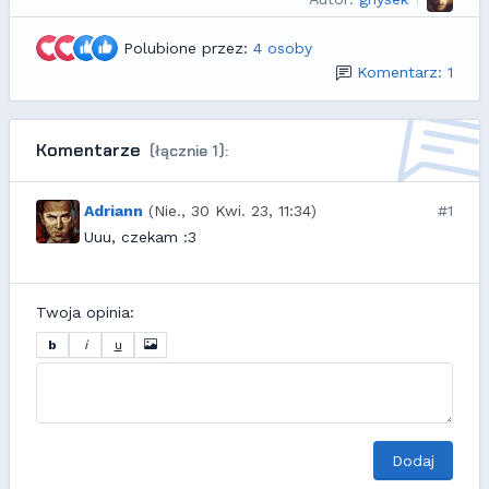
Polubione przez:
4 osoby
Komentarz: 1
Komentarze
(łącznie 1):
Adriann
(Nie., 30 Kwi. 23, 11:34)
#1
Uuu, czekam :3
Twoja opinia:
b
i
u
Dodaj