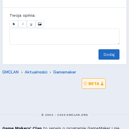
Twoja opinia:
b
i
u
Dodaj
GMCLAN
Aktualności
Gamemaker
BETA
© 2002 - 2026 GMCLAN.ORG
Game Makers' Clan
to serwis o programie GameMaker i nie