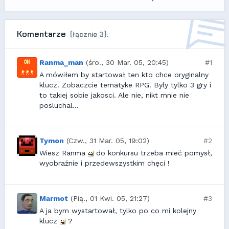
Komentarze
(łącznie 3):
Ranma_man
(śro., 30 Mar. 05, 20:45)
#1
A mówiłem by startował ten kto chce oryginalny
klucz. Zobaczcie tematyke RPG. Byly tylko 3 gry i
to takiej sobie jakosci. Ale nie, nikt mnie nie
posluchal...
Tymon
(Czw., 31 Mar. 05, 19:02)
#2
Wiesz Ranma
do konkursu trzeba mieć pomysł,
wyobraźnie i przedewszystkim chęci !
Marmot
(Pią., 01 Kwi. 05, 21:27)
#3
A ja bym wystartował, tylko po co mi kolejny
klucz
?