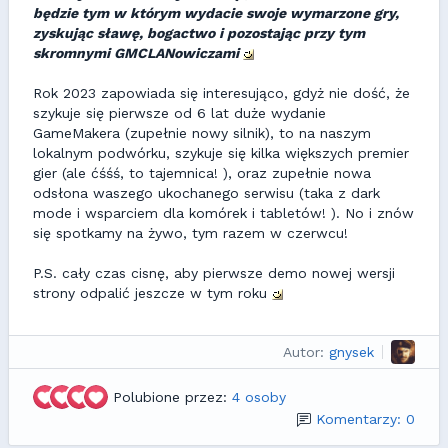
będzie tym w którym wydacie swoje wymarzone gry,
zyskując sławę, bogactwo i pozostając przy tym
skromnymi GMCLANowiczami
Rok 2023 zapowiada się interesująco, gdyż nie dość, że
szykuje się pierwsze od 6 lat duże wydanie
GameMakera (zupełnie nowy silnik), to na naszym
lokalnym podwórku, szykuje się kilka większych premier
gier (ale ćśśś, to tajemnica! ), oraz zupełnie nowa
odsłona waszego ukochanego serwisu (taka z dark
mode i wsparciem dla komórek i tabletów! ). No i znów
się spotkamy na żywo, tym razem w czerwcu!
P.S. cały czas cisnę, aby pierwsze demo nowej wersji
strony odpalić jeszcze w tym roku
Autor:
gnysek
Polubione przez:
4 osoby
Komentarzy: 0