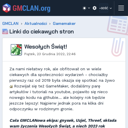
~GOŚĆ
GMCLAN
Aktualności
Gamemaker
Linki do ciekawych stron
Wesołych Świąt!
Piątek, 23 Grudnia 2022, 22:46
Za nami niełatwy rok, ale obfitował on w wiele
ciekawych dla społeczności wydarzeń - chociażby
pierwszy raz od 2019 była okazja się spotkać na żywo
Rozwijał się też GameMaker, dodaliśmy parę
artykułów i tutoriali na youtube, pojawiło się nieco
nowego kodu na githubie... ale kolejny rok będzie
jeszcze lepszy! Najpierw jednak pora na kilka dni
odpoczynku w rodzinnym gronie.
Cała GMCLANowa ekipa: gnysek, Uzjel, Threef, składa
wam życzenia Wesołych Świąt, a niech 2023 rok