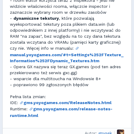
- room editor korzysta teraz z Inspektora - jeśli nie
widzicie właściwości rooma, włączcie inspector i
zaznaczcie wybrany room w drzewku zasobów
-
dynamiczne tekstury
, które pozwalają
wyeksportować tekstury poza plikiem data.win (lub
odpowiednikiem z innej platformy) i nie wczytywać do
RAM "na zapas", bez względu na to czy dana tekstura
została wczytana do VRAMu (pamięci karty graficznej)
czy nie. Więcej info w manualu:
manual.yoyogames.com/#t=Settings%252FTexture_
Information%252FDynamic_Textures.htm
- Opera GX nazywa się teraz GX.games (pod ten adres
przekierowano też serwis gxc.gg)
- wsparcie dla multitoucha na Windowsie 8+
- poprawiono 99 zgłoszonych błędów
Pełna lista zmian:
IDE:
gms.yoyogames.com/ReleaseNotes.html
Runtime:
gms.yoyogames.com/release-notes-
runtime.html
Autor:
gnysek