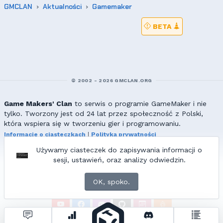
GMCLAN
Aktualności
Gamemaker
BETA
© 2002 - 2026 GMCLAN.ORG
Game Makers' Clan
to serwis o programie GameMaker i nie
tylko. Tworzony jest od 24 lat przez społeczność z Polski,
która wspiera się w tworzeniu gier i programowaniu.
Informacje o ciasteczkach
|
Polityka prywatności
|
Redakcja & kontakt
Używamy ciasteczek do zapisywania informacji o
Wszelkie prawa zastrzeżone. Kopiowanie materiałów bez zgody
sesji, ustawień, oraz analizy odwiedzin.
redakcji zabronione!
© 2002-2017 Ranmus, © 2017-2026
{=|=} fable_inside();
OK, spoko.
ZNAJDZIESZ NAS TAKŻE NA:
Zapytań do bazy:
22
• Czas generowania:
0.87
s.