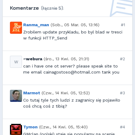
Komentarze
(łącznie 5):
Ranma_man
(Sob., 05 Mar. 05, 13:16)
#1
Zrobilem update przykladu, bo byl blad w tresci
w funkcji HTTP_Send
~webura
(śro., 13 Kwi. 05, 21:31)
#2
W
can i have one ot server? please speak site to
me email cainagostoso@hotmail.com tank you
Marmot
(Czw., 14 Kwi. 05, 12:52)
#3
Co tutaj tyle tych ludzi z zagranicy się pojawiło
coś chcą coś z tibią?
Tymon
(Czw., 14 Kwi. 05, 15:40)
#4
GMclan (polski) staje sie popularny na scenie