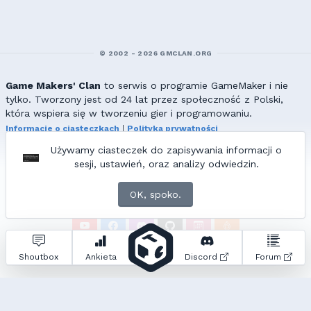
© 2002 - 2026 GMCLAN.ORG
Game Makers' Clan
to serwis o programie GameMaker i nie
tylko. Tworzony jest od 24 lat przez społeczność z Polski,
która wspiera się w tworzeniu gier i programowaniu.
Informacje o ciasteczkach
|
Polityka prywatności
|
Redakcja & kontakt
Używamy ciasteczek do zapisywania informacji o
Wszelkie prawa zastrzeżone. Kopiowanie materiałów bez zgody
sesji, ustawień, oraz analizy odwiedzin.
redakcji zabronione!
© 2002-2017 Ranmus, © 2017-2026
{=|=} fable_inside();
OK, spoko.
ZNAJDZIESZ NAS TAKŻE NA:
Zapytań do bazy:
17
• Czas generowania:
1.39
s.
Shoutbox
Ankieta
Discord
Forum