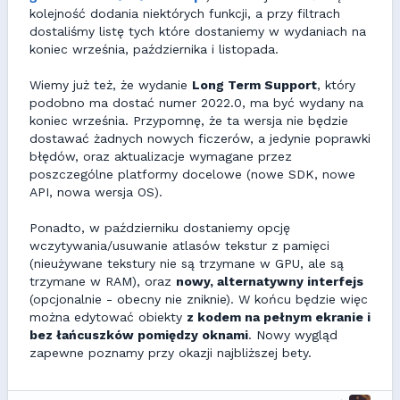
kolejność dodania niektórych funkcji, a przy filtrach
dostaliśmy listę tych które dostaniemy w wydaniach na
koniec września, października i listopada.
Wiemy już też, że wydanie
Long Term Support
, który
podobno ma dostać numer 2022.0, ma być wydany na
koniec września. Przypomnę, że ta wersja nie będzie
dostawać żadnych nowych ficzerów, a jedynie poprawki
błędów, oraz aktualizacje wymagane przez
poszczególne platformy docelowe (nowe SDK, nowe
API, nowa wersja OS).
Ponadto, w październiku dostaniemy opcję
wczytywania/usuwanie atlasów tekstur z pamięci
(nieużywane tekstury nie są trzymane w GPU, ale są
trzymane w RAM), oraz
nowy, alternatywny interfejs
(opcjonalnie - obecny nie zniknie). W końcu będzie więc
można edytować obiekty
z kodem na pełnym ekranie i
bez łańcuszków pomiędzy oknami
. Nowy wygląd
zapewne poznamy przy okazji najbliższej bety.