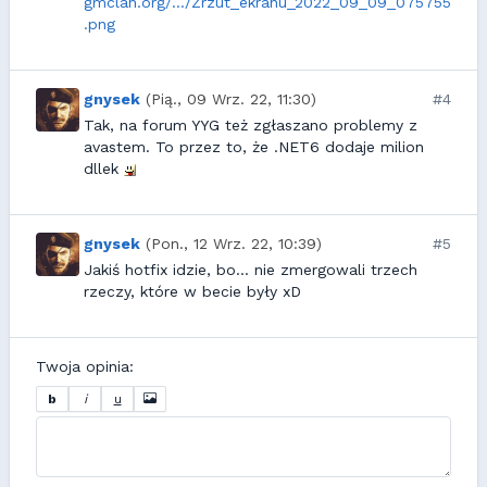
gmclan.org/.../Zrzut_ekranu_2022_09_09_075755
.png
gnysek
(Pią., 09 Wrz. 22, 11:30)
#4
Tak, na forum YYG też zgłaszano problemy z
avastem. To przez to, że .NET6 dodaje milion
dllek
gnysek
(Pon., 12 Wrz. 22, 10:39)
#5
Jakiś hotfix idzie, bo... nie zmergowali trzech
rzeczy, które w becie były xD
Twoja opinia:
b
i
u