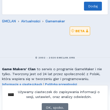
Dodaj
GMCLAN
Aktualności
Gamemaker
BETA
© 2002 - 2026 GMCLAN.ORG
Game Makers' Clan
to serwis o programie GameMaker i nie
tylko. Tworzony jest od 24 lat przez społeczność z Polski,
która wspiera się w tworzeniu gier i programowaniu.
Informacje o ciasteczkach
|
Polityka prywatności
|
Redakcja & kontakt
Używamy ciasteczek do zapisywania informacji o
Wszelkie prawa zastrzeżone. Kopiowanie materiałów bez zgody
sesji, ustawień, oraz analizy odwiedzin.
redakcji zabronione!
© 2002-2017 Ranmus, © 2017-2026
{=|=} fable_inside();
OK, spoko.