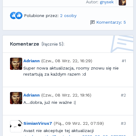
Autor:
gnysek
Polubione przez:
2 osoby
Komentarzy: 5
Komentarze
(łącznie 5):
Adriann
(Czw., 08 Wrz. 22, 16:29)
#1
Super nowa aktualizacja, roomy znowu się nie
restartują za każdym razem :d
Adriann
(Czw., 08 Wrz. 22, 19:16)
#2
A...dobra, już nie ważne :|
SimianVirus7
(Pią., 09 Wrz. 22, 07:59)
#3
Avast nie akceptuje tej aktualizacji