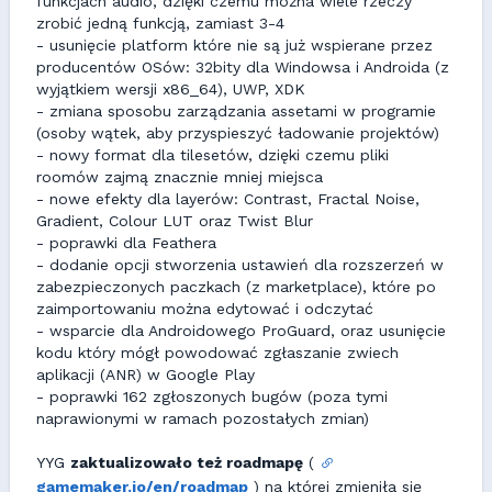
funkcjach audio, dzięki czemu można wiele rzeczy
zrobić jedną funkcją, zamiast 3-4
- usunięcie platform które nie są już wspierane przez
producentów OSów: 32bity dla Windowsa i Androida (z
wyjątkiem wersji x86_64), UWP, XDK
- zmiana sposobu zarządzania assetami w programie
(osoby wątek, aby przyspieszyć ładowanie projektów)
- nowy format dla tilesetów, dzięki czemu pliki
roomów zajmą znacznie mniej miejsca
- nowe efekty dla layerów: Contrast, Fractal Noise,
Gradient, Colour LUT oraz Twist Blur
- poprawki dla Feathera
- dodanie opcji stworzenia ustawień dla rozszerzeń w
zabezpieczonych paczkach (z marketplace), które po
zaimportowaniu można edytować i odczytać
- wsparcie dla Androidowego ProGuard, oraz usunięcie
kodu który mógł powodować zgłaszanie zwiech
aplikacji (ANR) w Google Play
- poprawki 162 zgłoszonych bugów (poza tymi
naprawionymi w ramach pozostałych zmian)
YYG
zaktualizowało też roadmapę
(
gamemaker.io/en/roadmap
) na której zmieniła się